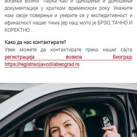
вођење возног парка као и одношење и доношење
документације у кратком временском року. Укажите
нам своје поверење и уверите се у експедитивност и
ефикасност нашег тима јер наш мото је БРЗО, ТАЧНО И
КОРЕКТНО.
Како да нас контактирате?
Увек можете да контактирате преко нашег сајта
регистрација возила Београд
:
https://registracijavozilabeograd.rs