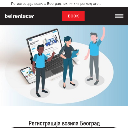
Регистрација возила Београд, технички преглед, агенција
FAQ
BOOK
Car rental
Prices
Rental Conditions
About us
FAQ
Blog
Contact
Регистрација возила Београд