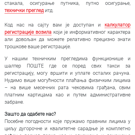
стакала, осигурање путника, путно осигурање,
технички преглед
итд.
Код нас на сајту вам је доступан и
калкулатор
регистрације возила
који је информативног карактера
али довољан да можете релативно прецизно знати
трошкове ваше регистрације.
У нашим техничким прегледима функционише и
шалтер ПОШТЕ где се поред свих такси за
регистрацију, могу вршити и уплате осталих рачуна.
Нудимо више могућности плаћања физичким лицима
– на више месечних рата чековима грађана, свим
платним картицама као и путем административне
забране.
Зашто да одабете нас?
Посебне погодности које пружамо правним лицима у
циљу дугорочне и квалитетне сарадње је комплетно