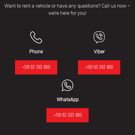
Want to rent a vehicle or have any questions? Call us now –
we’re here for you!
Phone
Viber
+381 63 363 860
+381 63 363 860
WhatsApp
+381 63 363 860