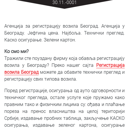
30.11.-0001
SRPSKI
СРПСКИ
Агенција за регистрацију возила Београд. Агенција у
ENGLISH
Београду. Јефтина цена. Најбоља. Технички преглед.
Каско осигурање. Зелени картон.
Ко смо ми?
Тражили сте поуздану фирму која обавља регистрацију
возила у Београду? Преко нашег сајта
Регистрација
возила Београд
можете да обавите технички преглед и
регистрацију свих типова возила.
Поред регистрације, осигурања од ауто одговорности и
техничког прегледа, остале услуге које пружамо како
правним тако и физичким лицима су: ођава и плаћање
пореза на пренос власништва на целој територији
Србије, издавање пробних таблица, закључење КАСКО
осигурања, издавање зеленог картона, осигурање