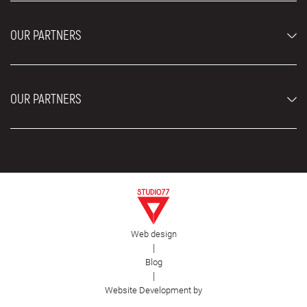
Luxury cars
FAQ
Prices
OUR PARTNERS
Rental Conditions
Rent a car vehicles
Blog
About us
OUR PARTNERS
Locations
Contact
Moving services Belgrade
Aesthetic Surgery Royal
Plastic surgery Royal
Web design
First Facility
|
Blog
|
Website Development by