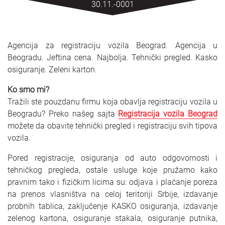
30.11.-0001
SRPSKI
СРПСКИ
Agencija za registraciju vozila Beograd. Agencija u
ENGLISH
Beogradu. Jeftina cena. Najbolja. Tehnički pregled. Kasko
osiguranje. Zeleni karton.
Ko smo mi?
Tražili ste pouzdanu firmu koja obavlja registraciju vozila u
Beogradu? Preko našeg sajta
Registracija vozila Beograd
možete da obavite tehnički pregled i registraciju svih tipova
vozila.
Pored registracije, osiguranja od auto odgovornosti i
tehničkog pregleda, ostale usluge koje pružamo kako
pravnim tako i fizičkim licima su: odjava i plaćanje poreza
na prenos vlasništva na celoj teritoriji Srbije, izdavanje
probnih tablica, zaključenje KASKO osiguranja, izdavanje
zelenog kartona, osiguranje stakala, osiguranje putnika,