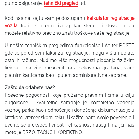
putno osiguranje,
tehnički pregled
itd.
Kod nas na sajtu vam je dostupan i
kalkulator registracije
vozila
koji je informativnog karaktera ali dovoljan da
možete relativno precizno znati troškove vaše registracije
U našim tehničkim pregledima funkcioniše i šalter POŠTE
gde se pored svih taksi za registraciju, mogu vršiti i uplate
ostalih računa. Nudimo više mogućnosti plaćanja fizičkim
licima – na više mesečnih rata čekovima građana, svim
platnim karticama kao i putem administrativne zabrane.
Zašto da odabete nas?
Posebne pogodnosti koje pružamo pravnim licima u cilju
dugoročne i kvalitetne saradnje je kompletno vođenje
voznog parka kao i odnošenje i donošenje dokumentacije u
kratkom vremenskom roku. Ukažite nam svoje poverenje i
uverite se u ekspeditivnost i efikasnost našeg tima jer naš
moto je BRZO, TAČNO I KOREKTNO.