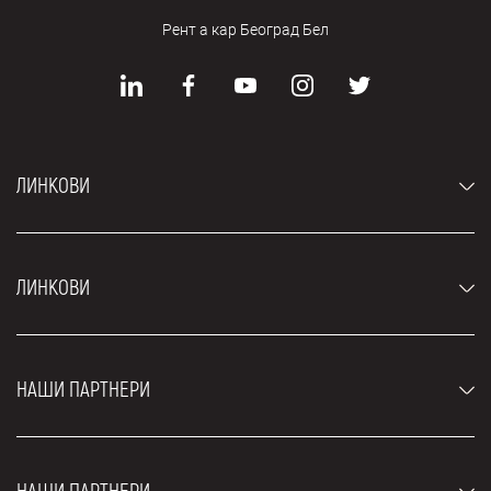
Рент а кар Београд Бел
ЛИНКОВИ
Аутомобили
ЛИНКОВИ
Џипови и СУВ возила
Луксузни аутомобили
Најчешћа питања
Цене
НАШИ ПАРТНЕРИ
Услови најма
Рент а кар возила
Блог
Рент а кар Београд ЗИМ
О нама