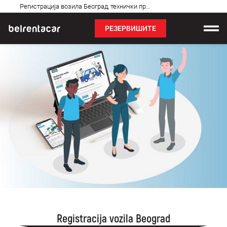
Најчешћа
Регистрација возила Београд, технички преглед, агенција
питања
РЕЗЕРВИШИТЕ
Изнајмљивање возила
Цене
Услови најма
О нама
Најчешћа питања
Блог
Контакт
Registracija vozila Beograd