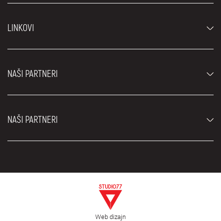
Automobili
LINKOVI
Džipovi i SUV vozila
Luksuzni automobili
Najčešća pitanja
Cene
NAŠI PARTNERI
Uslovi najma
Rent a car vozila
Blog
Rent a car Beograd ZIM
O nama
NAŠI PARTNERI
Fahrschule Zürich
Lokacije
Rent a car Beograd Royal
Kontakt
Rent a car Beograd Atos
Car rental Beograd
EDePro
Rent a car Beograd Aldi
Flughafen taxi Wien
Iznajmljivanje kombija
Selidbe Beograd
Otkup automobila
Web dizajn