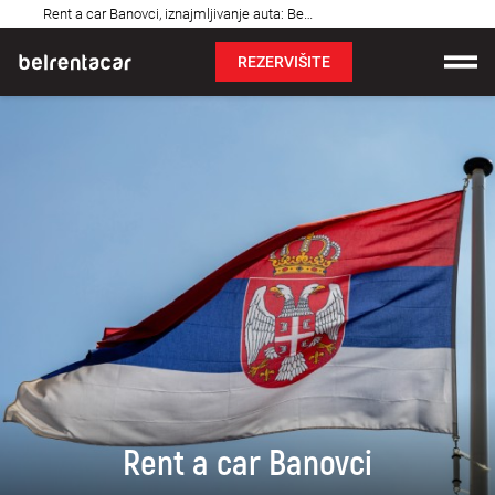
Najčešća
Rent a car Banovci, iznajmljivanje auta: Bel✓
pitanja
REZERVIŠITE
Iznajmljivanje vozila
Cene
Uslovi najma
O nama
Najčešća pitanja
Blog
Kontakt
Rent a car Banovci