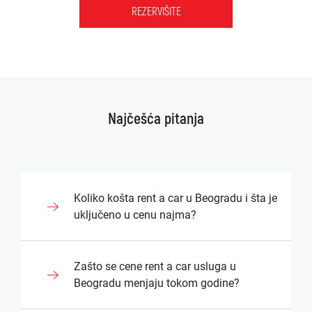
REZERVIŠITE
Najčešća pitanja
Koliko košta rent a car u Beogradu i šta je
uključeno u cenu najma?
Cena rentanja vozila u Beogradu zavisi od
Zašto se cene rent a car usluga u
tipa vozila, dužine najma i dodatnih usluga
Beogradu menjaju tokom godine?
koje korisnik zahteva. Većina rent-a-car