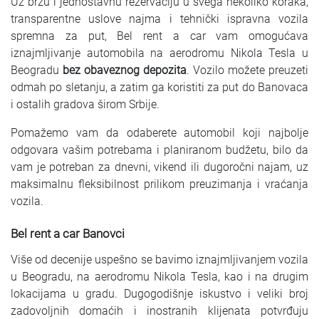
Uz brzu i jednostavnu rezervaciju u svega nekoliko koraka,
transparentne uslove najma i tehnički ispravna vozila
spremna za put, Bel rent a car vam omogućava
iznajmljivanje automobila na aerodromu Nikola Tesla u
Beogradu
bez obaveznog depozita
. Vozilo možete preuzeti
odmah po sletanju, a zatim ga koristiti za put do Banovaca
i ostalih gradova širom Srbije.
Pomažemo vam da odaberete automobil koji najbolje
odgovara vašim potrebama i planiranom budžetu, bilo da
vam je potreban za dnevni, vikend ili dugoročni najam, uz
maksimalnu fleksibilnost prilikom preuzimanja i vraćanja
vozila.
Bel rent a car Banovci
Više od decenije uspešno se bavimo iznajmljivanjem vozila
u Beogradu, na aerodromu Nikola Tesla, kao i na drugim
lokacijama u gradu. Dugogodišnje iskustvo i veliki broj
zadovoljnih domaćih i inostranih klijenata potvrđuju