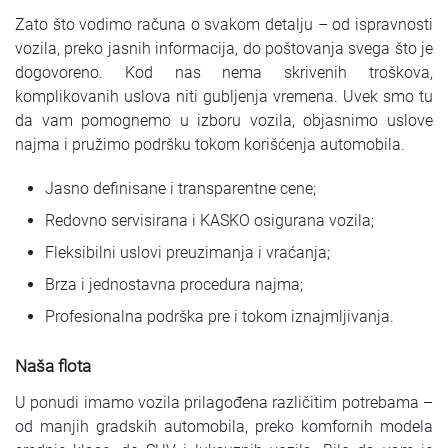
Zato što vodimo računa o svakom detalju – od ispravnosti
vozila, preko jasnih informacija, do poštovanja svega što je
dogovoreno. Kod nas nema skrivenih troškova,
komplikovanih uslova niti gubljenja vremena. Uvek smo tu
da vam pomognemo u izboru vozila, objasnimo uslove
najma i pružimo podršku tokom korišćenja automobila.
Jasno definisane i transparentne cene;
Redovno servisirana i KASKO osigurana vozila;
Fleksibilni uslovi preuzimanja i vraćanja;
Brza i jednostavna procedura najma;
Profesionalna podrška pre i tokom iznajmljivanja.
Naša flota
U ponudi imamo vozila prilagođena različitim potrebama –
od manjih gradskih automobila, preko komfornih modela