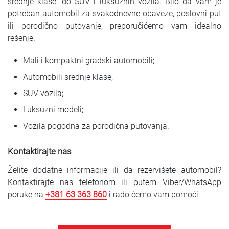
srednje klase, do SUV i luksuznih vozila. Bilo da vam je
potreban automobil za svakodnevne obaveze, poslovni put
ili porodično putovanje, preporučićemo vam idealno
rešenje.
Mali i kompaktni gradski automobili;
Automobili srednje klase;
SUV vozila;
Luksuzni modeli;
Vozila pogodna za porodična putovanja.
Kontaktirajte nas
Želite dodatne informacije ili da rezervišete automobil?
Kontaktirajte nas telefonom ili putem Viber/WhatsApp
poruke na
+381 63 363 860
i rado ćemo vam pomoći.