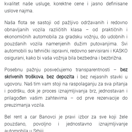
kvalitet naše usluge, korektne cene i jasno definisane
uslove najma.
Naša flota se sastoji od pažljivo održavanih i redovno
obnavljanih vozila različitih klasa – od praktičnih i
ekonomičnih automobila za gradsku vožnju, do udobnih i
pouzdanih vozila namenjenih dužim putovanjima. Svi
automobili su tehnički ispravni, redovno servisirani i KASKO
osigurani, kako bi vaša vožnja bila bezbedna i bezbrižna.
Posebnu pažnju posvećujemo transparentnosti –
bez
skrivenih troškova
,
bez depozita
i bez nejasnih stavki u
ugovoru. Naš tim vam stoji na raspolaganju za sva pitanja
i podršku, dok je proces iznajmljivanja brz, jednostavan i
prilagođen vašim zahtevima – od prve rezervacije do
preuzimanja vozila.
Bel rent a car Banovci je pravi izbor za sve koji žele
pouzdano, povoljno i jednostavno iznajmljivanje
automobila u Srbiji.