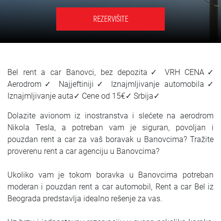
SRPSKI
REZERVIŠITE
СРПСКИ
ENGLISH
Bel rent a car Banovci, bez depozita✓ VRH CENA✓
Aerodrom✓ Najjeftiniji✓ Iznajmljivanje automobila✓
Iznajmljivanje auta✓ Cene od 15€✓ Srbija✓
Dolazite avionom iz inostranstva i slećete na aerodrom
Nikola Tesla, a potreban vam je siguran, povoljan i
pouzdan rent a car za vaš boravak u Banovcima? Tražite
proverenu rent a car agenciju u Banovcima?
Ukoliko vam je tokom boravka u Banovcima potreban
moderan i pouzdan rent a car automobil, Rent a car Bel iz
Beograda predstavlja idealno rešenje za vas.