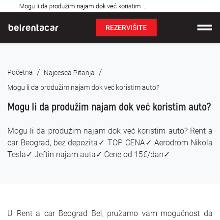
Najčešća
Mogu li da produžim najam dok već koristim auto: Bel✓
pitanja
REZERVIŠITE
Iznajmljivanje vozila
/
/
Početna
Najcesca Pitanja
Cene
Mogu li da produžim najam dok već koristim auto?
Uslovi najma
Mogu li da produžim najam dok već koristim auto?
O nama
Mogu li da produžim najam dok već koristim auto? Rent a
car Beograd, bez depozita✓ TOP CENA✓ Aerodrom Nikola
Najčešća pitanja
Tesla✓ Jeftin najam auta✓ Cene od 15€/dan✓
Blog
Kontakt
U Rent a car Beograd Bel, pružamo vam mogućnost da