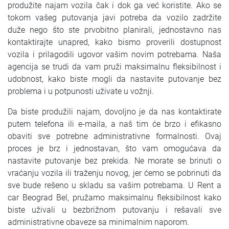
produžite najam vozila čak i dok ga već koristite. Ako se
SRPSKI
tokom vašeg putovanja javi potreba da vozilo zadržite
duže nego što ste prvobitno planirali, jednostavno nas
СРПСКИ
kontaktirajte unapred, kako bismo proverili dostupnost
vozila i prilagodili ugovor vašim novim potrebama. Naša
ENGLISH
agencija se trudi da vam pruži maksimalnu fleksibilnost i
udobnost, kako biste mogli da nastavite putovanje bez
problema i u potpunosti uživate u vožnji.
Da biste produžili najam, dovoljno je da nas kontaktirate
putem telefona ili e-maila, a naš tim će brzo i efikasno
obaviti sve potrebne administrativne formalnosti. Ovaj
proces je brz i jednostavan, što vam omogućava da
nastavite putovanje bez prekida. Ne morate se brinuti o
vraćanju vozila ili traženju novog, jer ćemo se pobrinuti da
sve bude rešeno u skladu sa vašim potrebama. U Rent a
car Beograd Bel, pružamo maksimalnu fleksibilnost kako
biste uživali u bezbrižnom putovanju i rešavali sve
administrativne obaveze sa minimalnim naporom.