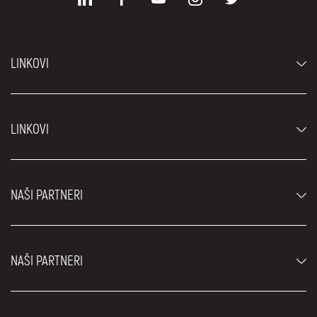
LINKOVI
Automobili
LINKOVI
Džipovi i SUV vozila
Luksuzni automobili
Najčešća pitanja
Cene
NAŠI PARTNERI
Uslovi najma
Rent a car vozila
Blog
Rent a car Beograd ZIM
O nama
NAŠI PARTNERI
Fahrschule Zürich
Lokacije
Rent a car Beograd Royal
Kontakt
Rent a car Beograd Atos