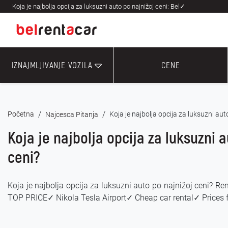
Koja je najbolja opcija za luksuzni auto po najnižoj ceni: Bel✓
IZNAJMLJIVANJE VOZILA
CENE
/
/
Početna
Koja je najbolja opcija za luksuzni aut
Najcesca Pitanja
Koja je najbolja opcija za luksuzni 
ceni?
Koja je najbolja opcija za luksuzni auto po najnižoj ceni? Re
TOP PRICE✓ Nikola Tesla Airport✓ Cheap car rental✓ Prices