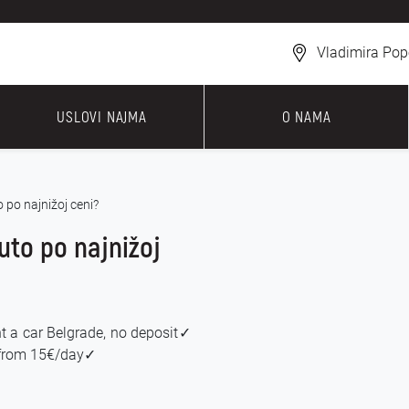
Vladimira Pop
USLOVI NAJMA
O NAMA
o po najnižoj ceni?
auto po najnižoj
nt a car Belgrade, no deposit✓
 from 15€/day✓