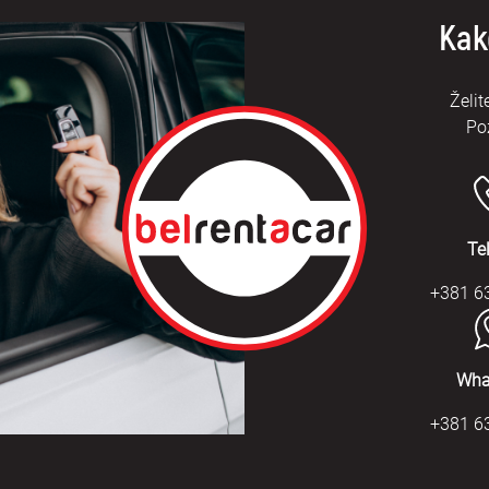
Kak
Želit
Po
Te
+381 6
Wha
+381 6