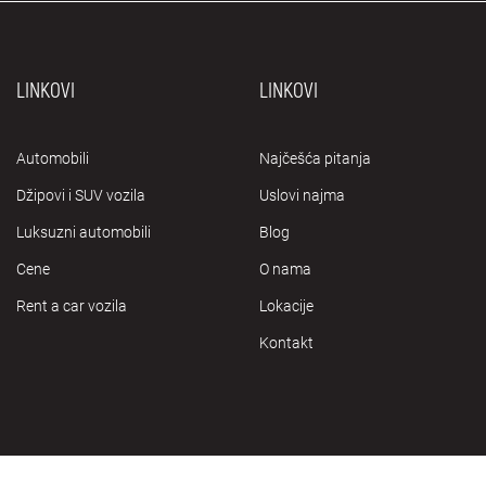
LINKOVI
LINKOVI
Automobili
Najčešća pitanja
Džipovi i SUV vozila
Uslovi najma
Luksuzni automobili
Blog
Cene
O nama
Rent a car vozila
Lokacije
Kontakt