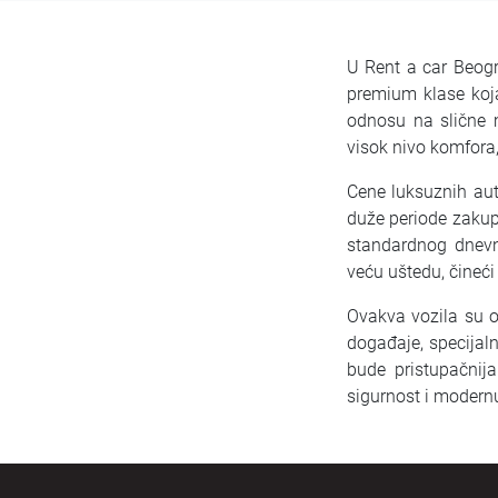
U Rent a car Beogr
premium klase koj
odnosu na slične 
visok nivo komfora,
Cene luksuznih aut
duže periode zakup
standardnog dnevn
veću uštedu, čineći
Ovakva vozila su o
događaje, specijaln
bude pristupačnija
sigurnost i modern