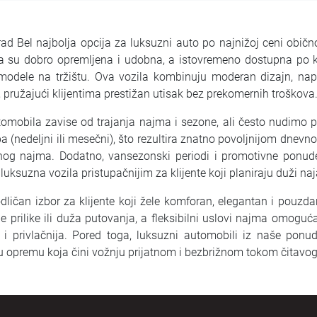
ad Bel najbolja opcija za luksuzni auto po najnižoj ceni obično
a su dobro opremljena i udobna, a istovremeno dostupna po k
modele na tržištu. Ova vozila kombinuju moderan dizajn, napr
 pružajući klijentima prestižan utisak bez prekomernih troškova
omobila zavise od trajanja najma i sezone, ali često nudimo
a (nedeljni ili mesečni), što rezultira znatno povoljnijom dne
og najma. Dodatno, vansezonski periodi i promotivne ponu
 luksuzna vozila pristupačnijim za klijente koji planiraju duži na
dličan izbor za klijente koji žele komforan, elegantan i pouzd
e prilike ili duža putovanja, a fleksibilni uslovi najma omogu
 i privlačnija. Pored toga, luksuzni automobili iz naše pon
u opremu koja čini vožnju prijatnom i bezbrižnom tokom čitavo