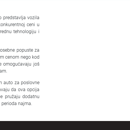
 predstavlja vozila
onkurentnoj ceni u
ednu tehnologiju i
.
 posebne popuste za
vnom cenom nego kod
de omogućavaju još
jam.
an auto za poslovne
ćavaju da ova opcija
ude pružaju dodatnu
g perioda najma.