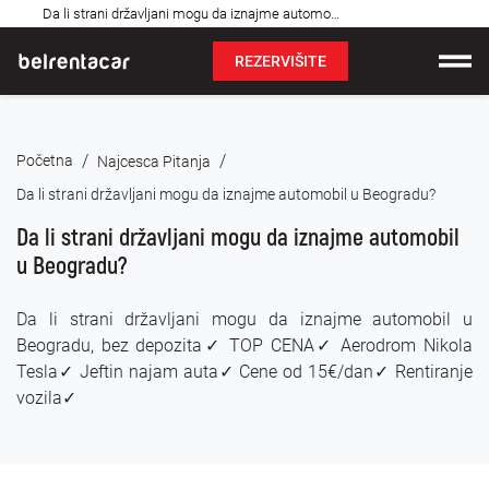
Najčešća
Da li strani državljani mogu da iznajme automobil u Beogradu: Bel✓
pitanja
REZERVIŠITE
Iznajmljivanje vozila
/
/
Početna
Najcesca Pitanja
Cene
Da li strani državljani mogu da iznajme automobil u Beogradu?
Uslovi najma
Da li strani državljani mogu da iznajme automobil
u Beogradu?
O nama
Da li strani državljani mogu da iznajme automobil u
Najčešća pitanja
Beogradu, bez depozita✓ TOP CENA✓ Aerodrom Nikola
Tesla✓ Jeftin najam auta✓ Cene od 15€/dan✓ Rentiranje
Blog
vozila✓
Kontakt