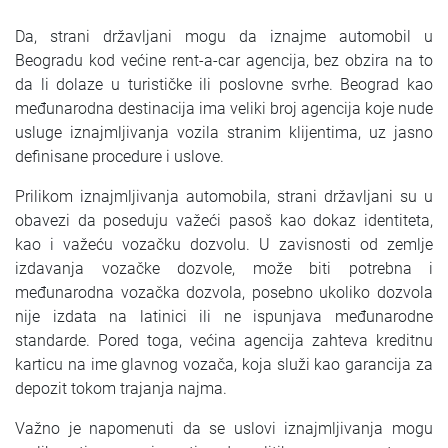
SRPSKI
Da, strani državljani mogu da iznajme automobil u
Beogradu kod većine rent-a-car agencija, bez obzira na to
СРПСКИ
da li dolaze u turističke ili poslovne svrhe. Beograd kao
međunarodna destinacija ima veliki broj agencija koje nude
ENGLISH
usluge iznajmljivanja vozila stranim klijentima, uz jasno
definisane procedure i uslove.
Prilikom iznajmljivanja automobila, strani državljani su u
obavezi da poseduju važeći pasoš kao dokaz identiteta,
kao i važeću vozačku dozvolu. U zavisnosti od zemlje
izdavanja vozačke dozvole, može biti potrebna i
međunarodna vozačka dozvola, posebno ukoliko dozvola
nije izdata na latinici ili ne ispunjava međunarodne
standarde. Pored toga, većina agencija zahteva kreditnu
karticu na ime glavnog vozača, koja služi kao garancija za
depozit tokom trajanja najma.
Važno je napomenuti da se uslovi iznajmljivanja mogu