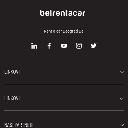
Rent a car Beograd Bel
LINKOVI
Automobili
LINKOVI
Džipovi i SUV vozila
Luksuzni automobili
Najčešća pitanja
Cene
NAŠI PARTNERI