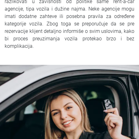
razlikovati u zavisnosti od politike same rent-a-car
agencije, tipa vozila i dužine najma. Neke agencije mogu
imati dodatne zahteve ili posebna pravila za određene
kategorije vozila. Zbog toga se preporučuje da se pre
rezervacije klijent detaljno informiše o svim uslovima, kako
bi proces preuzimanja vozila protekao brzo i bez
komplikacija.