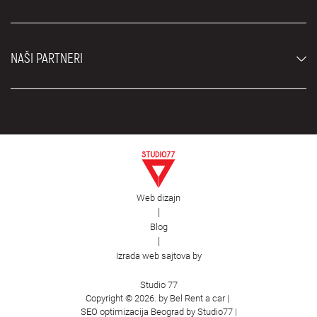
Uslovi najma
Rent a car vozila
Blog
Rent a car Beograd ZIM
O nama
NAŠI PARTNERI
Fahrschule Zürich
Lokacije
Rent a car Beograd Royal
Kontakt
Rent a car Beograd Atos
Car rental Beograd
EDePro
Rent a car Beograd Aldi
Flughafen taxi Wien
Iznajmljivanje kombija
Selidbe Beograd
Otkup automobila
Web dizajn
Estetska hirurgija Royal
|
Blog
Plastična hirurgija Royal
|
First Facility
Izrada web sajtova by
Studio 77
Copyright © 2026. by Bel Rent a car |
SEO optimizacija Beograd by Studio77
|