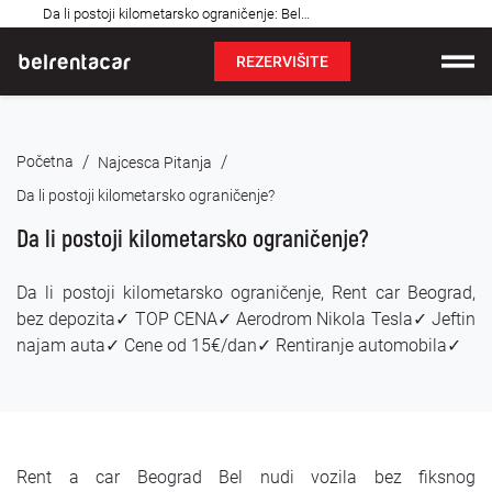
Najčešća
Da li postoji kilometarsko ograničenje: Bel✓
pitanja
REZERVIŠITE
Iznajmljivanje vozila
/
/
Početna
Najcesca Pitanja
Cene
Da li postoji kilometarsko ograničenje?
Uslovi najma
Da li postoji kilometarsko ograničenje?
O nama
Da li postoji kilometarsko ograničenje, Rent car Beograd,
bez depozita✓ TOP CENA✓ Aerodrom Nikola Tesla✓ Jeftin
Najčešća pitanja
najam auta✓ Cene od 15€/dan✓ Rentiranje automobila✓
Blog
Kontakt
Rent a car Beograd Bel nudi vozila bez fiksnog