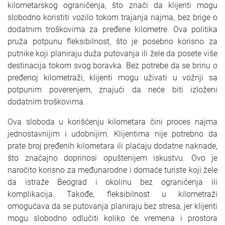
kilometarskog ograničenja, što znači da klijenti mogu
SRPSKI
slobodno koristiti vozilo tokom trajanja najma, bez brige o
dodatnim troškovima za pređene kilometre. Ova politika
СРПСКИ
pruža potpunu fleksibilnost, što je posebno korisno za
putnike koji planiraju duža putovanja ili žele da posete više
ENGLISH
destinacija tokom svog boravka. Bez potrebe da se brinu o
pređenoj kilometraži, klijenti mogu uživati u vožnji sa
potpunim poverenjem, znajući da neće biti izloženi
dodatnim troškovima.
Ova sloboda u korišćenju kilometara čini proces najma
jednostavnijim i udobnijim. Klijentima nije potrebno da
prate broj pređenih kilometara ili plaćaju dodatne naknade,
što značajno doprinosi opuštenijem iskustvu. Ovo je
naročito korisno za međunarodne i domaće turiste koji žele
da istraže Beograd i okolinu bez ograničenja ili
komplikacija. Takođe, fleksibilnost u kilometraži
omogućava da se putovanja planiraju bez stresa, jer klijenti
mogu slobodno odlučiti koliko će vremena i prostora