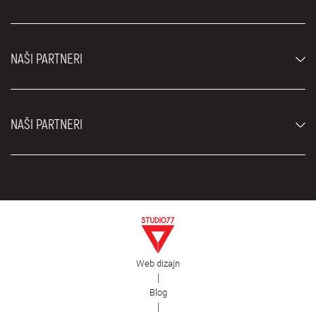
Džipovi i SUV vozila
Luksuzni automobili
Najčešća pitanja
Cene
NAŠI PARTNERI
Uslovi najma
Rent a car vozila
Blog
Rent a car Beograd ZIM
O nama
NAŠI PARTNERI
Fahrschule Zürich
Lokacije
Rent a car Beograd Royal
Kontakt
Rent a car Beograd Atos
Car rental Beograd
EDePro
Rent a car Beograd Aldi
Flughafen taxi Wien
Iznajmljivanje kombija
Selidbe Beograd
Otkup automobila
Web dizajn
Estetska hirurgija Royal
|
Blog
Plastična hirurgija Royal
|