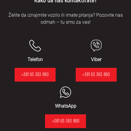
Kako da nas kontaktirate?
Želite da iznajmite vozilo ili imate pitanja? Pozovite nas
odmah – tu smo za vas!
Telefon
Viber
+381 63 363 860
+381 63 363 860
WhatsApp
+381 63 363 860