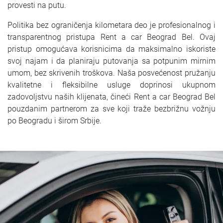
provesti na putu.
Politika bez ograničenja kilometara deo je profesionalnog i
transparentnog pristupa Rent a car Beograd Bel. Ovaj
pristup omogućava korisnicima da maksimalno iskoriste
svoj najam i da planiraju putovanja sa potpunim mirnim
umom, bez skrivenih troškova. Naša posvećenost pružanju
kvalitetne i fleksibilne usluge doprinosi ukupnom
zadovoljstvu naših klijenata, čineći Rent a car Beograd Bel
pouzdanim partnerom za sve koji traže bezbrižnu vožnju
po Beogradu i širom Srbije.