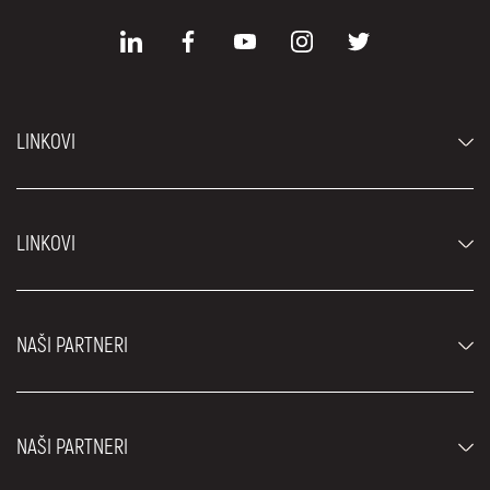
LINKOVI
Automobili
LINKOVI
Džipovi i SUV vozila
Luksuzni automobili
Najčešća pitanja
Cene
NAŠI PARTNERI
Uslovi najma
Rent a car vozila
Blog
Rent a car Beograd ZIM
O nama
NAŠI PARTNERI
Fahrschule Zürich
Lokacije