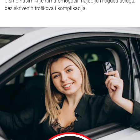
bismo našim klijentima omogućili najbolju moguću uslugu,
bez skrivenih troškova i komplikacija.