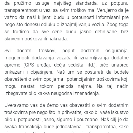
da pružimo usluge najvišeg standarda, uz potpunu
SRPSKI
transparentnost u vezi sa svim troškovima. Verujemo da je
važno da naši klijenti budu u potpunosti informisani pre
СРПСКИ
nego što donesu odluku o iznajmljivanju vozila. Zbog toga
se trudimo da sve cene budu jasno definisane, bez
ENGLISH
skrivenih troškova ili naknada.
Svi dodatni troškovi, poput dodatnih osiguranja,
mogućnosti dodavanja vozača ili iznajmljivanja dodatne
opreme (GPS uređaj, dečja sedišta, itd.), biće unapred
prikazani i objašnjeni. Naš tim se postarati da budete
obavešteni o svim opcijama i potencijalnim troškovima koji
mogu nastati tokom perioda najma. Na taj način
izbegavate bilo kakva neugodna iznenađenja.
Uveravamo vas da ćemo vas obavestiti o svim dodatnim
troškovima pre nego što ih prihvatite, kako bi vaše iskustvo
bilo u potpunosti jasno, sigurno i pouzdano. Naš cilj je da
svaka transakcija bude jednostavna i transparentna, kako