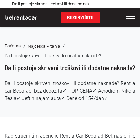
Najčešća
Da li postoje skriveni troškovi ili dodatne naknade: Bel✓
pitanja
REZERVIŠITE
Iznajmljivanje vozila
/
/
Početna
Najcesca Pitanja
Cene
Da li postoje skriveni troškovi ili dodatne naknade?
Uslovi najma
Da li postoje skriveni troškovi ili dodatne naknade?
O nama
Da li postoje skriveni troškovi ili dodatne naknade? Rent a
car Beograd, bez depozita✓ TOP CENA✓ Aerodrom Nikola
Najčešća pitanja
Tesla✓ Jeftin najam auta✓ Cene od 15€/dan✓
Blog
Kontakt
Kao stručni tim agencije Rent a Car Beograd Bel, naš cilj je