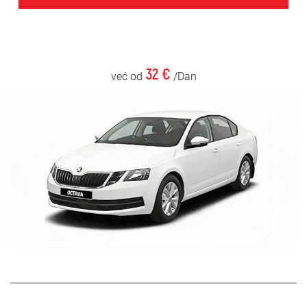
32 €
već od
/Dan