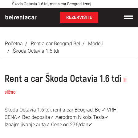
Najčešća
Škoda Octavia 1.6 tdi, rent a car Beograd, iznajmljivanje auta: Bel✓
pitanja
REZERVIŠITE
Iznajmljivanje vozila
Početna
Rent a car Beograd Bel
Modeli
Cene
Škoda Octavia 1.6 tdi
Uslovi najma
Rent a car Škoda Octavia 1.6 tdi
O nama
ili
slično
Najčešća pitanja
Škoda Octavia 1.6 tdi, rent a car Beograd, Bel✓ VRH
Blog
CENA✓ Bez depozita✓ Aerodrom Nikola Tesla✓
Iznajmljivanje auta✓ Cene od 27€/dan✓
Kontakt