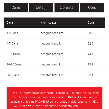
SRPSKI
Cene
Detalji
Oprema
Opis
СРПСКИ
Dana
Kilometraža
Cena
ENGLISH
1-3 Dana
neograničeno km
58 €
4-7 Dana
neograničeno km
52 €
8-15 Dana
neograničeno km
44 €
16-25 Dana
neograničeno km
33 €
26+ Dana
neograničeno km
32 €
Cena je informativno-sezonskog karaktera i odnosi se na cene
iznajmljivanja vozila u trenutnom mesecu. Bel! rent a car Beograd
zadržava pravo na PROMENU cena u drugom delu sezone i NIJE U
OBAVEZI da vozilo izda po trenutno obračunatoj ceni.