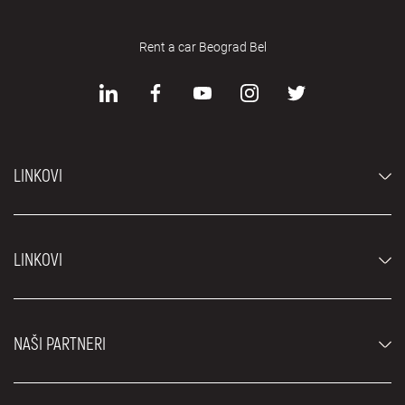
Rent a car Beograd Bel
LINKOVI
Automobili
LINKOVI
Džipovi i SUV vozila
Luksuzni automobili
Najčešća pitanja
Cene
NAŠI PARTNERI
Uslovi najma
Rent a car vozila
Blog