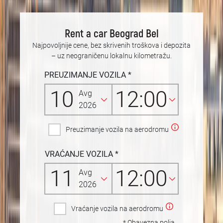
Rent a car Beograd Bel
Najpovoljnije cene, bez skrivenih troškova i depozita
– uz neograničenu lokalnu kilometražu.
PREUZIMANJE VOZILA *
10
12:00
Avg
2026
Preuzimanje vozila na aerodromu
VRAĆANJE VOZILA
*
11
12:00
Avg
2026
Vraćanje vozila na aerodromu
* Obavezna polja