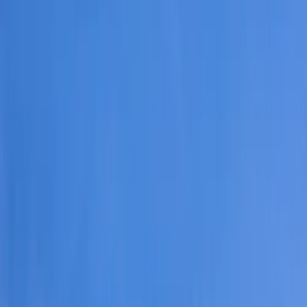
SRPSKI
СРПСКИ
ENGLISH