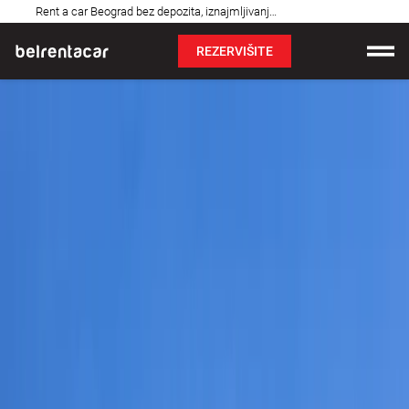
Najčešća
Rent a car Beograd bez depozita, iznajmljivanje auta: Bel✓
pitanja
REZERVIŠITE
Iznajmljivanje vozila
Cene
Uslovi najma
O nama
Najčešća pitanja
Blog
Kontakt