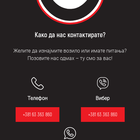
Како да нас контактирате?
Желите да изнајмите возило или имате питања?
Позовите нас одмах – ту смо за вас!
Телефон
Вибер
+381 63 363 860
+381 63 363 860