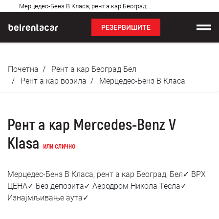
Најчешћа
Мерцедес-Бенз В Класа, рент а кар Београд, изнајмљивање аута: Бел✓
питања
РЕЗЕРВИШИТЕ
Изнајмљивање возила
Почетна
Рент а кар Београд Бел
Цене
Рент а кар возила
Мерцедес-Бенз В Класа
Услови најма
Рент а кар Mercedes-Benz V
О нама
Klasa
или слично
Најчешћа питања
Мерцедес-Бенз В Класа, рент а кар Београд, Бел✓ ВРХ
Блог
ЦЕНА✓ Без депозита✓ Аеродром Никола Тесла✓
Изнајмљивање аута✓
Контакт