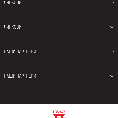
ЛИНКОВИ
Аутомобили
ЛИНКОВИ
Џипови и СУВ возила
Луксузни аутомобили
Најчешћа питања
Цене
НАШИ ПАРТНЕРИ
Услови најма
Рент а кар возила
Блог
Рент а кар Београд ЗИМ
О нама
НАШИ ПАРТНЕРИ
Фахрсцхуле Zürich
Локације
Рент а кар Београд Роyал
Контакт
Рент а кар Београд Атос
Цар рентал Београд
ЕДеПро
Рент а кар Београд Алди
Флугхафен таxи Wиен
Изнајмљивање комбија