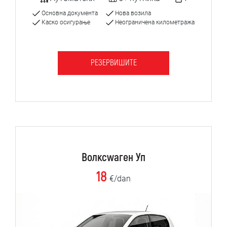
Основна документа
Нова возила
Каско осигурање
Неограничена километража
РЕЗЕРВИШИТЕ
Волксwаген Уп
18
€/dan