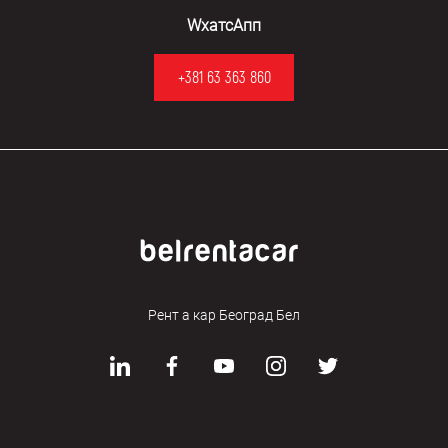
WхатсАпп
+381 63 363 860
Рент а кар Београд Бел