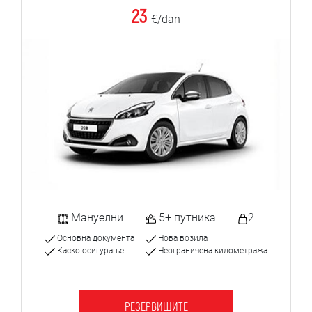
23
€/dan
Мануелни
5+ путника
2
Основна документа
Нова возила
Каско осигурање
Неограничена километража
РЕЗЕРВИШИТЕ