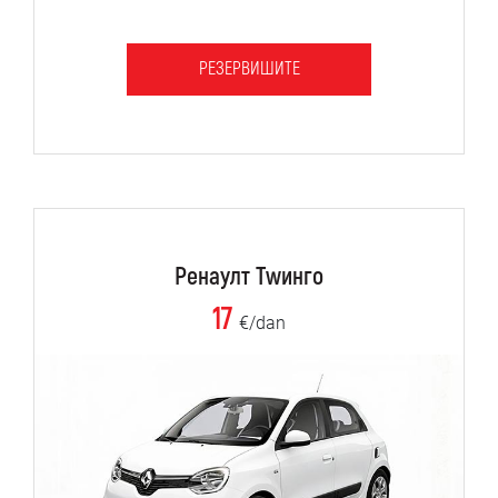
РЕЗЕРВИШИТЕ
Ренаулт Тwинго
17
€/dan