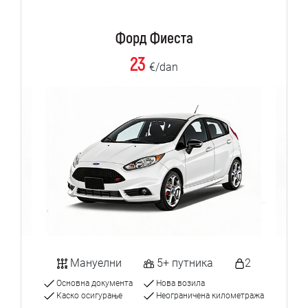
Форд Фиеста
23
€/dan
Мануелни
5+ путника
2
Основна документа
Нова возила
Каско осигурање
Неограничена километража