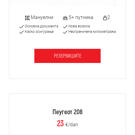
Мануелни
5+ путника
2
Основна документа
Нова возила
Каско осигурање
Неограничена километража
РЕЗЕРВИШИТЕ
Пеугеот 208
23
€/dan