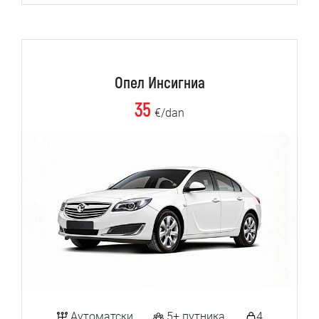
Опел Инсигниа
35
€/dan
Аутоматски
5+ путника
4