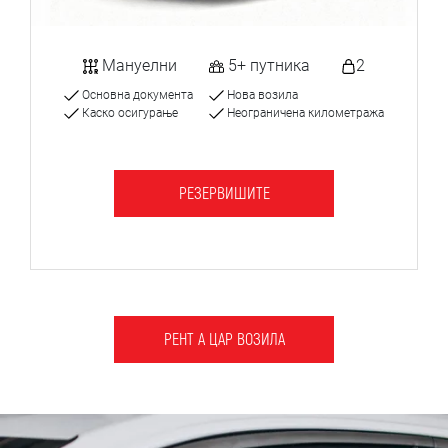
Мануелни
5+ путника
2
Основна документа
Нова возила
Каско осигурање
Неограничена километража
РЕЗЕРВИШИТЕ
РЕНТ А ЦАР ВОЗИЛА