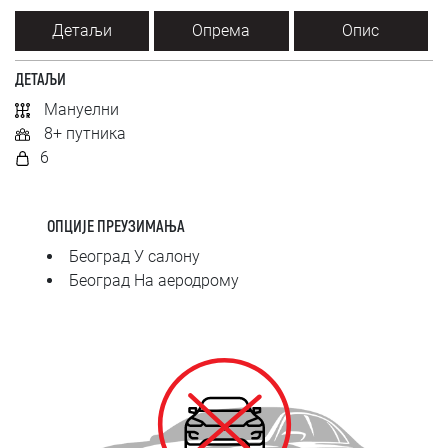
SRPSKI
Детаљи
Опрема
Опис
СРПСКИ
ДЕТАЉИ
Мануелни
ENGLISH
8+ путника
6
ОПЦИЈЕ ПРЕУЗИМАЊА
Београд У салону
Београд На аеродрому