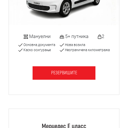
Мануелни
5+ путника
2
Основна документа
Нова возила
Каско осигурање
Неограничена километража
РЕЗЕРВИШИТЕ
Мерцедес Е цласс