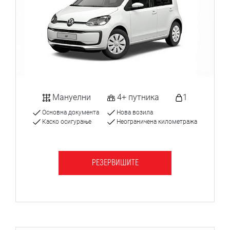
Мануелни
4+ путника
1
Основна документа
Нова возила
Каско осигурање
Неограничена километража
РЕЗЕРВИШИТЕ