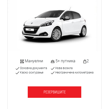
Мануелни
5+ путника
2
Основна документа
Нова возила
Каско осигурање
Неограничена километража
РЕЗЕРВИШИТЕ