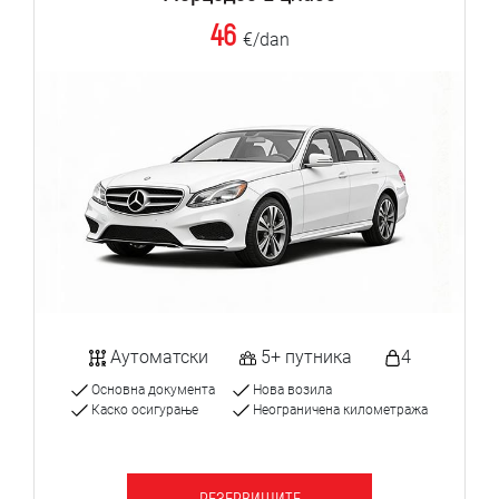
46
€/dan
Аутоматски
5+ путника
4
Основна документа
Нова возила
Каско осигурање
Неограничена километража