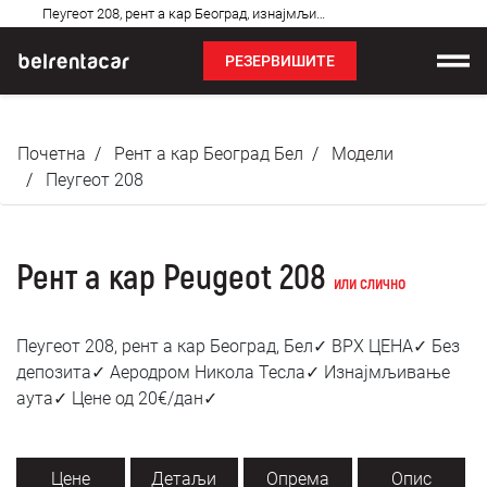
Најчешћа
Пеугеот 208, рент а кар Београд, изнајмљивање аута: Бел✓
питања
РЕЗЕРВИШИТЕ
Изнајмљивање возила
Почетна
Рент а кар Београд Бел
Модели
Цене
Пеугеот 208
Услови најма
Рент а кар Peugeot 208
О нама
или слично
Најчешћа питања
Пеугеот 208, рент а кар Београд, Бел✓ ВРХ ЦЕНА✓ Без
депозита✓ Аеродром Никола Тесла✓ Изнајмљивање
Блог
аута✓ Цене од 20€/дан✓
Контакт
Цене
Детаљи
Опрема
Опис