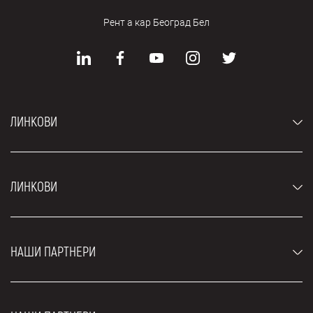
Рент а кар Београд Бел
ЛИНКОВИ
Аутомобили
ЛИНКОВИ
Џипови и СУВ возила
Луксузни аутомобили
Најчешћа питања
Цене
НАШИ ПАРТНЕРИ
Услови најма
Рент а кар возила
Блог
Рент а кар Београд ЗИМ
О нама