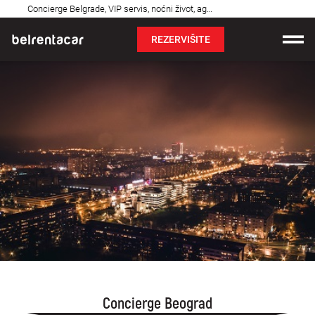
Najčešća
Concierge Belgrade, VIP servis, noćni život, agencija | Srbija
pitanja
REZERVIŠITE
Iznajmljivanje vozila
Cene
Uslovi najma
O nama
Najčešća pitanja
Blog
Kontakt
Concierge Beograd