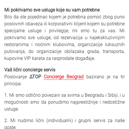
Mi pokrivamo sve usluge koje su vam potrebne
Bilo da ste pojedinac kojem je potrebna pomoć zbog puno
poslovnih obaveza ili korporativni klijent kojem su potrebne
specijalne usluge i privilegije, mi smo tu za vas. Mi
pokrivamo sve usluge, od rezervacija u najekskluzivnijim
restoranima i noćnim klubovima, organizacije luksuznih
putovanja, do organizacije obilazaka grada, transporta,
kupovine VIP karata za rasprodate događaje.
Vaš lični concierge servis
Poslovanje
∆TOP
Concierge Beograd
bazirano je na tri
principa:
1. Mi smo odlično povezani sa svima u Beogradu i Srbiji, i u
mogućnosti smo da ponudimo najprestižnije i nedostižne
usluge.
2. Mi nudimo lični (individualni) i grupni servis za naše
goste;