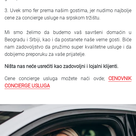
3. Uvek smo fer prema našim gostima, jer nudimo najbolje
cene za concierge usluge na srpskom tržištu.
Mi smo želimo da budemo vaš savršeni domaćin u
Beogradu i Srbiji, kao i da postanete naše verne gosti. Biće
nam zadovoljstvo da pružimo super kvalitetne usluge i da
dobijemo preporuku za vaše prijatelje.
Ništa nas neće usrećiti kao zadovoljni i lojalni klijenti.
Cene concierge usluga možete naći ovde;
CENOVNIK
CONCIERGE USLUGA