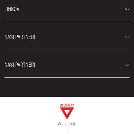
Automobili
LINKOVI
Džipovi i SUV vozila
Luksuzni automobili
Najčešća pitanja
Cene
NAŠI PARTNERI
Uslovi najma
Rent a car vozila
Blog
Rent a car Beograd ZIM
O nama
NAŠI PARTNERI
Fahrschule Zürich
Lokacije
Rent a car Beograd Royal
Kontakt
Rent a car Beograd Atos
Car rental Beograd
EDePro
Rent a car Beograd Aldi
Flughafen taxi Wien
Iznajmljivanje kombija
Selidbe Beograd
Otkup automobila
Web dizajn
Estetska hirurgija Royal
|