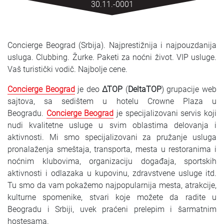
30.11.-0001
SRPSKI
СРПСКИ
Concierge Beograd (Srbija). Najprestižnija i najpouzdanija
ENGLISH
usluga. Clubbing. Žurke. Paketi za noćni život. VIP usluge.
Vaš turistički vodič. Najbolje cene.
Concierge Beograd
je deo
∆TOP
(
DeltaTOP
) grupacije web
sajtova, sa sedištem u hotelu Crowne Plaza u
Beogradu.
Concierge Beograd
je specijalizovani servis koji
nudi kvalitetne usluge u svim oblastima delovanja i
aktivnosti. Mi smo specijalizovani za pružanje usluga
pronalaženja smeštaja, transporta, mesta u restoranima i
noćnim klubovima, organizaciju događaja, sportskih
aktivnosti i odlazaka u kupovinu, zdravstvene usluge itd.
Tu smo da vam pokažemo najpopularnija mesta, atrakcije,
kulturne spomenike, stvari koje možete da radite u
Beogradu i Srbiji, uvek praćeni prelepim i šarmatnim
hostesama.