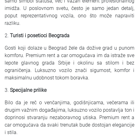
samo simbol statusa, već i važan element profesionalnog
imidža. U poslovnom svetu, često je samo jedan detalj,
poput reprezentativnog vozila, ono što može napraviti
razliku.
2.
Turisti i posetioci Beograda
Gosti koji dolaze u Beograd žele da dožive grad u punom
komforu. Premium rent a car omogućava im da istraže sve
lepote glavnog grada Srbije i okolinu sa stilom i bez
ograničenja. Luksuzno vozilo znači sigurnost, komfor i
maksimalnu udobnost tokom boravka.
3.
Specijalne prilike
Bilo da je reč o venčanjima, godišnjicama, večerama ili
drugim važnim događajima, luksuzno vozilo postavlja ton i
doprinosi stvaranju nezaboravnog utiska. Premium rent a
car omogućava da svaki trenutak bude dostojan elegancije
i stila.