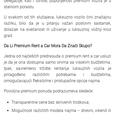
delegacije, kao i turiste, popunjenost premium vozila je u
stalnom porastu.
U svakom od tih slučajeva, luksuzno vozilo čini značajnu
razliku, bilo da je u pitanju važan poslovni sastanak,
dolazak na svečanost ili uživanje u luksuznoj vožnji kroz
grad.
Da Li Premium Rent a Car Mora Da Znači Skupo?
Jedna od najčešćih predrasuda o premium rent a car usluzi
je da je ona dostupna samo onima sa visokim budžetima.
Ipak, savremeno tržište rentanja luksuznih vozila je
prilagođeno različitim potrebama i budžetima,
omogućavajući fleksibilne i pristupačne opcije najma.
Povoljna premium ponuda podrazumeva sledeće:
Transparentne cene bez skrivenih troškova;
Mogućnost različitih modela najma – dnevni, vikend ili