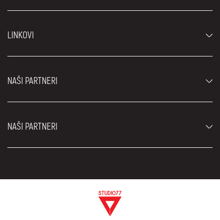
Automobili
LINKOVI
Džipovi i SUV vozila
Luksuzni automobili
Najčešća pitanja
Cene
NAŠI PARTNERI
Uslovi najma
Rent a car vozila
Blog
Rent a car Beograd ZIM
O nama
NAŠI PARTNERI
Fahrschule Zürich
Lokacije
Rent a car Beograd Royal
Kontakt
Rent a car Beograd Atos
Car rental Beograd
EDePro
Rent a car Beograd Aldi
Flughafen taxi Wien
Iznajmljivanje kombija
Selidbe Beograd
Otkup automobila