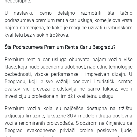
nedostupne.
U nastavku ćemo detaljno razmotriti šta tačno
podrazumeva premium rent a car usluga, kome je ova vrsta
najma namenjena, te kako je moguće uživati u vrhunskom
kvalitetu bez visokih troškova.
Šta Podrazumeva Premium Rent a Car u Beogradu?
Premium rent a car usluga obuhvata najam vozila više
klase, koja nude superiornu udobnost, napredne tehnologije
bezbednosti, visoke performanse i impresivan dizajn. U
Beogradu, koji je sve važniji poslovni i turistički centar,
ovakav vid prevoza predstavlja ne samo luksuz, već i
investiciju u profesionalni imidž i kvalitetnu uslugu.
Premium vozila koja su najčešće dostupna na tržištu
uključuju limuzine, luksuzne SUV modele i druga poslovna
vozila renomiranih proizvođača. S obzirom na činjenicu da
Beograd svakodnevno privlači brojne poslovne ljude,