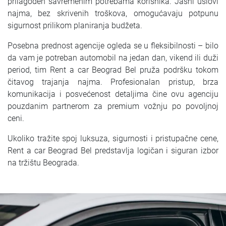
prilagođen savremenim potrebama korisnika. Jasni uslovi
najma, bez skrivenih troškova, omogućavaju potpunu
sigurnost prilikom planiranja budžeta.
Posebna prednost agencije ogleda se u fleksibilnosti – bilo
da vam je potreban automobil na jedan dan, vikend ili duži
period, tim Rent a car Beograd Bel pruža podršku tokom
čitavog trajanja najma. Profesionalan pristup, brza
komunikacija i posvećenost detaljima čine ovu agenciju
pouzdanim partnerom za premium vožnju po povoljnoj
ceni.
Ukoliko tražite spoj luksuza, sigurnosti i pristupačne cene,
Rent a car Beograd Bel predstavlja logičan i siguran izbor
na tržištu Beograda.