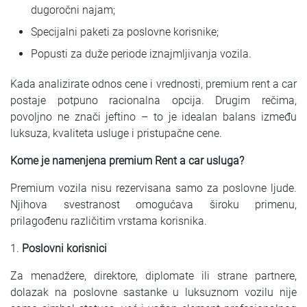
dugoročni najam;
Specijalni paketi za poslovne korisnike;
Popusti za duže periode iznajmljivanja vozila.
Kada analizirate odnos cene i vrednosti, premium rent a car
postaje potpuno racionalna opcija. Drugim rečima,
povoljno ne znači jeftino – to je idealan balans između
luksuza, kvaliteta usluge i pristupačne cene.
Kome je namenjena premium Rent a car usluga?
Premium vozila nisu rezervisana samo za poslovne ljude.
Njihova svestranost omogućava široku primenu,
prilagođenu različitim vrstama korisnika.
1.
Poslovni korisnici
Za menadžere, direktore, diplomate ili strane partnere,
dolazak na poslovne sastanke u luksuznom vozilu nije