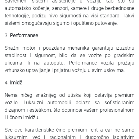
Savremeni sistemi asistencije u vožnji, kao što su
automatsko kočenje, senzori, kamere i druge bezbednosne
tehnologije, podižu nivo sigurnosti na viši standard. Takvi
sistemi omogućavaju sigurno i opušteno putovanje.
3.
Performanse
Snažni motori i pouzdana mehanika garantuju izuzetnu
stabilnost i sigurnost, bilo da se vozite po gradskim
ulicama ili na autoputu. Performance vozila pružaju
vrhunsko upravljanje i prijatnu vožnju u svim uslovima.
4.
Imidž
Nema ničeg snažnijeg od utiska koji ostavlja premium
vozilo. Luksuzni automobili dolaze sa sofisticiranim
dizajnom i estetikom, što doprinosi vašem profesionalnom
i ličnom imidžu.
Sve ove karakteristike čine premium rent a car ne samo
luksuznim, već i racionalnim i dugoročno isplativim