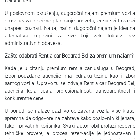
fleksibilnost.
U poslovnom okruženju, dugoročni najam premium vozila
omogućava precizno planiranje budžeta, jer su svi troškovi
unapred poznati. Na taj način, dugoročni najam je idealna
alternativa kupovini za sve koji žele luksuz bez
administrativnih obaveza.
Zašto odabrati Rent a car Beograd Bel za premium najam?
Kada je u pitanju premium rent a car usluga u
Beograd
,
izbor pouzdane agencije ima jednaku težinu kao i izbor
samog vozila. Upravo tu se izdvaja
Rent a car Beograd Bel
,
agencija koja spaja profesionalnost, transparentnost i
konkurentne cene.
U ponudi se nalaze pažljivo održavana vozila više klase,
spremna da odgovore na zahteve kako poslovnih klijenata,
tako i privatnih korisnika. Svaki automobil prolazi redovne
tehničke provere, a proces rezervacije je jednostavan i