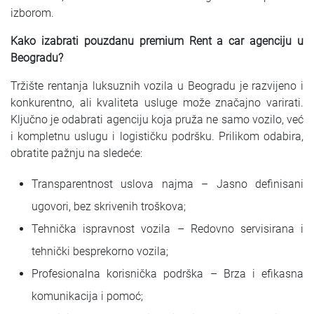
izborom.
Kako izabrati pouzdanu premium Rent a car agenciju u
Beogradu?
Tržište rentanja luksuznih vozila u Beogradu je razvijeno i
konkurentno, ali kvaliteta usluge može značajno varirati.
Ključno je odabrati agenciju koja pruža ne samo vozilo, već
i kompletnu uslugu i logističku podršku. Prilikom odabira,
obratite pažnju na sledeće:
Transparentnost uslova najma – Jasno definisani
ugovori, bez skrivenih troškova;
Tehnička ispravnost vozila – Redovno servisirana i
tehnički besprekorno vozila;
Profesionalna korisnička podrška – Brza i efikasna
komunikacija i pomoć;