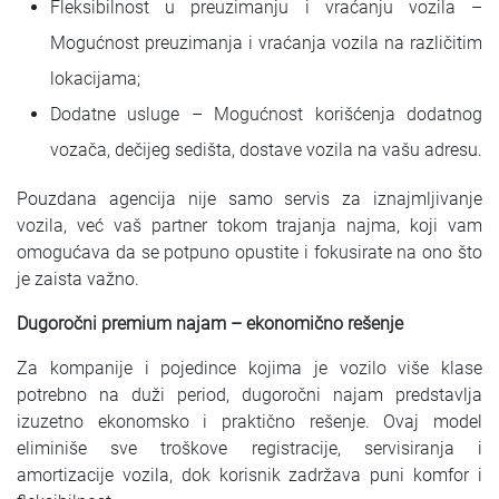
Fleksibilnost u preuzimanju i vraćanju vozila –
Mogućnost preuzimanja i vraćanja vozila na različitim
lokacijama;
Dodatne usluge – Mogućnost korišćenja dodatnog
vozača, dečijeg sedišta, dostave vozila na vašu adresu.
Pouzdana agencija nije samo servis za iznajmljivanje
vozila, već vaš partner tokom trajanja najma, koji vam
omogućava da se potpuno opustite i fokusirate na ono što
je zaista važno.
Dugoročni premium najam – ekonomično rešenje
Za kompanije i pojedince kojima je vozilo više klase
potrebno na duži period, dugoročni najam predstavlja
izuzetno ekonomsko i praktično rešenje. Ovaj model
eliminiše sve troškove registracije, servisiranja i
amortizacije vozila, dok korisnik zadržava puni komfor i