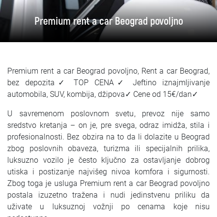
SRPSKI
Premium rent a car Beograd povoljno
СРПСКИ
ENGLISH
Premium rent a car Beograd povoljno, Rent a car Beograd,
bez depozita✓ TOP CENA✓ Jeftino iznajmljivanje
automobila, SUV, kombija, džipova✓ Cene od 15€/dan✓
U savremenom poslovnom svetu, prevoz nije samo
sredstvo kretanja – on je, pre svega, odraz imidža, stila i
profesionalnosti. Bez obzira na to da li dolazite u Beograd
zbog poslovnih obaveza, turizma ili specijalnih prilika,
luksuzno vozilo je često ključno za ostavljanje dobrog
utiska i postizanje najvišeg nivoa komfora i sigurnosti.
Zbog toga je usluga Premium rent a car Beograd povoljno
postala izuzetno tražena i nudi jedinstvenu priliku da
uživate u luksuznoj vožnji po cenama koje nisu