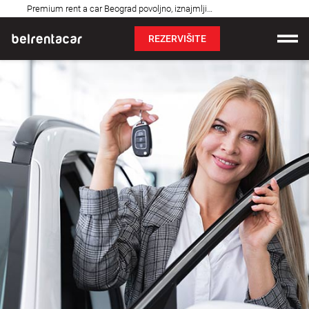
Najčešća
Premium rent a car Beograd povoljno, iznajmljivanje auta: Bel✓
pitanja
REZERVIŠITE
Iznajmljivanje vozila
Cene
Uslovi najma
O nama
Najčešća pitanja
Blog
Kontakt