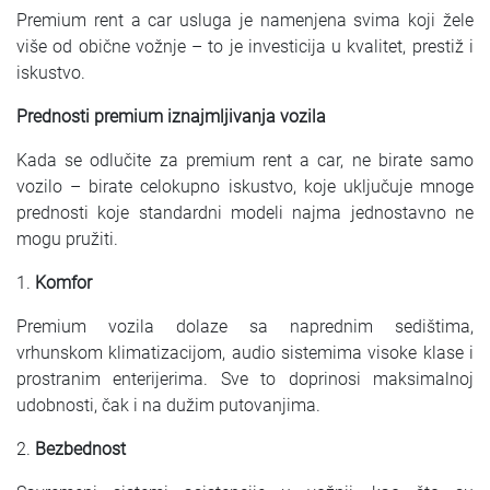
Premium rent a car usluga je namenjena svima koji žele
više od obične vožnje – to je investicija u kvalitet, prestiž i
iskustvo.
Prednosti premium iznajmljivanja vozila
Kada se odlučite za premium rent a car, ne birate samo
vozilo – birate celokupno iskustvo, koje uključuje mnoge
prednosti koje standardni modeli najma jednostavno ne
mogu pružiti.
1.
Komfor
Premium vozila dolaze sa naprednim sedištima,
vrhunskom klimatizacijom, audio sistemima visoke klase i
prostranim enterijerima. Sve to doprinosi maksimalnoj
udobnosti, čak i na dužim putovanjima.
2.
Bezbednost