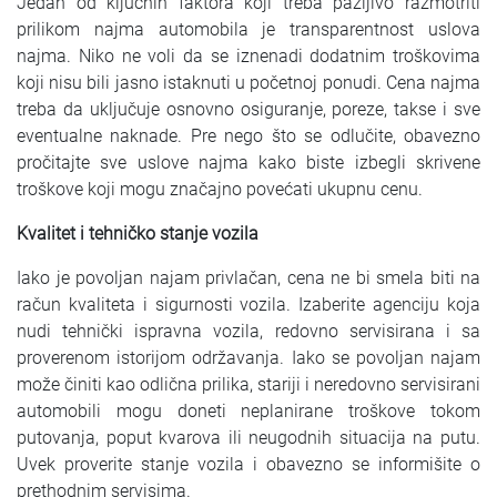
Jedan od ključnih faktora koji treba pažljivo razmotriti
prilikom najma automobila je transparentnost uslova
najma. Niko ne voli da se iznenadi dodatnim troškovima
koji nisu bili jasno istaknuti u početnoj ponudi. Cena najma
treba da uključuje osnovno osiguranje, poreze, takse i sve
eventualne naknade. Pre nego što se odlučite, obavezno
pročitajte sve uslove najma kako biste izbegli skrivene
troškove koji mogu značajno povećati ukupnu cenu.
Kvalitet i tehničko stanje vozila
Iako je povoljan najam privlačan, cena ne bi smela biti na
račun kvaliteta i sigurnosti vozila. Izaberite agenciju koja
nudi tehnički ispravna vozila, redovno servisirana i sa
proverenom istorijom održavanja. Iako se povoljan najam
može činiti kao odlična prilika, stariji i neredovno servisirani
automobili mogu doneti neplanirane troškove tokom
putovanja, poput kvarova ili neugodnih situacija na putu.
Uvek proverite stanje vozila i obavezno se informišite o
prethodnim servisima.