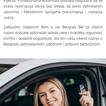
klijenta. Profesionalna korisnička podrška osigurava da se
svaka rezervacija odvija bez stresa, sa jasno definisanim
uslovima i fleksibilnim opcijama preuzimanja i vraćanja
vozila.
Zaključno, odabirom Rent a car Beograd Bel za vikend
najam dobijate optimalan odnos cene i kvaliteta, sigurnost,
komfor i dodatne pogodnosti, što čini vašu vikend vožnju u
Beogradu jednostavnom, udobnom i potpuno bezbrižnom.