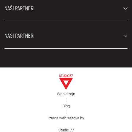
Najčešća pitanja
Cene
NAŠI PARTNERI
Uslovi najma
Rent a car vozila
Blog
Rent a car Beograd ZIM
O nama
NAŠI PARTNERI
Fahrschule Zürich
Lokacije
Rent a car Beograd Royal
Kontakt
Rent a car Beograd Atos
Car rental Beograd
EDePro
Rent a car Beograd Aldi
Flughafen taxi Wien
Iznajmljivanje kombija
Selidbe Beograd
Otkup automobila
Web dizajn
Estetska hirurgija Royal
|
Blog
Plastična hirurgija Royal
|
First Facility
Izrada web sajtova by
Studio 77