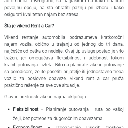
automobila u Beogradu, sa naglaskom na kako odabrati
povoljnu opciju, na šta obratiti pažnju pri izboru i kako
osigurati kvalitetan najam bez stresa.
Šta je vikend Rent a Car?
Vikend rentanje automobila podrazumeva kratkoročni
najam vozila, obično u trajanju od jednog do tri dana,
najčešće od petka do nedelje. Ovaj tip usluge postao je vrlo
tražen, jer omogućava fleksibilnost i udobnost tokom
kraćih putovanja i izleta. Bilo da planirate vikend putovanje
sa porodicom, želite posetiti prijatelje ili jednostavno treba
vozilo za poslovne obaveze, vikend rent a car pruža
praktično rešenje za sve ove situacije.
Glavne prednosti vikend najma uključuju:
Fleksibilnost
– Planiranje putovanja i ruta po vašoj
želji, bez potrebe za dugoročnim obavezama.
Ekonomičnost
– Izbegavanje visokih troškova