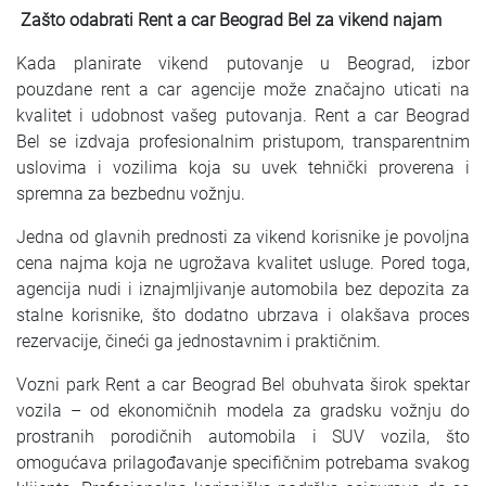
Zašto odabrati Rent a car Beograd Bel za vikend najam
Kada planirate vikend putovanje u Beograd, izbor
pouzdane rent a car agencije može značajno uticati na
kvalitet i udobnost vašeg putovanja. Rent a car Beograd
Bel se izdvaja profesionalnim pristupom, transparentnim
uslovima i vozilima koja su uvek tehnički proverena i
spremna za bezbednu vožnju.
Jedna od glavnih prednosti za vikend korisnike je povoljna
cena najma koja ne ugrožava kvalitet usluge. Pored toga,
agencija nudi i iznajmljivanje automobila bez depozita za
stalne korisnike, što dodatno ubrzava i olakšava proces
rezervacije, čineći ga jednostavnim i praktičnim.
Vozni park Rent a car Beograd Bel obuhvata širok spektar
vozila – od ekonomičnih modela za gradsku vožnju do
prostranih porodičnih automobila i SUV vozila, što
omogućava prilagođavanje specifičnim potrebama svakog