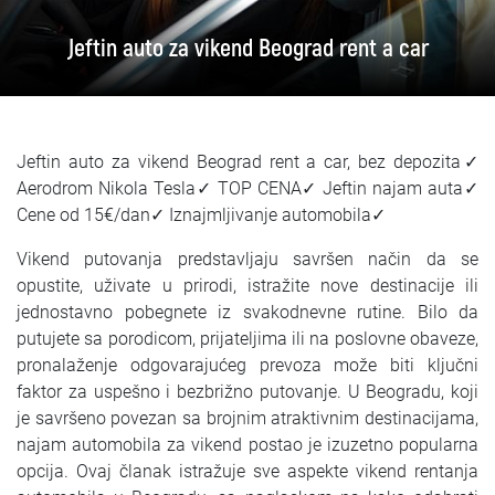
SRPSKI
Jeftin auto za vikend Beograd rent a car
СРПСКИ
ENGLISH
Jeftin auto za vikend Beograd rent a car, bez depozita✓
Aerodrom Nikola Tesla✓ TOP CENA✓ Jeftin najam auta✓
Cene od 15€/dan✓ Iznajmljivanje automobila✓
Vikend putovanja predstavljaju savršen način da se
opustite, uživate u prirodi, istražite nove destinacije ili
jednostavno pobegnete iz svakodnevne rutine. Bilo da
putujete sa porodicom, prijateljima ili na poslovne obaveze,
pronalaženje odgovarajućeg prevoza može biti ključni
faktor za uspešno i bezbrižno putovanje. U Beogradu, koji
je savršeno povezan sa brojnim atraktivnim destinacijama,
najam automobila za vikend postao je izuzetno popularna
opcija. Ovaj članak istražuje sve aspekte vikend rentanja