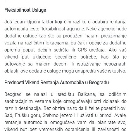
Fleksibilnost Usluge
Još jedan ključni faktor koji čini razliku u odabiru rentanja
automobila jeste fleksibilnost agencije. Neke agencije nude
dodatne usluge kao što su produženi najam, preuzimanje
vozila na različitim lokacijama, pa čak i opcije za dodatnu
opremu poput dečijih sedišta ili GPS uređaja. Ako vaš
vikend put uključuje specifične potrebe, kao što je
putovanje sa malom decom ili istraživanje nepoznatih
oblasti, ove dodatne usluge mogu unaprediti vaše iskustvo.
Prednosti Vikend Rentanja Automobila u Beogradu
Beograd se nalazi u središtu Balkana, sa odličnim
saobraćajnim vezama koje omogućavaju brzi dolazak do
raznih destinacija. Bez obzira na to da li želite posetiti Novi
Sad, Frušku goru, Srebrno jezero ili uživati u prirodi Avale,
rentanje automobila omogućava vam da planirate svoj
vikend put bez vremenskih ograničenja ili zavisnosti od