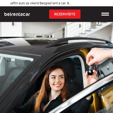
Najčešća
Jeftin auto za vikend Beograd rent a car: Bel✓
pitanja
REZERVIŠITE
Iznajmljivanje vozila
Cene
Uslovi najma
O nama
Najčešća pitanja
Blog
Kontakt