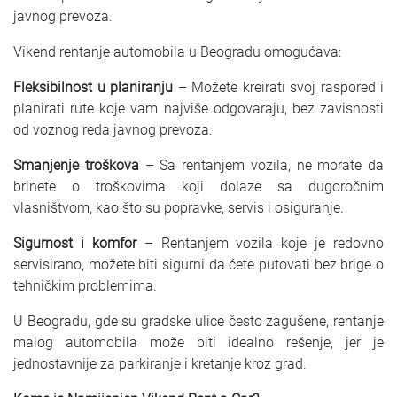
javnog prevoza.
Vikend rentanje automobila u Beogradu omogućava:
Fleksibilnost u planiranju
– Možete kreirati svoj raspored i
planirati rute koje vam najviše odgovaraju, bez zavisnosti
od voznog reda javnog prevoza.
Smanjenje troškova
– Sa rentanjem vozila, ne morate da
brinete o troškovima koji dolaze sa dugoročnim
vlasništvom, kao što su popravke, servis i osiguranje.
Sigurnost i komfor
– Rentanjem vozila koje je redovno
servisirano, možete biti sigurni da ćete putovati bez brige o
tehničkim problemima.
U Beogradu, gde su gradske ulice često zagušene, rentanje
malog automobila može biti idealno rešenje, jer je
jednostavnije za parkiranje i kretanje kroz grad.