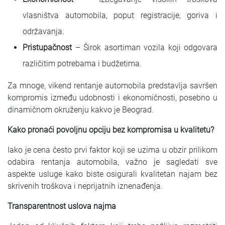
vlasništva automobila, poput registracije, goriva i
održavanja.
Pristupačnost
– Širok asortiman vozila koji odgovara
različitim potrebama i budžetima.
Za mnoge, vikend rentanje automobila predstavlja savršen
kompromis između udobnosti i ekonomičnosti, posebno u
dinamičnom okruženju kakvo je Beograd.
Kako pronaći povoljnu opciju bez kompromisa u kvalitetu?
Iako je cena često prvi faktor koji se uzima u obzir prilikom
odabira rentanja automobila, važno je sagledati sve
aspekte usluge kako biste osigurali kvalitetan najam bez
skrivenih troškova i neprijatnih iznenađenja.
Transparentnost uslova najma