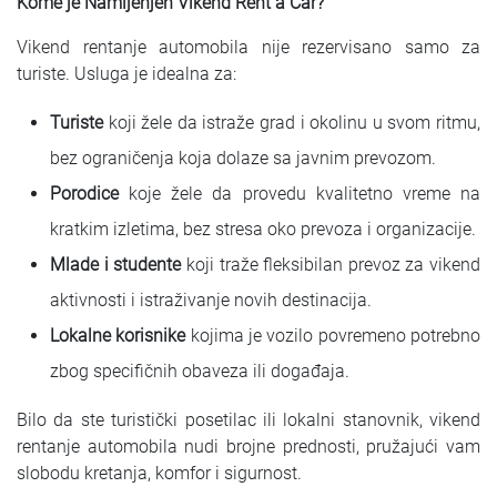
Kome je Namijenjen Vikend Rent a Car?
Vikend rentanje automobila nije rezervisano samo za
turiste. Usluga je idealna za:
Turiste
koji žele da istraže grad i okolinu u svom ritmu,
bez ograničenja koja dolaze sa javnim prevozom.
Porodice
koje žele da provedu kvalitetno vreme na
kratkim izletima, bez stresa oko prevoza i organizacije.
Mlade i studente
koji traže fleksibilan prevoz za vikend
aktivnosti i istraživanje novih destinacija.
Lokalne korisnike
kojima je vozilo povremeno potrebno
zbog specifičnih obaveza ili događaja.
Bilo da ste turistički posetilac ili lokalni stanovnik, vikend
rentanje automobila nudi brojne prednosti, pružajući vam
slobodu kretanja, komfor i sigurnost.