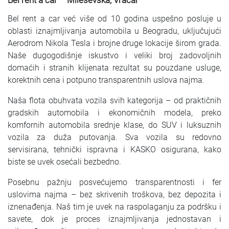
Bel rent a car – Mileševska, Vračar
Bel rent a car već više od 10 godina uspešno posluje u
oblasti iznajmljivanja automobila u Beogradu, uključujući
Aerodrom Nikola Tesla i brojne druge lokacije širom grada.
Naše dugogodišnje iskustvo i veliki broj zadovoljnih
domaćih i stranih klijenata rezultat su pouzdane usluge,
korektnih cena i potpuno transparentnih uslova najma.
Naša flota obuhvata vozila svih kategorija – od praktičnih
gradskih automobila i ekonomičnih modela, preko
komfornih automobila srednje klase, do SUV i luksuznih
vozila za duža putovanja. Sva vozila su redovno
servisirana, tehnički ispravna i KASKO osigurana, kako
biste se uvek osećali bezbedno.
Posebnu pažnju posvećujemo transparentnosti i fer
uslovima najma – bez skrivenih troškova, bez depozita i
iznenađenja. Naš tim je uvek na raspolaganju za podršku i
savete, dok je proces iznajmljivanja jednostavan i