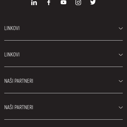
LINKOVI
Automobili
LINKOVI
Džipovi i SUV vozila
Luksuzni automobili
Najčešća pitanja
Cene
NAŠI PARTNERI
Uslovi najma
Rent a car vozila
Blog
Rent a car Beograd ZIM
O nama
NAŠI PARTNERI
Fahrschule Zürich
Lokacije
Rent a car Beograd Royal
Kontakt