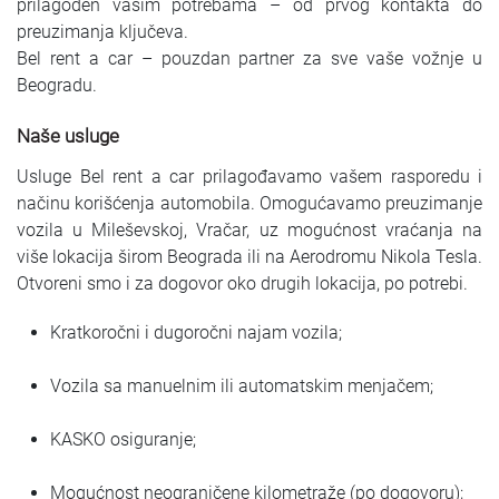
prilagođen vašim potrebama – od prvog kontakta do
preuzimanja ključeva.
Bel rent a car – pouzdan partner za sve vaše vožnje u
Beogradu.
Naše usluge
Usluge Bel rent a car prilagođavamo vašem rasporedu i
načinu korišćenja automobila. Omogućavamo preuzimanje
vozila u Mileševskoj, Vračar, uz mogućnost vraćanja na
više lokacija širom Beograda ili na Aerodromu Nikola Tesla.
Otvoreni smo i za dogovor oko drugih lokacija, po potrebi.
Kratkoročni i dugoročni najam vozila;
Vozila sa manuelnim ili automatskim menjačem;
KASKO osiguranje;
Mogućnost neograničene kilometraže (po dogovoru);