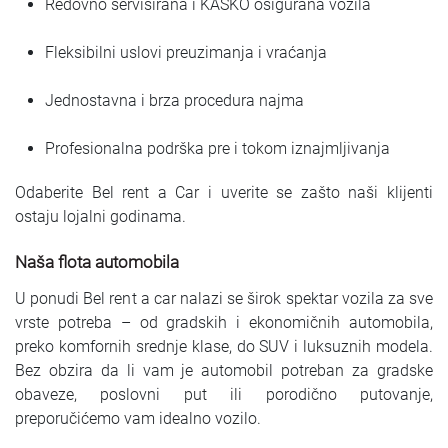
Redovno servisirana i KASKO osigurana vozila
Fleksibilni uslovi preuzimanja i vraćanja
Jednostavna i brza procedura najma
Profesionalna podrška pre i tokom iznajmljivanja
Odaberite Bel rent a Car i uverite se zašto naši klijenti
ostaju lojalni godinama.
Naša flota automobila
U ponudi Bel rent a car nalazi se širok spektar vozila za sve
vrste potreba – od gradskih i ekonomičnih automobila,
preko komfornih srednje klase, do SUV i luksuznih modela.
Bez obzira da li vam je automobil potreban za gradske
obaveze, poslovni put ili porodično putovanje,
preporučićemo vam idealno vozilo.