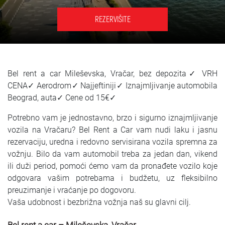
SRPSKI
REZERVIŠITE
СРПСКИ
ENGLISH
Bel rent a car Mileševska, Vračar, bez depozita✓ VRH
CENA✓ Aerodrom✓ Najjeftiniji✓ Iznajmljivanje automobila
Beograd, auta✓ Cene od 15€✓
Potrebno vam je jednostavno, brzo i sigurno iznajmljivanje
vozila na Vračaru? Bel Rent a Car vam nudi laku i jasnu
rezervaciju, uredna i redovno servisirana vozila spremna za
vožnju. Bilo da vam automobil treba za jedan dan, vikend
ili duži period, pomoći ćemo vam da pronađete vozilo koje
odgovara vašim potrebama i budžetu, uz fleksibilno
preuzimanje i vraćanje po dogovoru.
Vaša udobnost i bezbrižna vožnja naš su glavni cilj.