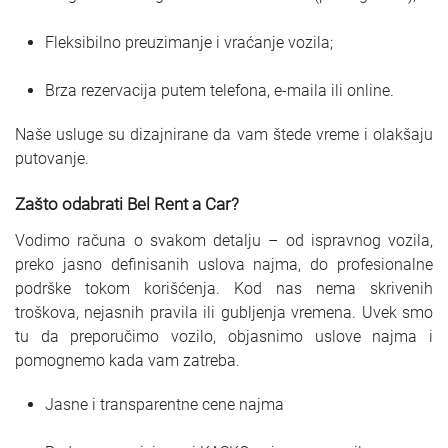
Fleksibilno preuzimanje i vraćanje vozila;
Brza rezervacija putem telefona, e-maila ili online.
Naše usluge su dizajnirane da vam štede vreme i olakšaju
putovanje.
Zašto odabrati Bel Rent a Car?
Vodimo računa o svakom detalju – od ispravnog vozila,
preko jasno definisanih uslova najma, do profesionalne
podrške tokom korišćenja. Kod nas nema skrivenih
troškova, nejasnih pravila ili gubljenja vremena. Uvek smo
tu da preporučimo vozilo, objasnimo uslove najma i
pomognemo kada vam zatreba.
Jasne i transparentne cene najma