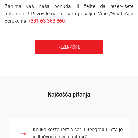
Zanima vas naša ponuda ili želite da rezervišete
automobil? Pozovite nas ili nam pošaljite Viber/WhatsApp
poruku na
+381 63 363 860
.
REZERVIŠITE
Najčešća pitanja
Koliko košta rent a car u Beogradu i šta je
uključeno u cenu najma?