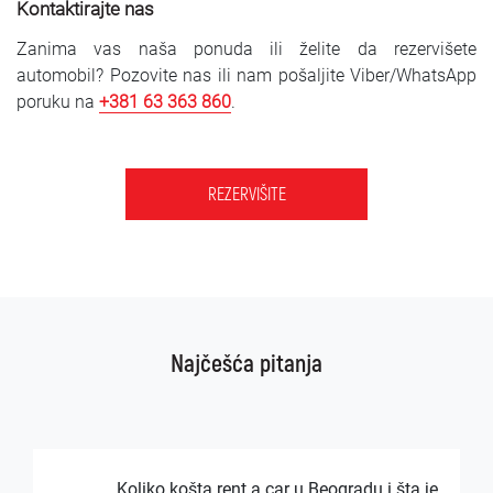
Kontaktirajte nas
Zanima vas naša ponuda ili želite da rezervišete
automobil? Pozovite nas ili nam pošaljite Viber/WhatsApp
poruku na
+381 63 363 860
.
REZERVIŠITE
Najčešća pitanja
Koliko košta rent a car u Beogradu i šta je