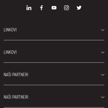
LINKOVI
Automobili
LINKOVI
Džipovi i SUV vozila
Luksuzni automobili
Najčešća pitanja
Cene
NAŠI PARTNERI
Uslovi najma
Rent a car vozila
Blog
Rent a car Beograd ZIM
O nama
NAŠI PARTNERI
Fahrschule Zürich
Lokacije