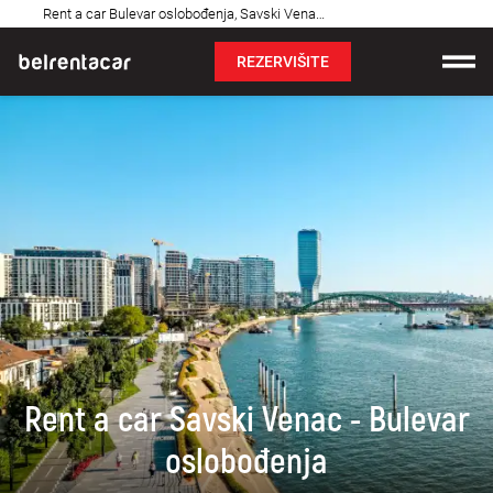
Najčešća
Rent a car Bulevar oslobođenja, Savski Venac: Bel✓
pitanja
REZERVIŠITE
Iznajmljivanje vozila
Cene
Uslovi najma
O nama
Najčešća pitanja
Blog
Rent a car Savski Venac - Bulevar
Kontakt
oslobođenja