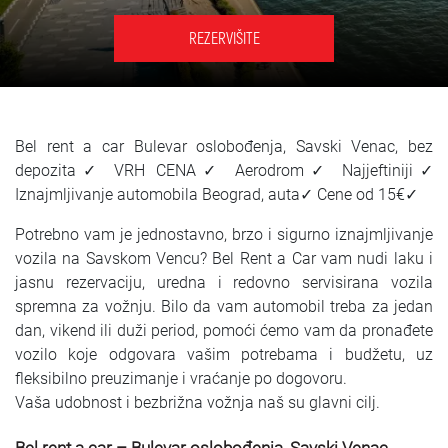
SRPSKI
REZERVIŠITE
СРПСКИ
ENGLISH
Bel rent a car Bulevar oslobođenja, Savski Venac, bez
depozita✓ VRH CENA✓ Aerodrom✓ Najjeftiniji✓
Iznajmljivanje automobila Beograd, auta✓ Cene od 15€✓
Potrebno vam je jednostavno, brzo i sigurno iznajmljivanje
vozila na Savskom Vencu? Bel Rent a Car vam nudi laku i
jasnu rezervaciju, uredna i redovno servisirana vozila
spremna za vožnju. Bilo da vam automobil treba za jedan
dan, vikend ili duži period, pomoći ćemo vam da pronađete
vozilo koje odgovara vašim potrebama i budžetu, uz
fleksibilno preuzimanje i vraćanje po dogovoru.
Vaša udobnost i bezbrižna vožnja naš su glavni cilj.