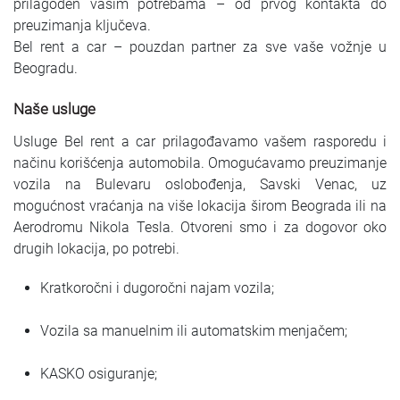
prilagođen vašim potrebama – od prvog kontakta do
preuzimanja ključeva.
Bel rent a car – pouzdan partner za sve vaše vožnje u
Beogradu.
Naše usluge
Usluge Bel rent a car prilagođavamo vašem rasporedu i
načinu korišćenja automobila. Omogućavamo preuzimanje
vozila na Bulevaru oslobođenja, Savski Venac, uz
mogućnost vraćanja na više lokacija širom Beograda ili na
Aerodromu Nikola Tesla. Otvoreni smo i za dogovor oko
drugih lokacija, po potrebi.
Kratkoročni i dugoročni najam vozila;
Vozila sa manuelnim ili automatskim menjačem;
KASKO osiguranje;