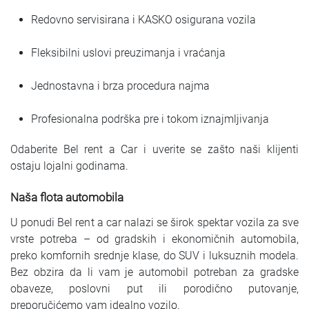
Redovno servisirana i KASKO osigurana vozila
Fleksibilni uslovi preuzimanja i vraćanja
Jednostavna i brza procedura najma
Profesionalna podrška pre i tokom iznajmljivanja
Odaberite Bel rent a Car i uverite se zašto naši klijenti
ostaju lojalni godinama.
Naša flota automobila
U ponudi Bel rent a car nalazi se širok spektar vozila za sve
vrste potreba – od gradskih i ekonomičnih automobila,
preko komfornih srednje klase, do SUV i luksuznih modela.
Bez obzira da li vam je automobil potreban za gradske
obaveze, poslovni put ili porodično putovanje,
preporučićemo vam idealno vozilo.