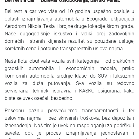
Bel rent a car – Bulevar oslobođenja, Savski Venac
Bel rent a car već više od 10 godina uspešno posluje u
oblasti iznajmljivanja automobila u Beogradu, uključujući
Aerodrom Nikola Tesla i brojne druge lokacije širom grada.
Naše dugogodišnje iskustvo i veliki broj zadovoljnih
domaćih i stranih klijenata rezultat su pouzdane usluge,
korektnih cena i potpuno transparentnih uslova najma.
Naša flota obuhvata vozila svih kategorija – od praktičnih
gradskih automobila i ekonomičnih modela, preko
komfornih automobila srednje klase, do SUV i luksuznih
vozila za duža putovanja. Sva vozila su redovno
servisirana, tehnički ispravna i KASKO osigurana, kako
biste se uvek osećali bezbedno.
Posebnu pažnju posvećujemo transparentnosti i fer
uslovima najma – bez skrivenih troškova, bez depozita i
iznenađenja. Naš tim je uvek na raspolaganju za podršku i
savete, dok je proces iznajmljivanja jednostavan i