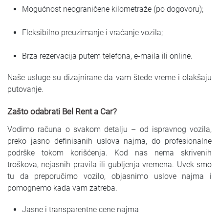
Mogućnost neograničene kilometraže (po dogovoru);
Fleksibilno preuzimanje i vraćanje vozila;
Brza rezervacija putem telefona, e-maila ili online.
Naše usluge su dizajnirane da vam štede vreme i olakšaju
putovanje.
Zašto odabrati Bel Rent a Car?
Vodimo računa o svakom detalju – od ispravnog vozila,
preko jasno definisanih uslova najma, do profesionalne
podrške tokom korišćenja. Kod nas nema skrivenih
troškova, nejasnih pravila ili gubljenja vremena. Uvek smo
tu da preporučimo vozilo, objasnimo uslove najma i
pomognemo kada vam zatreba.
Jasne i transparentne cene najma