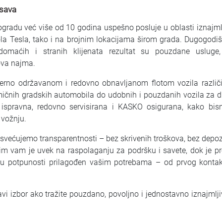
osava
ogradu već više od 10 godina uspešno posluje u oblasti iznajml
a Tesla, tako i na brojnim lokacijama širom grada. Dugogodišnj
domaćih i stranih klijenata rezultat su pouzdane usluge,
ova najma.
no održavanom i redovno obnavljanom flotom vozila različit
mičnih gradskih automobila do udobnih i pouzdanih vozila za 
i ispravna, redovno servisirana i KASKO osigurana, kako bi
 vožnju.
većujemo transparentnosti – bez skrivenih troškova, bez depozit
im vam je uvek na raspolaganju za podršku i savete, dok je pr
i u potpunosti prilagođen vašim potrebama – od prvog konta
ravi izbor ako tražite pouzdano, povoljno i jednostavno iznajml