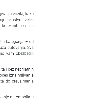
jivanja vozila, kako
e iskustvo i veliki
 korektnih cena i
ih kategorija – od
duža putovanja. Sva
smo vam obezbedili
a i bez neprijatnih
oces iznajmljivanja
kta do preuzimanja
jivanje automobila u