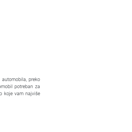
h automobila, preko
omobil potreban za
lo koje vam najviše