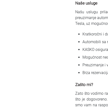
Naše usluge
Našu uslugu pril
preuzimanje automo
Tesla, uz mogućnos
Kratkoročni i 
Automobili sa
KASKO osigura
Mogućnost neog
Preuzimanje i v
Brza rezervacij
Zašto mi?
Zato što vodimo ra
što je dogovoreno.
smo vam na raspol