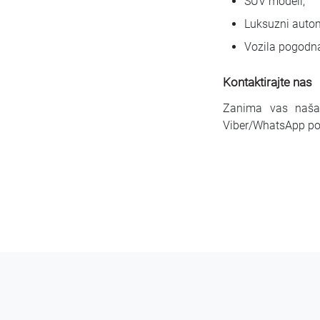
SUV modeli;
Luksuzni autom
Vozila pogodna
Kontaktirajte nas
Zanima vas naša p
Viber/WhatsApp p