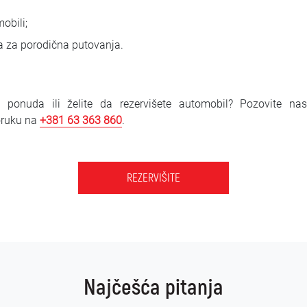
obili;
 za porodična putovanja.
onuda ili želite da rezervišete automobil? Pozovite nas 
oruku na
+381 6
3 363 860
.
REZERVIŠITE
Najčešća pitanja