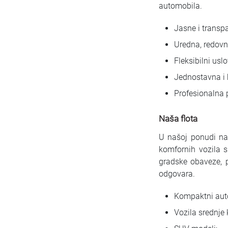
automobila.
Jasne i transp
Uredna, redovn
Fleksibilni usl
Jednostavna i 
Profesionalna 
Naša flota
U našoj ponudi nal
komfornih vozila 
gradske obaveze, p
odgovara.
Kompaktni auto
Vozila srednje 