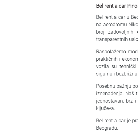
Bel rent a car Pin
Bel rent a car u Be
na aerodromu Nikol
broj zadovoljnih 
transparentnih usl
Raspolažemo moder
praktičnih i ekono
vozila su tehničk
sigurnu i bezbrižnu
Posebnu pažnju pos
iznenađenja. Naš t
jednostavan, brz 
ključeva.
Bel rent a car je p
Beogradu.