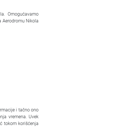
zila. Omogućavamo
na Aerodromu Nikola
rmacije i tačno ono
jenja vremena. Uvek
ć tokom korišćenja