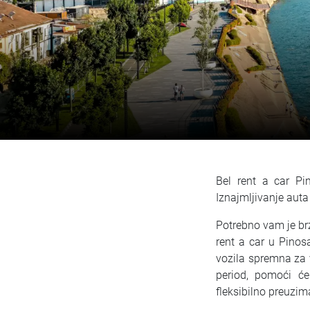
Bel rent a car P
Iznajmljivanje aut
Potrebno vam je br
rent a car u Pinos
vozila spremna za v
period, pomoći ć
fleksibilno preuzim