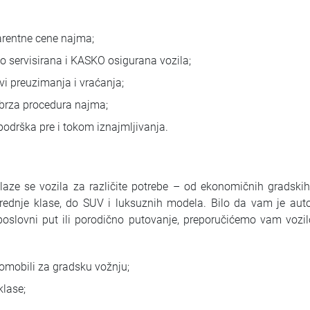
arentne cene najma;
o servisirana i KASKO osigurana vozila;
ovi preuzimanja i vraćanja;
brza procedura najma;
podrška pre i tokom iznajmljivanja.
aze se vozila za različite potrebe – od ekonomičnih gradski
srednje klase, do SUV i luksuznih modela. Bilo da vam je aut
oslovni put ili porodično putovanje, preporučićemo vam vozi
mobili za gradsku vožnju;
klase;