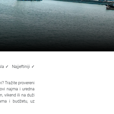
la✓ Najjeftiniji✓
? Tražite provereni
lovi najma i uredna
, vikend ili na duži
ama i budžetu, uz