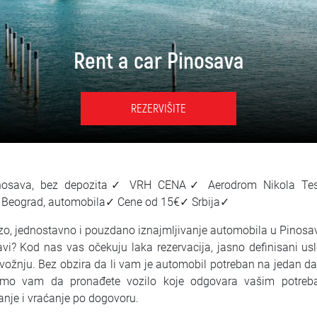
Rent a car Pinosava
REZERVIŠITE
inosava, bez depozita✓ VRH CENA✓ Aerodrom Nikola Tes
a Beograd, automobila✓ Cene od 15€✓ Srbija✓
zo, jednostavno i pouzdano iznajmljivanje automobila u Pinosavi
avi? Kod nas vas očekuju laka rezervacija, jasno definisani us
ožnju. Bez obzira da li vam je automobil potreban na jedan dan
emo vam da pronađete vozilo koje odgovara vašim potreb
anje i vraćanje po dogovoru.