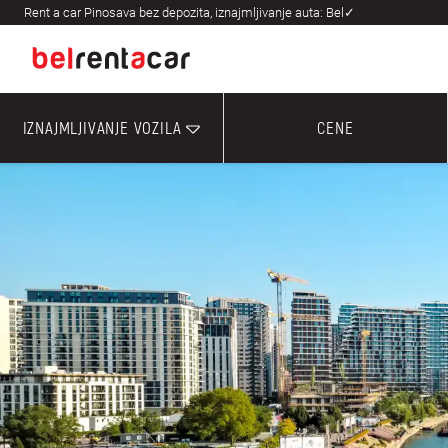
Rent a car Pinosava bez depozita, iznajmljivanje auta: Bel✓
IZNAJMLJIVANJE VOZILA
CENE