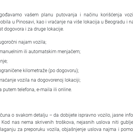
agođavamo vašem planu putovanja i načinu korišćenja vo
bila u Pinosavi, kao i vraćanje na više lokacija u Beogradu i 
t dogovora i za druge lokacije.
dugoročni najam vozila;
 manuelnim ili automatskim menjačem;
nje;
raničene kilometraže (po dogovoru);
raćanje vozila na dogovorenoj lokaciji;
a putem telefona, e-maila ili online.
čuna o svakom detalju – da dobijete ispravno vozilo, jasne info
 Kod nas nema skrivenih troškova, nejasnih uslova niti gubl
aganju za preporuku vozila, objašnjenje uslova najma i pomo