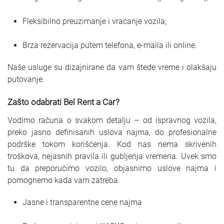
Fleksibilno preuzimanje i vraćanje vozila;
Brza rezervacija putem telefona, e-maila ili online.
Naše usluge su dizajnirane da vam štede vreme i olakšaju
putovanje.
Zašto odabrati Bel Rent a Car?
Vodimo računa o svakom detalju – od ispravnog vozila,
preko jasno definisanih uslova najma, do profesionalne
podrške tokom korišćenja. Kod nas nema skrivenih
troškova, nejasnih pravila ili gubljenja vremena. Uvek smo
tu da preporučimo vozilo, objasnimo uslove najma i
pomognemo kada vam zatreba.
Jasne i transparentne cene najma