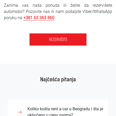
Zanima vas naša ponuda ili želite da rezervišete
automobil? Pozovite nas ili nam pošaljite Viber/WhatsApp
poruku na
+381 63 363 860
.
REZERVIŠITE
Najčešća pitanja
Koliko košta rent a car u Beogradu i šta je
uključeno u cenu najma?