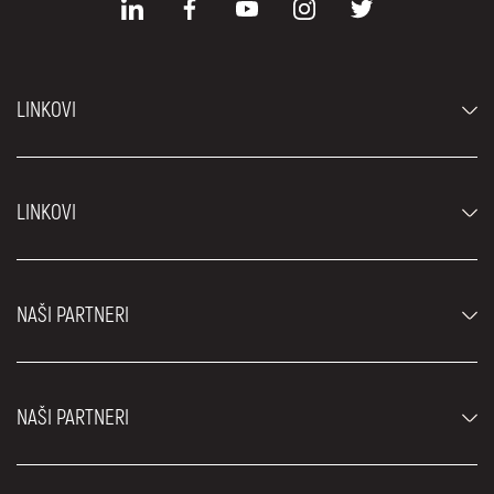
LINKOVI
Automobili
LINKOVI
Džipovi i SUV vozila
Luksuzni automobili
Najčešća pitanja
Cene
NAŠI PARTNERI
Uslovi najma
Rent a car vozila
Blog
Rent a car Beograd ZIM
O nama
NAŠI PARTNERI
Fahrschule Zürich
Lokacije
Rent a car Beograd Royal
Kontakt