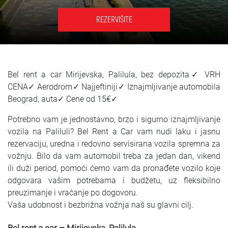
SRPSKI
REZERVIŠITE
СРПСКИ
ENGLISH
Bel rent a car Mirijevska, Palilula, bez depozita✓ VRH
CENA✓ Aerodrom✓ Najjeftiniji✓ Iznajmljivanje automobila
Beograd, auta✓ Cene od 15€✓
Potrebno vam je jednostavno, brzo i sigurno iznajmljivanje
vozila na Paliluli? Bel Rent a Car vam nudi laku i jasnu
rezervaciju, uredna i redovno servisirana vozila spremna za
vožnju. Bilo da vam automobil treba za jedan dan, vikend
ili duži period, pomoći ćemo vam da pronađete vozilo koje
odgovara vašim potrebama i budžetu, uz fleksibilno
preuzimanje i vraćanje po dogovoru.
Vaša udobnost i bezbrižna vožnja naš su glavni cilj.