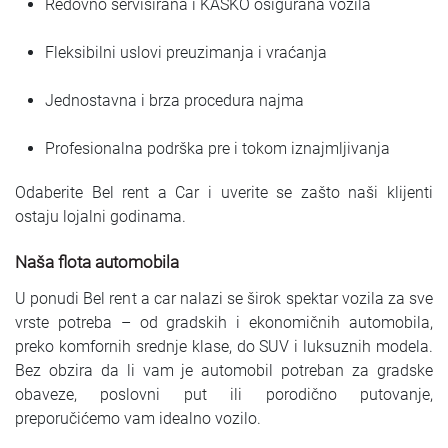
Redovno servisirana i KASKO osigurana vozila
Fleksibilni uslovi preuzimanja i vraćanja
Jednostavna i brza procedura najma
Profesionalna podrška pre i tokom iznajmljivanja
Odaberite Bel rent a Car i uverite se zašto naši klijenti
ostaju lojalni godinama.
Naša flota automobila
U ponudi Bel rent a car nalazi se širok spektar vozila za sve
vrste potreba – od gradskih i ekonomičnih automobila,
preko komfornih srednje klase, do SUV i luksuznih modela.
Bez obzira da li vam je automobil potreban za gradske
obaveze, poslovni put ili porodično putovanje,
preporučićemo vam idealno vozilo.