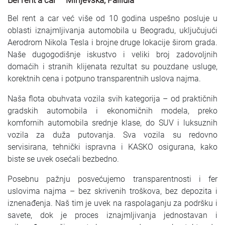
Bel rent a car – Mirijevska, Palilula
Bel rent a car već više od 10 godina uspešno posluje u
oblasti iznajmljivanja automobila u Beogradu, uključujući
Aerodrom Nikola Tesla i brojne druge lokacije širom grada.
Naše dugogodišnje iskustvo i veliki broj zadovoljnih
domaćih i stranih klijenata rezultat su pouzdane usluge,
korektnih cena i potpuno transparentnih uslova najma.
Naša flota obuhvata vozila svih kategorija – od praktičnih
gradskih automobila i ekonomičnih modela, preko
komfornih automobila srednje klase, do SUV i luksuznih
vozila za duža putovanja. Sva vozila su redovno
servisirana, tehnički ispravna i KASKO osigurana, kako
biste se uvek osećali bezbedno.
Posebnu pažnju posvećujemo transparentnosti i fer
uslovima najma – bez skrivenih troškova, bez depozita i
iznenađenja. Naš tim je uvek na raspolaganju za podršku i
savete, dok je proces iznajmljivanja jednostavan i