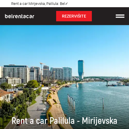
Rent a car Mirijevska, Palilula: Bel✓
Najčešća pitanja
REZERVIŠITE
Iznajmljivanje vozila
Cene
Uslovi najma
O nama
Najčešća pitanja
Blog
Kontakt
Rent a car Palilula - Mirijevska