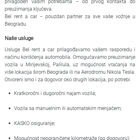
prilagođen vašim potrebama – od prvog kontakta do
preuzimanja ključeva.
Bel rent a car – pouzdan partner za sve vaše vožnje u
Beogradu.
Naše usluge
Usluge Bel rent a car prilagođavamo vašem rasporedu i
načinu korišćenja automobila. Omogućavamo preuzimanje
vozila u Mirijevskoj, Palilula, uz mogućnost vraćanja na
više lokacija širom Beograda ili na Aerodromu Nikola Tesla.
Otvoreni smo i za dogovor oko drugih lokacija, po potrebi.
Kratkoročni i dugoročni najam vozila;
Vozila sa manuelnim ili automatskim menjačem;
KASKO osiguranje;
Mogućnost neograničene kilometraže (po dogovoru);