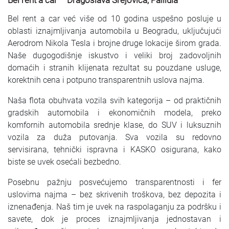
Bel rent a car – Dragoslava Srejovića, Palilula
Bel rent a car već više od 10 godina uspešno posluje u
oblasti iznajmljivanja automobila u Beogradu, uključujući
Aerodrom Nikola Tesla i brojne druge lokacije širom grada.
Naše dugogodišnje iskustvo i veliki broj zadovoljnih
domaćih i stranih klijenata rezultat su pouzdane usluge,
korektnih cena i potpuno transparentnih uslova najma.
Naša flota obuhvata vozila svih kategorija – od praktičnih
gradskih automobila i ekonomičnih modela, preko
komfornih automobila srednje klase, do SUV i luksuznih
vozila za duža putovanja. Sva vozila su redovno
servisirana, tehnički ispravna i KASKO osigurana, kako
biste se uvek osećali bezbedno.
Posebnu pažnju posvećujemo transparentnosti i fer
uslovima najma – bez skrivenih troškova, bez depozita i
iznenađenja. Naš tim je uvek na raspolaganju za podršku i
savete, dok je proces iznajmljivanja jednostavan i