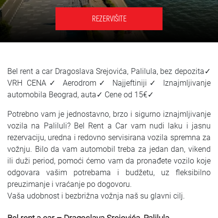
SRPSKI
REZERVIŠITE
СРПСКИ
ENGLISH
Bel rent a car Dragoslava Srejovića, Palilula, bez depozita✓
VRH CENA✓ Aerodrom✓ Najjeftiniji✓ Iznajmljivanje
automobila Beograd, auta✓ Cene od 15€✓
Potrebno vam je jednostavno, brzo i sigurno iznajmljivanje
vozila na Paliluli? Bel Rent a Car vam nudi laku i jasnu
rezervaciju, uredna i redovno servisirana vozila spremna za
vožnju. Bilo da vam automobil treba za jedan dan, vikend
ili duži period, pomoći ćemo vam da pronađete vozilo koje
odgovara vašim potrebama i budžetu, uz fleksibilno
preuzimanje i vraćanje po dogovoru.
Vaša udobnost i bezbrižna vožnja naš su glavni cilj.