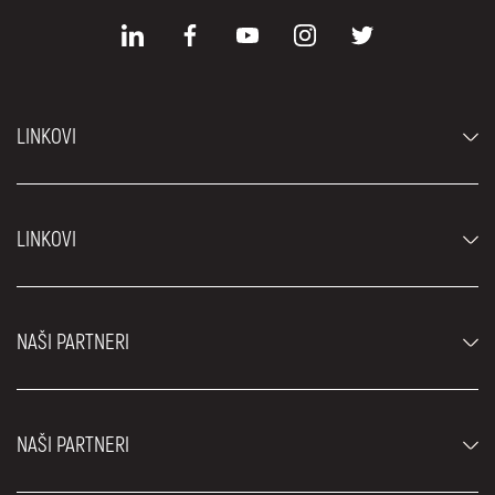
LINKOVI
Automobili
LINKOVI
Džipovi i SUV vozila
Luksuzni automobili
Najčešća pitanja
Cene
NAŠI PARTNERI
Uslovi najma
Rent a car vozila
Blog
Rent a car Beograd ZIM
O nama
NAŠI PARTNERI
Fahrschule Zürich
Lokacije