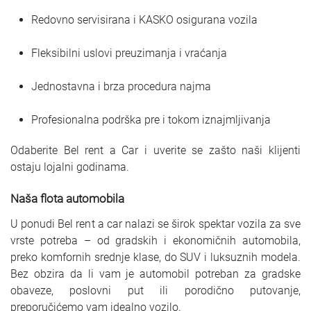
Redovno servisirana i KASKO osigurana vozila
Fleksibilni uslovi preuzimanja i vraćanja
Jednostavna i brza procedura najma
Profesionalna podrška pre i tokom iznajmljivanja
Odaberite Bel rent a Car i uverite se zašto naši klijenti
ostaju lojalni godinama.
Naša flota automobila
U ponudi Bel rent a car nalazi se širok spektar vozila za sve
vrste potreba – od gradskih i ekonomičnih automobila,
preko komfornih srednje klase, do SUV i luksuznih modela.
Bez obzira da li vam je automobil potreban za gradske
obaveze, poslovni put ili porodično putovanje,
preporučićemo vam idealno vozilo.