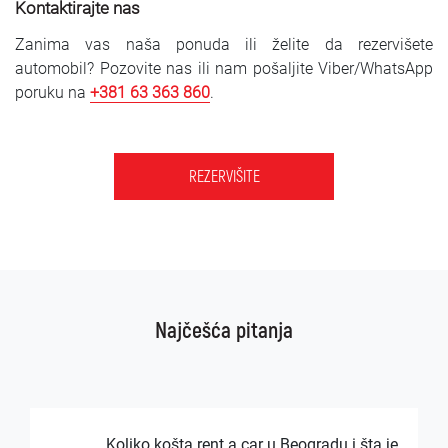
Kontaktirajte nas
Zanima vas naša ponuda ili želite da rezervišete
automobil? Pozovite nas ili nam pošaljite Viber/WhatsApp
poruku na
+381 63 363 860
.
REZERVIŠITE
Najčešća pitanja
Koliko košta rent a car u Beogradu i šta je