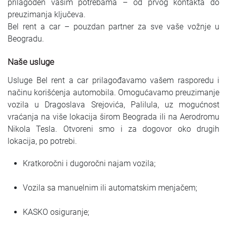
prilagođen vašim potrebama – od prvog kontakta do
preuzimanja ključeva.
Bel rent a car – pouzdan partner za sve vaše vožnje u
Beogradu.
Naše usluge
Usluge Bel rent a car prilagođavamo vašem rasporedu i
načinu korišćenja automobila. Omogućavamo preuzimanje
vozila u Dragoslava Srejovića, Palilula, uz mogućnost
vraćanja na više lokacija širom Beograda ili na Aerodromu
Nikola Tesla. Otvoreni smo i za dogovor oko drugih
lokacija, po potrebi.
Kratkoročni i dugoročni najam vozila;
Vozila sa manuelnim ili automatskim menjačem;
KASKO osiguranje;