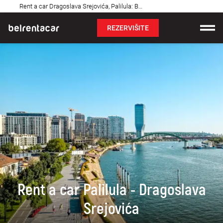
Najčešća
Rent a car Dragoslava Srejovića, Palilula: Bel✓
pitanja
REZERVIŠITE
Iznajmljivanje vozila
Cene
Uslovi najma
O nama
Najčešća pitanja
Blog
Rent a car Palilula - Dragoslava
Kontakt
Srejovića