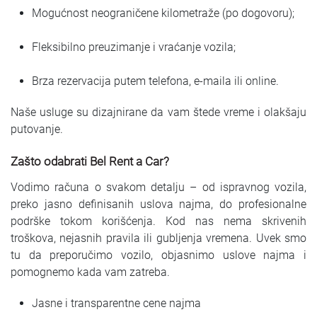
Mogućnost neograničene kilometraže (po dogovoru);
Fleksibilno preuzimanje i vraćanje vozila;
Brza rezervacija putem telefona, e-maila ili online.
Naše usluge su dizajnirane da vam štede vreme i olakšaju
putovanje.
Zašto odabrati Bel Rent a Car?
Vodimo računa o svakom detalju – od ispravnog vozila,
preko jasno definisanih uslova najma, do profesionalne
podrške tokom korišćenja. Kod nas nema skrivenih
troškova, nejasnih pravila ili gubljenja vremena. Uvek smo
tu da preporučimo vozilo, objasnimo uslove najma i
pomognemo kada vam zatreba.
Jasne i transparentne cene najma