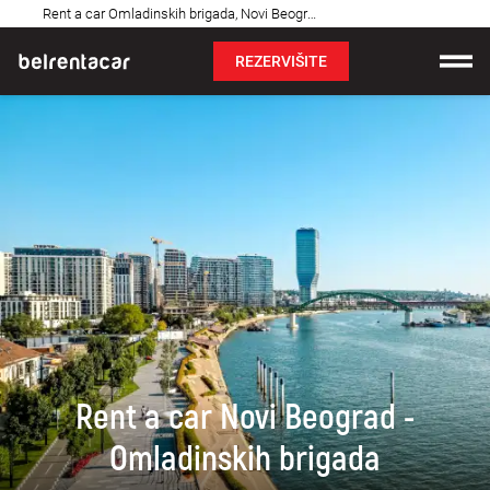
Najčešća
Rent a car Omladinskih brigada, Novi Beograd: Bel✓
pitanja
REZERVIŠITE
Iznajmljivanje vozila
Cene
Uslovi najma
O nama
Najčešća pitanja
Blog
Rent a car Novi Beograd -
Kontakt
Omladinskih brigada