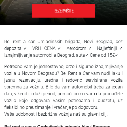
SRPSKI
REZERVIŠITE
СРПСКИ
ENGLISH
Bel rent a car Omladinskih brigada, Novi Beograd, bez
depozita✓ VRH CENA✓ Aerodrom✓ Najjeftiniji✓
Iznajmljivanje automobila Beograd, auta✓ Cene od 15€✓
Potrebno vam je jednostavno, brzo i sigurno iznajmljivanje
vozila u Novom Beogradu? Bel Rent a Car vam nudi laku i
jasnu rezervaciju, uredna i redovno servisirana vozila
spremna za vožnju. Bilo da vam automobil treba za jedan
dan, vikend ili duži period, pomoći ćemo vam da pronađete
vozilo koje odgovara vašim potrebama i budžetu, uz
fleksibilno preuzimanje i vraćanje po dogovoru.
Vaša udobnost i bezbrižna vožnja naš su glavni cilj.