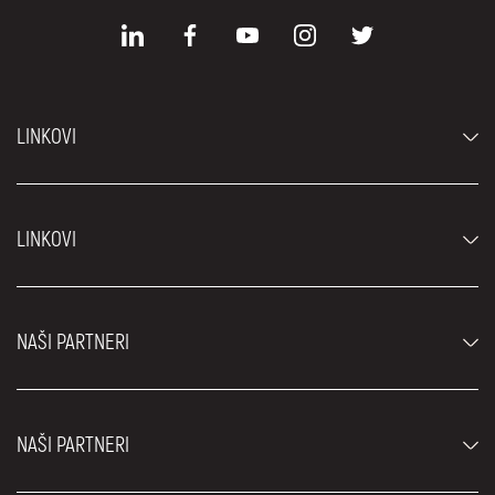
LINKOVI
Automobili
LINKOVI
Džipovi i SUV vozila
Luksuzni automobili
Najčešća pitanja
Cene
NAŠI PARTNERI
Uslovi najma
Rent a car vozila
Blog
Rent a car Beograd ZIM
O nama
NAŠI PARTNERI
Fahrschule Zürich
Lokacije