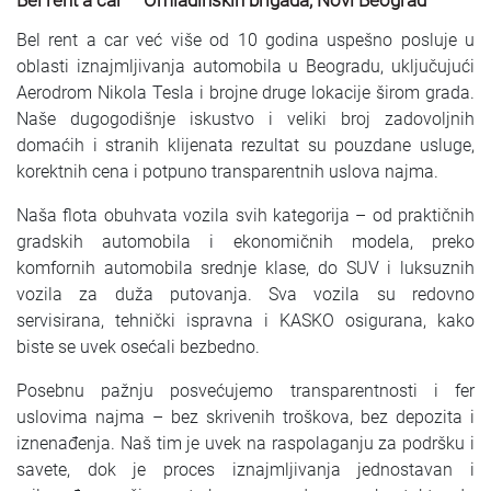
Bel rent a car – Omladinskih brigada, Novi Beograd
Bel rent a car već više od 10 godina uspešno posluje u
oblasti iznajmljivanja automobila u Beogradu, uključujući
Aerodrom Nikola Tesla i brojne druge lokacije širom grada.
Naše dugogodišnje iskustvo i veliki broj zadovoljnih
domaćih i stranih klijenata rezultat su pouzdane usluge,
korektnih cena i potpuno transparentnih uslova najma.
Naša flota obuhvata vozila svih kategorija – od praktičnih
gradskih automobila i ekonomičnih modela, preko
komfornih automobila srednje klase, do SUV i luksuznih
vozila za duža putovanja. Sva vozila su redovno
servisirana, tehnički ispravna i KASKO osigurana, kako
biste se uvek osećali bezbedno.
Posebnu pažnju posvećujemo transparentnosti i fer
uslovima najma – bez skrivenih troškova, bez depozita i
iznenađenja. Naš tim je uvek na raspolaganju za podršku i
savete, dok je proces iznajmljivanja jednostavan i