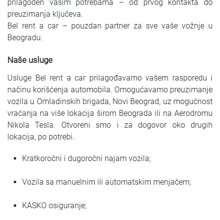
prilagođen vašim potrebama – od prvog kontakta do
preuzimanja ključeva.
Bel rent a car – pouzdan partner za sve vaše vožnje u
Beogradu.
Naše usluge
Usluge Bel rent a car prilagođavamo vašem rasporedu i
načinu korišćenja automobila. Omogućavamo preuzimanje
vozila u Omladinskih brigada, Novi Beograd, uz mogućnost
vraćanja na više lokacija širom Beograda ili na Aerodromu
Nikola Tesla. Otvoreni smo i za dogovor oko drugih
lokacija, po potrebi.
Kratkoročni i dugoročni najam vozila;
Vozila sa manuelnim ili automatskim menjačem;
KASKO osiguranje;