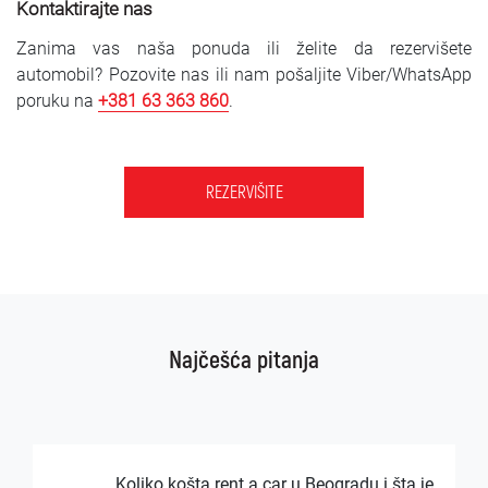
Kontaktirajte nas
Zanima vas naša ponuda ili želite da rezervišete
automobil? Pozovite nas ili nam pošaljite Viber/WhatsApp
poruku na
+381 63 363 860
.
REZERVIŠITE
Najčešća pitanja
Koliko košta rent a car u Beogradu i šta je