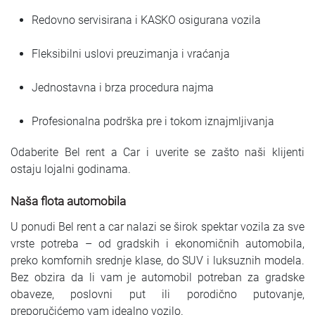
Redovno servisirana i KASKO osigurana vozila
Fleksibilni uslovi preuzimanja i vraćanja
Jednostavna i brza procedura najma
Profesionalna podrška pre i tokom iznajmljivanja
Odaberite Bel rent a Car i uverite se zašto naši klijenti
ostaju lojalni godinama.
Naša flota automobila
U ponudi Bel rent a car nalazi se širok spektar vozila za sve
vrste potreba – od gradskih i ekonomičnih automobila,
preko komfornih srednje klase, do SUV i luksuznih modela.
Bez obzira da li vam je automobil potreban za gradske
obaveze, poslovni put ili porodično putovanje,
preporučićemo vam idealno vozilo.