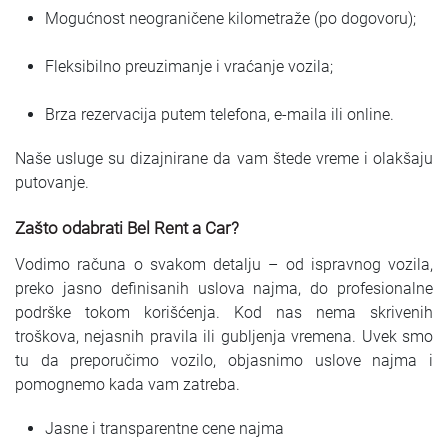
Mogućnost neograničene kilometraže (po dogovoru);
Fleksibilno preuzimanje i vraćanje vozila;
Brza rezervacija putem telefona, e-maila ili online.
Naše usluge su dizajnirane da vam štede vreme i olakšaju
putovanje.
Zašto odabrati Bel Rent a Car?
Vodimo računa o svakom detalju – od ispravnog vozila,
preko jasno definisanih uslova najma, do profesionalne
podrške tokom korišćenja. Kod nas nema skrivenih
troškova, nejasnih pravila ili gubljenja vremena. Uvek smo
tu da preporučimo vozilo, objasnimo uslove najma i
pomognemo kada vam zatreba.
Jasne i transparentne cene najma