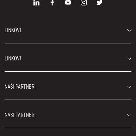
LINKOVI
Automobili
LINKOVI
Džipovi i SUV vozila
Luksuzni automobili
Najčešća pitanja
Cene
NAŠI PARTNERI
Uslovi najma
Rent a car vozila
Blog
Rent a car Beograd ZIM
O nama
NAŠI PARTNERI
Fahrschule Zürich
Lokacije
Rent a car Beograd Royal
Kontakt