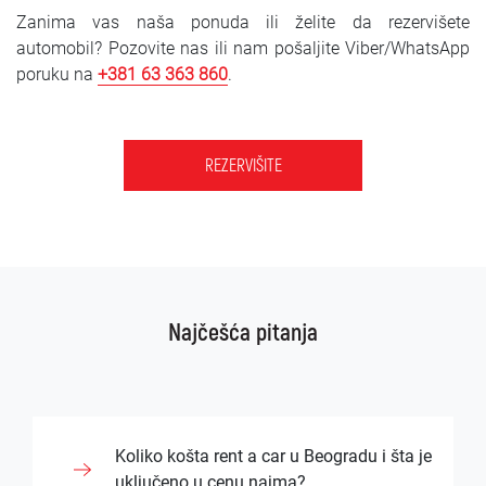
Zanima vas naša ponuda ili želite da rezervišete
automobil? Pozovite nas ili nam pošaljite Viber/WhatsApp
poruku na
+381 63 363 860
.
REZERVIŠITE
Najčešća pitanja
Koliko košta rent a car u Beogradu i šta je
uključeno u cenu najma?