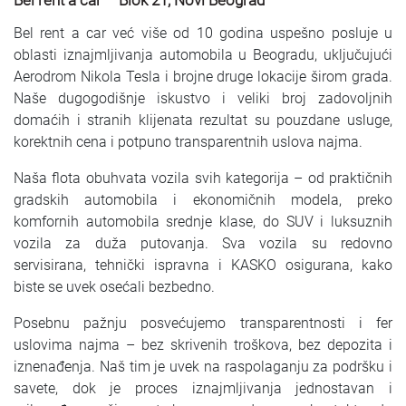
Bel rent a car – Blok 21, Novi Beograd
Bel rent a car već više od 10 godina uspešno posluje u
oblasti iznajmljivanja automobila u Beogradu, uključujući
Aerodrom Nikola Tesla i brojne druge lokacije širom grada.
Naše dugogodišnje iskustvo i veliki broj zadovoljnih
domaćih i stranih klijenata rezultat su pouzdane usluge,
korektnih cena i potpuno transparentnih uslova najma.
Naša flota obuhvata vozila svih kategorija – od praktičnih
gradskih automobila i ekonomičnih modela, preko
komfornih automobila srednje klase, do SUV i luksuznih
vozila za duža putovanja. Sva vozila su redovno
servisirana, tehnički ispravna i KASKO osigurana, kako
biste se uvek osećali bezbedno.
Posebnu pažnju posvećujemo transparentnosti i fer
uslovima najma – bez skrivenih troškova, bez depozita i
iznenađenja. Naš tim je uvek na raspolaganju za podršku i
savete, dok je proces iznajmljivanja jednostavan i