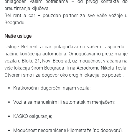
prilagođen vašim potrebama – od prvog kontakta do
preuzimanja ključeva.
Bel rent a car – pouzdan partner za sve vaše vožnje u
Beogradu.
Naše usluge
Usluge Bel rent a car prilagođavamo vašem rasporedu i
načinu korišćenja automobila. Omogućavamo preuzimanje
vozila u Bloku 21, Novi Beograd, uz mogućnost vraćanja na
više lokacija širom Beograda ili na Aerodromu Nikola Tesla.
Otvoreni smo i za dogovor oko drugih lokacija, po potrebi.
Kratkoročni i dugoročni najam vozila;
Vozila sa manuelnim ili automatskim menjačem;
KASKO osiguranje;
Mogućnost neograničene kilometraže (po dogovoru);