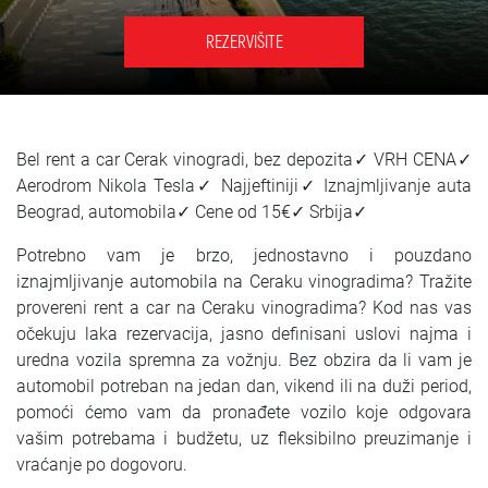
SRPSKI
REZERVIŠITE
СРПСКИ
ENGLISH
Bel rent a car Cerak vinogradi, bez depozita✓ VRH CENA✓
Aerodrom Nikola Tesla✓ Najjeftiniji✓ Iznajmljivanje auta
Beograd, automobila✓ Cene od 15€✓ Srbija✓
Potrebno vam je brzo, jednostavno i pouzdano
iznajmljivanje automobila na Ceraku vinogradima? Tražite
provereni rent a car na Ceraku vinogradima? Kod nas vas
očekuju laka rezervacija, jasno definisani uslovi najma i
uredna vozila spremna za vožnju. Bez obzira da li vam je
automobil potreban na jedan dan, vikend ili na duži period,
pomoći ćemo vam da pronađete vozilo koje odgovara
vašim potrebama i budžetu, uz fleksibilno preuzimanje i
vraćanje po dogovoru.