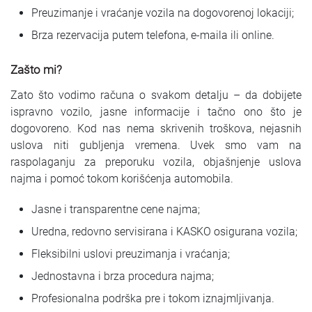
Preuzimanje i vraćanje vozila na dogovorenoj lokaciji;
Brza rezervacija putem telefona, e-maila ili online.
Zašto mi?
Zato što vodimo računa o svakom detalju – da dobijete
ispravno vozilo, jasne informacije i tačno ono što je
dogovoreno. Kod nas nema skrivenih troškova, nejasnih
uslova niti gubljenja vremena. Uvek smo vam na
raspolaganju za preporuku vozila, objašnjenje uslova
najma i pomoć tokom korišćenja automobila.
Jasne i transparentne cene najma;
Uredna, redovno servisirana i KASKO osigurana vozila;
Fleksibilni uslovi preuzimanja i vraćanja;
Jednostavna i brza procedura najma;
Profesionalna podrška pre i tokom iznajmljivanja.