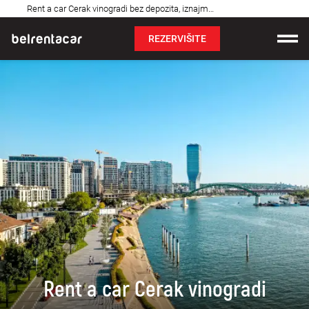
Najčešća
Rent a car Cerak vinogradi bez depozita, iznajmljivanje auta: Bel✓
pitanja
REZERVIŠITE
Iznajmljivanje vozila
Cene
Uslovi najma
O nama
Najčešća pitanja
Blog
Kontakt
Rent a car Cerak vinogradi