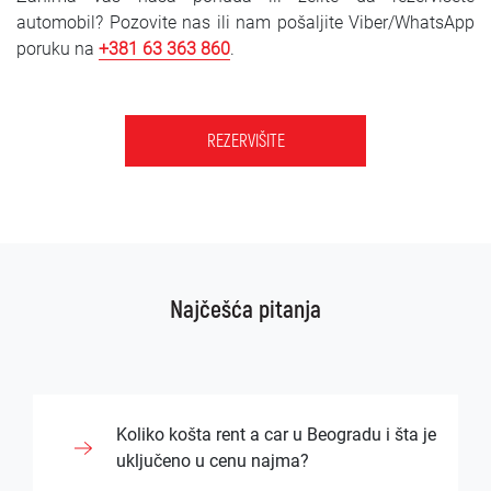
automobil? Pozovite nas ili nam pošaljite Viber/WhatsApp
poruku na
+381 6
3 363 860
.
REZERVIŠITE
Najčešća pitanja
Koliko košta rent a car u Beogradu i šta je
uključeno u cenu najma?