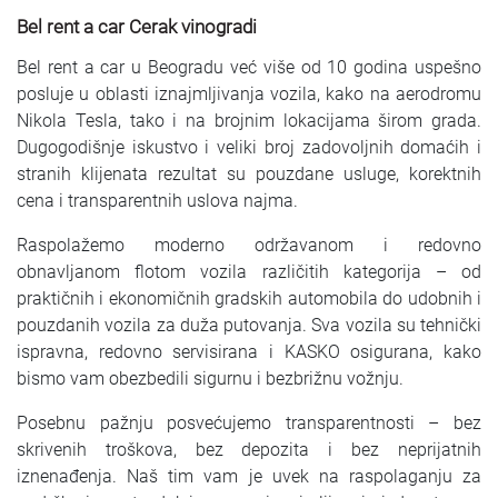
Bel rent a car Cerak vinogradi
Bel rent a car u Beogradu već više od 10 godina uspešno
posluje u oblasti iznajmljivanja vozila, kako na aerodromu
Nikola Tesla, tako i na brojnim lokacijama širom grada.
Dugogodišnje iskustvo i veliki broj zadovoljnih domaćih i
stranih klijenata rezultat su pouzdane usluge, korektnih
cena i transparentnih uslova najma.
Raspolažemo moderno održavanom i redovno
obnavljanom flotom vozila različitih kategorija – od
praktičnih i ekonomičnih gradskih automobila do udobnih i
pouzdanih vozila za duža putovanja. Sva vozila su tehnički
ispravna, redovno servisirana i KASKO osigurana, kako
bismo vam obezbedili sigurnu i bezbrižnu vožnju.
Posebnu pažnju posvećujemo transparentnosti – bez
skrivenih troškova, bez depozita i bez neprijatnih
iznenađenja. Naš tim vam je uvek na raspolaganju za