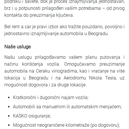
podršku i savete, dok je proces iznajmljivanja jednostavan,
brz i u potpunosti prilagođen vašim potrebama – od prvog
kontakta do preuzimanja ključeva.
Bel rent a car je pravi izbor ako tražite pouzdano, povoljno i
jednostavno iznajmljivanje automobila u Beogradu.
Naše usluge
Našu uslugu prilagođavamo vašem planu putovanja i
načinu korišćenja vozila. Omogućavamo preuzimanje
automobila na Ceraku vinogradima, kao i vraćanje na više
lokacija u Beogradu i na Aerodromu Nikola Tesla, uz
mogućnost dogovora i za druge lokacije.
Kratkoročni i dugoročni najam vozila;
Automobili sa manuelnim ili automatskim menjačem;
KASKO osiguranje;
Mogućnost neograničene kilometraže (po dogovoru);