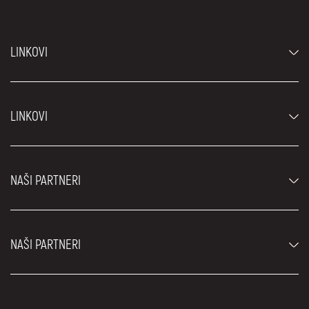
LINKOVI
Automobili
LINKOVI
Džipovi i SUV vozila
Luksuzni automobili
Najčešća pitanja
Cene
NAŠI PARTNERI
Uslovi najma
Rent a car vozila
Blog
Rent a car Beograd ZIM
O nama
NAŠI PARTNERI
Fahrschule Zürich
Lokacije
Rent a car Beograd Royal
Kontakt
Rent a car Beograd Atos
Car rental Beograd