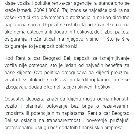
klase vozila i politike rent-a-car agencije, a standardno se
SRPSKI
kreće između 200€ i 800€. Taj iznos se najčešće blokira na
vašoj kartici kao privremena autorizacija, a ne kao direktno
СРПСКИ
naplaćena suma. Depozit se oslobađa po završetku najma
ako nema oštećenja ili dodatnih troškova, dok izbor paketa
ENGLISH
osiguranja može uticati na njegovu visinu — što je šire
osiguranje, to je depozit obično niži.
Kod Rent a car Beograd Bel, depozit za iznajmljivanje
vozila nije potreban, što je jedan od najvećih benefita za
naše klijente. Ova politika omogućava da klijenti preuzmu
vozilo bez blokade sredstava na kreditnoj kartici, čime se
izbegavaju dodatne komplikacije i skriveni troškovi.
Odsustvo depozita znači da klijenti mogu odmah koristiti
vozilo i planirati putovanje bez brige o rezervisanim
iznosima ili potencijalnim naplatama. Rent a car Beograd
Bel se oslanja na transparentnost i poverenje, pružajući
profesionalnu uslugu bez dodatnih finansijskih prepreka.