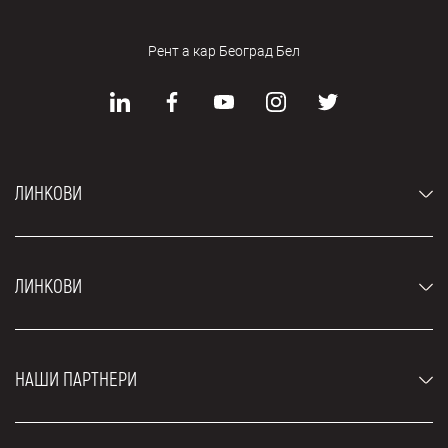
Рент а кар Београд Бел
ЛИНКОВИ
Аутомобили
ЛИНКОВИ
Џипови и СУВ возила
Луксузни аутомобили
Најчешћа питања
Цене
НАШИ ПАРТНЕРИ
Услови најма
Рент а кар возила
Блог