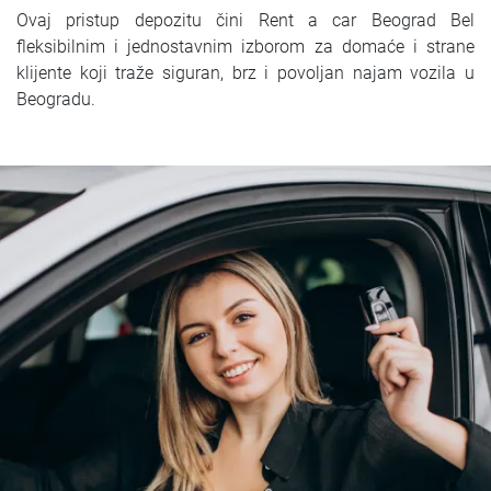
Ovaj pristup depozitu čini Rent a car Beograd Bel
fleksibilnim i jednostavnim izborom za domaće i strane
klijente koji traže siguran, brz i povoljan najam vozila u
Beogradu.