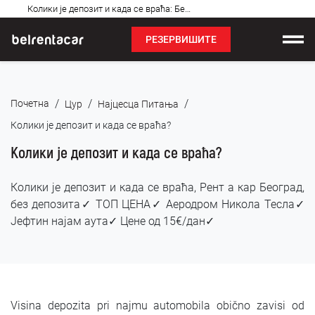
Најчешћа
Колики је депозит и када се враћа: Бел✓
питања
РЕЗЕРВИШИТЕ
Изнајмљивање возила
/
/
/
Почетна
Цyр
Најцесца Питања
Цене
Колики је депозит и када се враћа?
Услови најма
Колики је депозит и када се враћа?
О нама
Колики је депозит и када се враћа, Рент а кар Београд,
без депозита✓ ТОП ЦЕНА✓ Аеродром Никола Тесла✓
Најчешћа питања
Јефтин најам аута✓ Цене од 15€/дан✓
Блог
Контакт
Visina depozita pri najmu automobila obično zavisi od