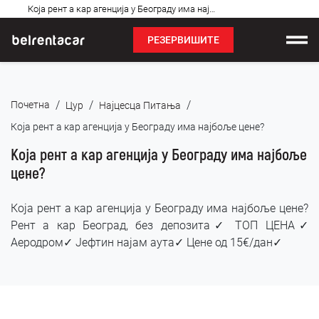
Најчешћа
Која рент а кар агенција у Београду има најбоље цене: Бел✓
питања
РЕЗЕРВИШИТЕ
Изнајмљивање возила
/
/
/
Почетна
Цyр
Најцесца Питања
Цене
Која рент а кар агенција у Београду има најбоље цене?
Услови најма
Која рент а кар агенција у Београду има најбоље
цене?
О нама
Која рент а кар агенција у Београду има најбоље цене?
Најчешћа питања
Рент а кар Београд, без депозита✓ ТОП ЦЕНА✓
Аеродром✓ Јефтин најам аута✓ Цене од 15€/дан✓
Блог
Контакт