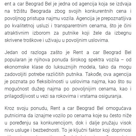
SRPSKI
ent a car Beograd Bel je jedna od agencija koja se izdvaja
na tržištu Beograda zbog svojih konkurentnih cena i
povoljnog pristupa najmu vozila. Agencija je prepoznatljiva
СРПСКИ
po kvalitetnoj usluzi i transparentnim cenama, što je čini
atraktivnim izborom za putnike koji žele da izbegnu
ENGLISH
skrivene troškove i uživaju u povoljnim uslovima.
Jedan od razloga zašto je Rent a car Beograd Bel
popularan je njihova ponuda širokog spektra vozila – od
ekonomske klase do luksuznijih modela, tako da mogu
zadovoljiti potrebe različitih putnika. Takođe, ova agencija
je poznata po fleksibilnosti u uslovima najma, kao što su
mogućnost dužeg najma po povoljnijim cenama, kao i
prilagodljivost u vezi sa rokovima i vrstama osiguranja.
Kroz svoju ponudu, Rent a car Beograd Bel omogućava
putnicima da iznajme vozilo po cenama koje su često niže
u poređenju sa konkurencijom, dok i dalje pružaju visok
nivo usluge i bezbednosti. To je ključni faktor koji doprinosi