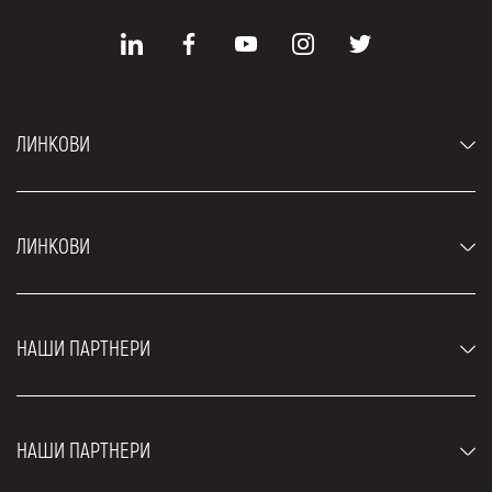
ЛИНКОВИ
Аутомобили
ЛИНКОВИ
Џипови и СУВ возила
Луксузни аутомобили
Најчешћа питања
Цене
НАШИ ПАРТНЕРИ
Услови најма
Рент а кар возила
Блог
Рент а кар Београд ЗИМ
О нама
НАШИ ПАРТНЕРИ
Фахрсцхуле Zürich
Локације