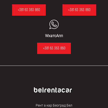
+381 63 363 860
+381 63 363 860
WхатсАпп
+381 63 363 860
Рент а кар Београд Бел