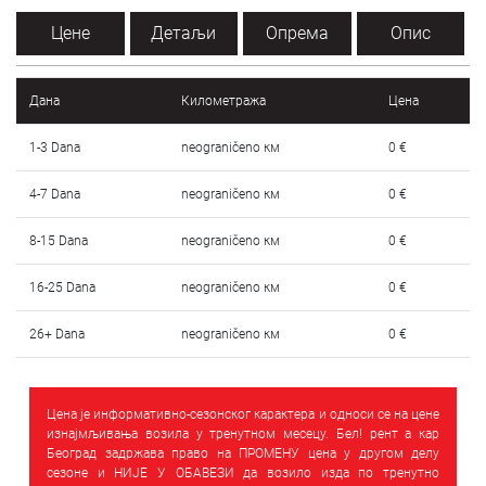
SRPSKI
Цене
Детаљи
Опрема
Опис
СРПСКИ
Дана
Километража
Цена
ENGLISH
1-3 Dana
neograničeno км
0 €
4-7 Dana
neograničeno км
0 €
8-15 Dana
neograničeno км
0 €
16-25 Dana
neograničeno км
0 €
26+ Dana
neograničeno км
0 €
Цена је информативно-сезонског карактера и односи се на цене
изнајмљивања возила у тренутном месецу. Бел! рент а кар
Београд задржава право на ПРОМЕНУ цена у другом делу
сезоне и НИЈЕ У ОБАВЕЗИ да возило изда по тренутно