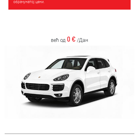
обрачунатој цени.
0 €
већ од
/Дан