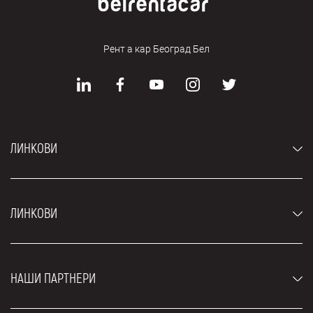
Рент а кар Београд Бел
ЛИНКОВИ
Аутомобили
ЛИНКОВИ
Џипови и СУВ возила
Луксузни аутомобили
Најчешћа питања
Цене
НАШИ ПАРТНЕРИ
Услови најма
Рент а кар возила
Блог