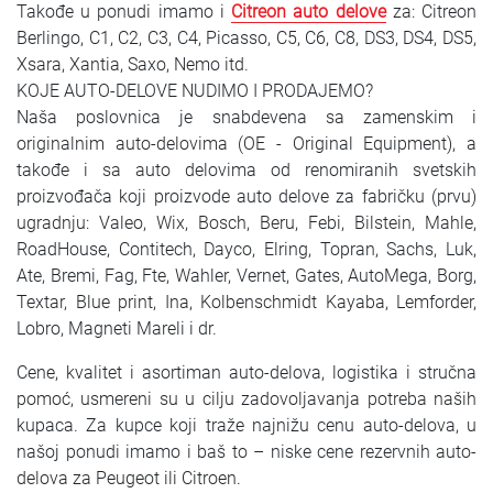
Takođe u ponudi imamo i
Citreon auto delove
za: Citreon
Berlingo, C1, C2, C3, C4, Picasso, C5, C6, C8, DS3, DS4, DS5,
Xsara, Xantia, Saxo, Nemo itd.
KOJE AUTO-DELOVE NUDIMO I PRODAJEMO?
Naša poslovnica je snabdevena sa zamenskim i
originalnim auto-delovima (OE - Original Equipment), a
takođe i sa auto delovima od renomiranih svetskih
proizvođača koji proizvode auto delove za fabričku (prvu)
ugradnju: Valeo, Wix, Bosch, Beru, Febi, Bilstein, Mahle,
RoadHouse, Contitech, Dayco, Elring, Topran, Sachs, Luk,
Ate, Bremi, Fag, Fte, Wahler, Vernet, Gates, AutoMega, Borg,
Textar, Blue print, Ina, Kolbenschmidt Kayaba, Lemforder,
Lobro, Magneti Mareli i dr.
Cene, kvalitet i asortiman auto-delova, logistika i stručna
pomoć, usmereni su u cilju zadovoljavanja potreba naših
kupaca. Za kupce koji traže najnižu cenu auto-delova, u
našoj ponudi imamo i baš to – niske cene rezervnih auto-
delova za Peugeot ili Citroen.