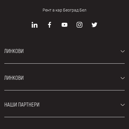
Рент а кар Београд Бел
ЛИНКОВИ
Аутомобили
ЛИНКОВИ
Џипови и СУВ возила
Луксузни аутомобили
Најчешћа питања
Цене
НАШИ ПАРТНЕРИ
Услови најма
Рент а кар возила
Блог
Рент а кар Београд ЗИМ
О нама