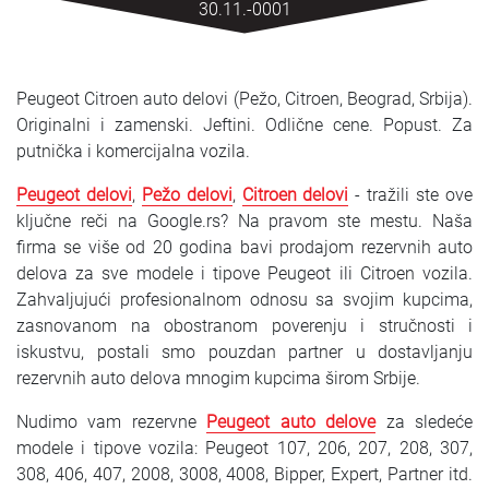
30.11.-0001
SRPSKI
СРПСКИ
Peugeot Citroen auto delovi (Pežo, Citroen, Beograd, Srbija).
ENGLISH
Originalni i zamenski. Jeftini. Odlične cene. Popust. Za
putnička i komercijalna vozila.
Peugeot delovi
,
Pežo delovi
,
Citroen delovi
- tražili ste ove
ključne reči na Google.rs? Na pravom ste mestu. Naša
firma se više od 20 godina bavi prodajom rezervnih auto
delova za sve modele i tipove Peugeot ili Citroen vozila.
Zahvaljujući profesionalnom odnosu sa svojim kupcima,
zasnovanom na obostranom poverenju i stručnosti i
iskustvu, postali smo pouzdan partner u dostavljanju
rezervnih auto delova mnogim kupcima širom Srbije.
Nudimo vam rezervne
Peugeot auto delove
za sledeće
modele i tipove vozila: Peugeot 107, 206, 207, 208, 307,
308, 406, 407, 2008, 3008, 4008, Bipper, Expert, Partner itd.