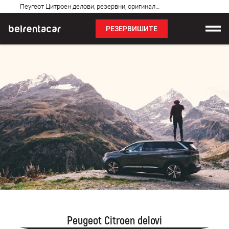
Најчешћа
Пеугеот Цитроен делови, резервни, оригинални, заменски, јефтини
питања
РЕЗЕРВИШИТЕ
Изнајмљивање возила
Цене
Услови најма
О нама
Најчешћа питања
Блог
Контакт
Peugeot Citroen delovi