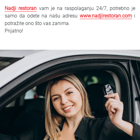
Nadji restoran
vam je na raspolaganju 24/7, potrebno je
samo da odete na našu adresu
www.nadjirestoran.com
i
potražite ono što vas zanima.
Prijatno!