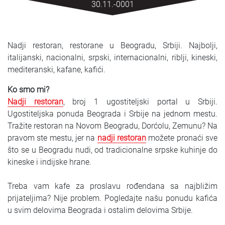
30.11.-0001
SRPSKI
СРПСКИ
Nadji restoran, restorane u Beogradu, Srbiji. Najbolji,
ENGLISH
italijanski, nacionalni, srpski, internacionalni, riblji, kineski,
mediteranski, kafane, kafići.
Ko smo mi?
Nadji restoran
, broj 1 ugostiteljski portal u Srbiji.
Ugostiteljska ponuda Beograda i Srbije na jednom mestu.
Tražite restoran na Novom Beogradu, Dorćolu, Zemunu? Na
pravom ste mestu, jer na
nadji restoran
možete pronaći sve
što se u Beogradu nudi, od tradicionalne srpske kuhinje do
kineske i indijske hrane.
Treba vam kafe za proslavu rođendana sa najbližim
prijateljima? Nije problem. Pogledajte našu ponudu kafića
u svim delovima Beograda i ostalim delovima Srbije.