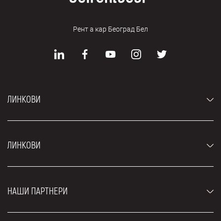
Рент а кар Београд Бел
ЛИНКОВИ
Аутомобили
ЛИНКОВИ
Џипови и СУВ возила
Луксузни аутомобили
Најчешћа питања
Цене
НАШИ ПАРТНЕРИ
Услови најма
Рент а кар возила
Блог