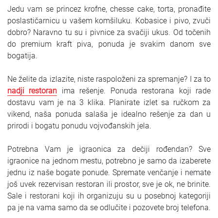
Jedu vam se princez krofne, chesse cake, torta, pronađite
poslastičarnicu u vašem komšiluku. Kobasice i pivo, zvuči
dobro? Naravno tu su i pivnice za svačiji ukus. Od točenih
do premium kraft piva, ponuda je svakim danom sve
bogatija.
Ne želite da izlazite, niste raspoloženi za spremanje? I za to
nadji restoran
ima rešenje. Ponuda restorana koji rade
dostavu vam je na 3 klika. Planirate izlet sa ručkom za
vikend, naša ponuda salaša je idealno rešenje za dan u
prirodi i bogatu ponudu vojvođanskih jela.
Potrebna Vam je igraonica za dečiji rođendan? Sve
igraonice na jednom mestu, potrebno je samo da izaberete
jednu iz naše bogate ponude. Spremate venčanje i nemate
još uvek rezervisan restoran ili prostor, sve je ok, ne brinite.
Sale i restorani koji ih organizuju su u posebnoj kategoriji
pa je na vama samo da se odlučite i pozovete broj telefona.