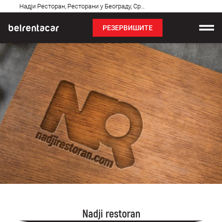
Најчешћа
Надји Ресторан, Ресторани у Београду, Србија, најбољи
питања
РЕЗЕРВИШИТЕ
Изнајмљивање возила
Цене
Услови најма
О нама
Најчешћа питања
Блог
Контакт
Nadji restoran