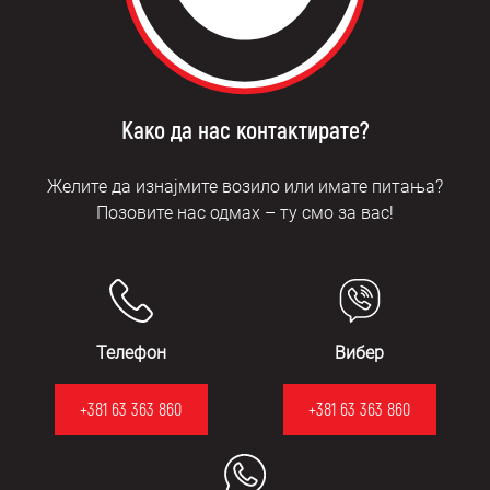
Како да нас контактирате?
Желите да изнајмите возило или имате питања?
Позовите нас одмах – ту смо за вас!
Телефон
Вибер
+381 63 363 860
+381 63 363 860