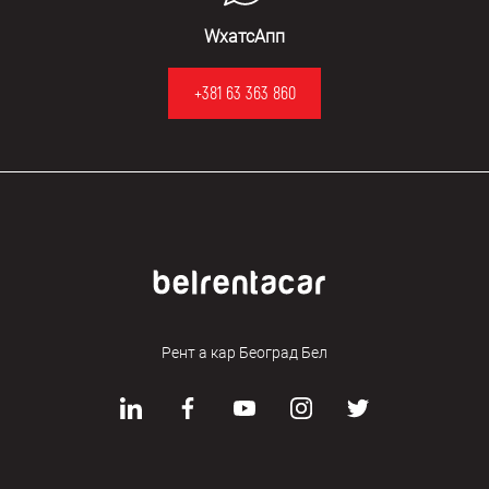
WхатсАпп
+381 63 363 860
Рент а кар Београд Бел