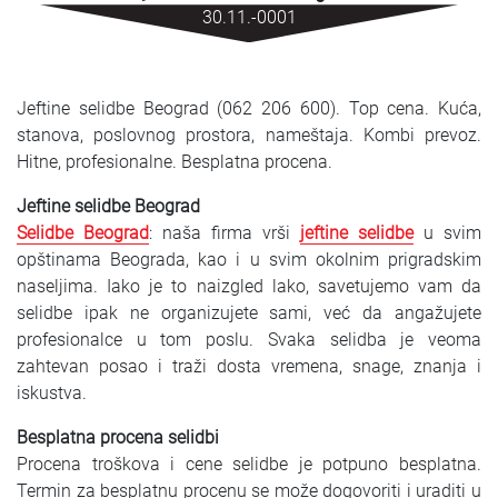
SRPSKI
30.11.-0001
СРПСКИ
Jeftine selidbe Beograd (062 206 600). Top cena. Kuća,
ENGLISH
stanova, poslovnog prostora, nameštaja. Kombi prevoz.
Hitne, profesionalne. Besplatna procena.
Jeftine selidbe Beograd
Selidbe Beograd
: naša firma vrši
jeftine selidbe
u svim
opštinama Beograda, kao i u svim okolnim prigradskim
naseljima. Iako je to naizgled lako, savetujemo vam da
selidbe ipak ne organizujete sami, već da angažujete
profesionalce u tom poslu. Svaka selidba je veoma
zahtevan posao i traži dosta vremena, snage, znanja i
iskustva.
Besplatna procena selidbi
Procena troškova i cene selidbe je potpuno besplatna.
Termin za besplatnu procenu se može dogovoriti i uraditi u