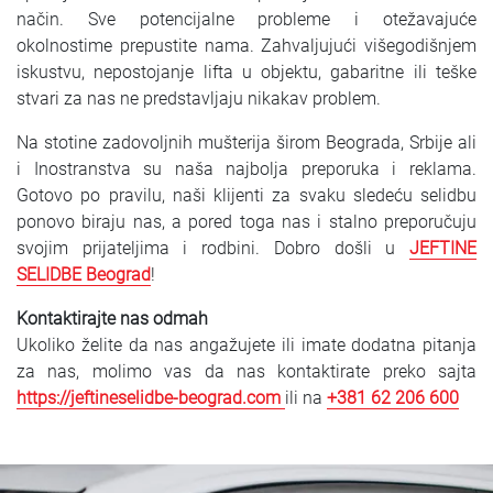
način. Sve potencijalne probleme i otežavajuće
okolnostime prepustite nama. Zahvaljujući višegodišnjem
iskustvu, nepostojanje lifta u objektu, gabaritne ili teške
stvari za nas ne predstavljaju nikakav problem.
Na stotine zadovoljnih mušterija širom Beograda, Srbije ali
i Inostranstva su naša najbolja preporuka i reklama.
Gotovo po pravilu, naši klijenti za svaku sledeću selidbu
ponovo biraju nas, a pored toga nas i stalno preporučuju
svojim prijateljima i rodbini. Dobro došli u
JEFTINE
SELIDBE Beograd
!
Kontaktirajte nas odmah
Ukoliko želite da nas angažujete ili imate dodatna pitanja
za nas, molimo vas da nas kontaktirate preko sajta
https://jeftineselidbe-beograd.com
ili na
+381 62 206 600