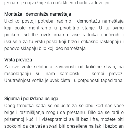
jer nam je najvažnije da naši klijenti budu zadovoljni.
Montaža i demontaža nameštaja
Ukoliko postoji potreba, radimo i demontažu nameštaja
koji posle montiramo u prvobitno stanje. U tu svrhu
prilikom selidbe uvek imamo više radnika obučenih i
iskusnih za tu vrstu posla koji brzo i efikasno rasklopaju i
ponovo sklapaju bilo koji deo nameštaja.
Vrsta prevoza
Za sve vrste selidbi u zavisnosti od količine stvari, na
raspolaganju su nam kamionski i kombi prevoz.
Unutrašnjost vozila je uvek čista i u potpunosti tapacirana.
Sigurna i pouzdana usluga
Onog trenutka kada se odlučite za selidbu kod nas vaše
brige i razmišljanja mogu da prestanu. Bilo da se radi o
prizemnoj kući ili višespratnici sa ili bez lifta, možete biti
spokojni da će vaše stvari biti preseljene na lak i bezbolan