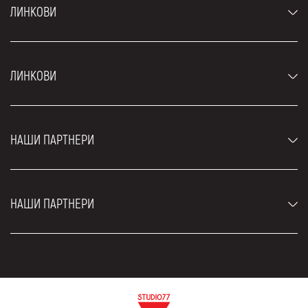
ЛИНКОВИ
Аутомобили
ЛИНКОВИ
Џипови и СУВ возила
Луксузни аутомобили
Најчешћа питања
Цене
НАШИ ПАРТНЕРИ
Услови најма
Рент а кар возила
Блог
Рент а кар Београд ЗИМ
О нама
НАШИ ПАРТНЕРИ
Фахрсцхуле Zürich
Локације
Рент а кар Београд Роyал
Контакт
Рент а кар Београд Атос
Цар рентал Београд
ЕДеПро
Рент а кар Београд Алди
Флугхафен таxи Wиен
Изнајмљивање комбија