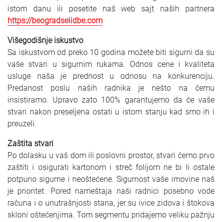
istom danu ili posetite naš web sajt naših partnera
https://beogradselidbe.com
Višegodišnje iskustvo
Sa iskustvom od preko 10 godina možete biti sigurni da su
vaše stvari u sigurnim rukama. Odnos cene i kvaliteta
usluge naša je prednost u odnosu na konkurenciju.
Predanost poslu naših radnika je nešto na čemu
insistiramo. Upravo zato 100% garantujemo da će vaše
stvari nakon preseljena ostati u istom stanju kad smo ih i
preuzeli.
Zaštita stvari
Po dolasku u vaš dom ili poslovni prostor, stvari ćemo prvo
zaštiti i osigurati kartonom i streč folijom ne bi li ostale
potpuno sigurne i neoštećene. Sigurnost vaše imovine naš
je prioritet. Pored nameštaja naši radnici posebno vode
računa i o unutrašnjosti stana, jer su ivice zidova i štokova
skloni oštećenjima. Tom segmentu pridajemo veliku pažnju