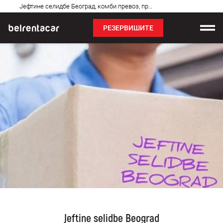
Најчешћа
Јефтине селидбе Београд, комби превоз, професионалне, хитне
питања
РЕЗЕРВИШИТЕ
Изнајмљивање возила
Цене
Услови најма
О нама
Најчешћа питања
Блог
Контакт
Jeftine selidbe Beograd