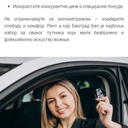
Искористите конкурентне цене и специјалне понуде.
Не ограничавајте се километражом – изаберите
слободу и комфор. Рент а кар Београд Бел је најбољи
избор за сваког путника који жели безбрижно и
флексибилно искуство вожње.