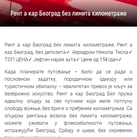
SRPSKI
Рент а кар Београд без лимита километраже
СРПСКИ
ENGLISH
Рент а кар Београд без лимита километраже, Рент а
кар Београд, без депозита✓ Аеродром Никола Тесла✓
ТОП ЦЕНА✓ Јефтин најам аута✓ Цене од 15€/дан✓
Када планирате путовање – било да се ради о
пословном задатку, породичном одмору или
туристичком обиласку – квалитетан превоз је кључ за
безбрижно искуство. Рент а кар Београд Бел пружа
идеалну опцију за све путнике који желе потпуну
слободу вожње, без бриге о пређеним километрима. Са
опцијом рентања возила без лимита километраже,
можете уживати у флексибилности путовања,
истражујући Београд, Србију и шире, без скривених