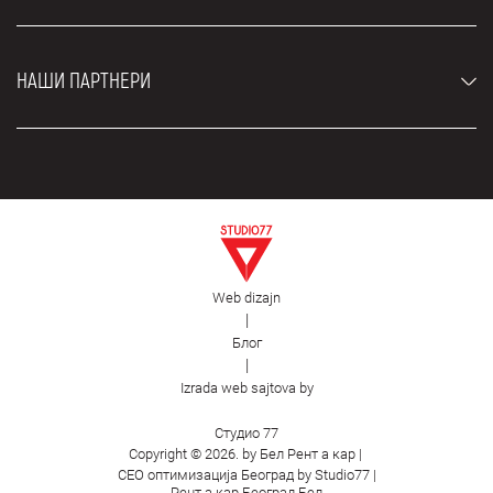
Рент а кар возила
Блог
Рент а кар Београд ЗИМ
О нама
НАШИ ПАРТНЕРИ
Фахрсцхуле Zürich
Локације
Рент а кар Београд Роyал
Контакт
Рент а кар Београд Атос
Цар рентал Београд
ЕДеПро
Рент а кар Београд Алди
Флугхафен таxи Wиен
Изнајмљивање комбија
Селидбе Београд
Откуп аутомобила
Web dizajn
Естетска хирургија Роyал
|
Блог
Пластична хирургија Роyал
|
Фирст Фацилитy
Izrada web sajtova by
Студио 77
Copyright © 2026. by Бел Рент а кар |
СЕО оптимизација Београд by Studio77
|
Рент а кар Београд Бел