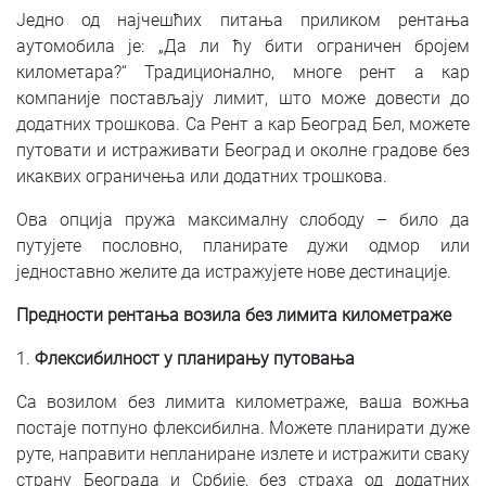
Једно од најчешћих питања приликом рентања
аутомобила је: „Да ли ћу бити ограничен бројем
километара?“ Традиционално, многе рент а кар
компаније постављају лимит, што може довести до
додатних трошкова. Са Рент а кар Београд Бел, можете
путовати и истраживати Београд и околне градове без
икаквих ограничења или додатних трошкова.
Ова опција пружа максималну слободу – било да
путујете пословно, планирате дужи одмор или
једноставно желите да истражујете нове дестинације.
Предности рентања возила без лимита километраже
1.
Флексибилност у планирању путовања
Са возилом без лимита километраже, ваша вожња
постаје потпуно флексибилна. Можете планирати дуже
руте, направити непланиране излете и истражити сваку
страну Београда и Србије, без страха од додатних