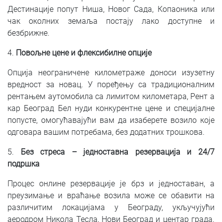
Дестинације попут Ниша, Новог Сада, Копаоника или
чак околних земаља постају лако доступне и
безбрижне.
4.
Повољне цене и флексибилне опције
Опција неограничене километраже доноси изузетну
вредност за новац. У поређењу са традиционалним
рентањем аутомобила са лимитом километара, Рент а
кар Београд Бел нуди конкурентне цене и специјалне
попусте, омогућавајући вам да изаберете возило које
одговара вашим потребама, без додатних трошкова.
5.
Без стреса – једноставна резервација и 24/7
подршка
Процес онлине резервације је брз и једноставан, а
преузимање и враћање возила може се обавити на
различитим локацијама у Београду, укључујући
аеродром Никола Тесла, Нови Београд и центар града.