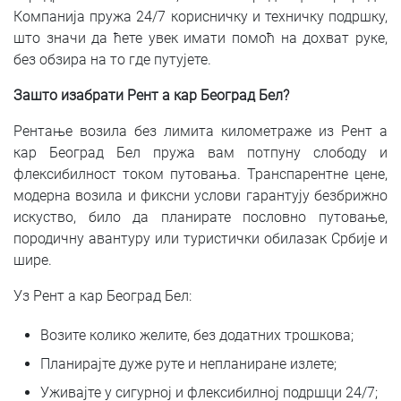
Компанија пружа 24/7 корисничку и техничку подршку,
што значи да ћете увек имати помоћ на дохват руке,
без обзира на то где путујете.
Зашто изабрати Рент а кар Београд Бел?
Рентање возила без лимита километраже из Рент а
кар Београд Бел пружа вам потпуну слободу и
флексибилност током путовања. Транспарентне цене,
модерна возила и фиксни услови гарантују безбрижно
искуство, било да планирате пословно путовање,
породичну авантуру или туристички обилазак Србије и
шире.
Уз Рент а кар Београд Бел:
Возите колико желите, без додатних трошкова;
Планирајте дуже руте и непланиране излете;
Уживајте у сигурној и флексибилној подршци 24/7;