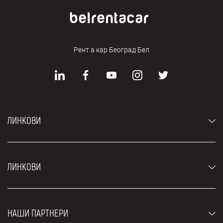
Рент а кар Београд Бел
ЛИНКОВИ
Аутомобили
ЛИНКОВИ
Џипови и СУВ возила
Луксузни аутомобили
Најчешћа питања
Цене
НАШИ ПАРТНЕРИ
Услови најма