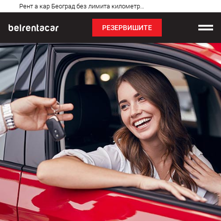
Најчешћа
Рент а кар Београд без лимита километраже: Бел✓
питања
РЕЗЕРВИШИТЕ
Изнајмљивање возила
Цене
Услови најма
О нама
Најчешћа питања
Блог
Контакт