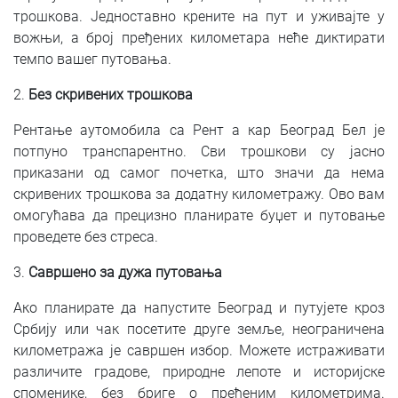
трошкова. Једноставно крените на пут и уживајте у
вожњи, а број пређених километара неће диктирати
темпо вашег путовања.
2.
Без скривених трошкова
Рентање аутомобила са Рент а кар Београд Бел је
потпуно транспарентно. Сви трошкови су јасно
приказани од самог почетка, што значи да нема
скривених трошкова за додатну километражу. Ово вам
омогућава да прецизно планирате буџет и путовање
проведете без стреса.
3.
Савршено за дужа путовања
Ако планирате да напустите Београд и путујете кроз
Србију или чак посетите друге земље, неограничена
километража је савршен избор. Можете истраживати
различите градове, природне лепоте и историјске
споменике, без бриге о пређеним километрима.