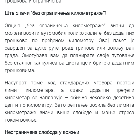
трошкова и ограничења.
Шта значи “без ограничења километраже”?
Опција „без ограничења километраже“ значи да
можете возити аутомобил колико желите, без додатних
трошкова по пређеном километру. Овај пакет је
савршен за дуже руте, роад трипове или вожњу ван
града. Омогућава вам да планирате своје путовање
без сталног калкулисања дистанце и бриге о додатним
трошковима.
Насупрот томе, код стандардних уговора постоји
лимит километара, а сваки додатни пређени
километар се наплаћује – обично неколико десетина
центи по километру. Зато рентање возила без лимита
километраже значи више слободе и мање стреса
током вожње.
Неограничена слобода у вожњи