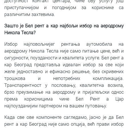
доступност контакт центара, чине ову услугу још
приступачнијом и погоднијом за кориснике са
различитим захтевима.
Зашто је Бел рент а кар најбољи избор на аеродрому
Никола Тесла?
Избор најповољнијег рентања аутомобила на
аеродрому Никола Тесла није само питање цене, већ и
сигурности, поузданости и квалитета услуге. Бел рент а
кар Београд представља идеалан избор за све који
желе једноставно и ефикасно решење, без скривених
трошкова и непотребних компликација.
Транспарентност у пословању, квалитетна возила,
брзо преузимање на аеродрому и пријатељски однос
према корисницима чине Бел Рент а Цар
најпоузданијим партнером на вашем путовању.
Када све ове компоненте сагледамо, јасно је да Бел
рент а кар Београд није само опција, већ прави избор