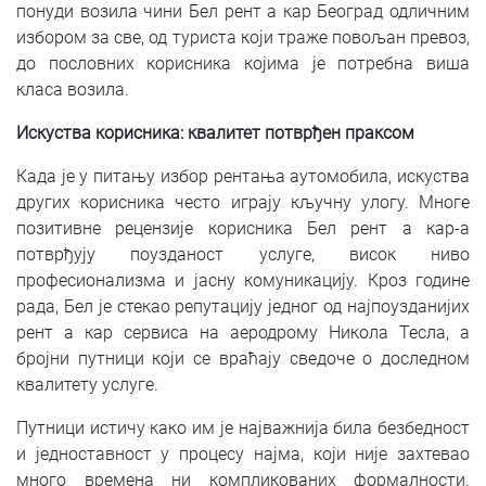
понуди возила чини Бел рент а кар Београд одличним
избором за све, од туриста који траже повољан превоз,
до пословних корисника којима је потребна виша
класа возила.
Искуства корисника: квалитет потврђен праксом
Када је у питању избор рентања аутомобила, искуства
других корисника често играју кључну улогу. Многе
позитивне рецензије корисника Бел рент а кар-а
потврђују поузданост услуге, висок ниво
професионализма и јасну комуникацију. Кроз године
рада, Бел је стекао репутацију једног од најпоузданијих
рент а кар сервиса на аеродрому Никола Тесла, а
бројни путници који се враћају сведоче о доследном
квалитету услуге.
Путници истичу како им је најважнија била безбедност
и једноставност у процесу најма, који није захтевао
много времена ни компликованих формалности.