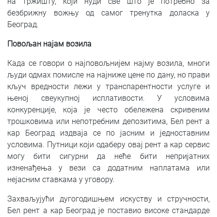
на тржишту, који нуди све што је потребно за
безбрижну вожњу од самог тренутка доласка у
Београд.
Повољан најам возила
Када се говори о најповољнијем најму возила, многи
људи одмах помисле на најниже цене по дану, но прави
кључ вредности лежи у транспарентности услуге и
њеној свеукупној исплативости. У условима
конкуренције, која је често обележена скривеним
трошковима или непотребним депозитима, Бел рент а
кар Београд издваја се по јасним и једноставним
условима. Путници који одаберу овај рент а кар сервис
могу бити сигурни да неће бити непријатних
изненађења у вези са додатним наплатама или
нејасним ставкама у уговору.
Захваљујући дугогодишњем искуству и стручности,
Бел рент а кар Београд је поставио високе стандарде