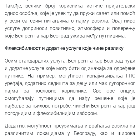
Такође, велики број корисника истиче пријатељски
однос особља, које је увек ту да пружи савет или помоћ
у вези са свим питањима о најму возила. Овај ниво
услуге доприноси позитивној атмосфери и поверењу
које Бел рент а кар Београд ужива међу путницима.
Флексибилност и додатне услуге које чине разлику
Осим стандардних услуга, Бел рент а кар Београд нуди
и додатне услуге које могу бити од значаја за одређене
путнике. На пример, могућност изнајмљивања ГПС
уређаја, додатних седишта за децу или чак дугорочног
најма за пословне кориснике. Све ове опције
омогућавају путницима да нађу решење које је
најбоље за њихове потребе, чинећи Бел рент а кар још
погоднијим и флексибилнијим избором.
Додатно, могућност преузимања и враћања возила на
различитим локацијама у Београду, као и широка