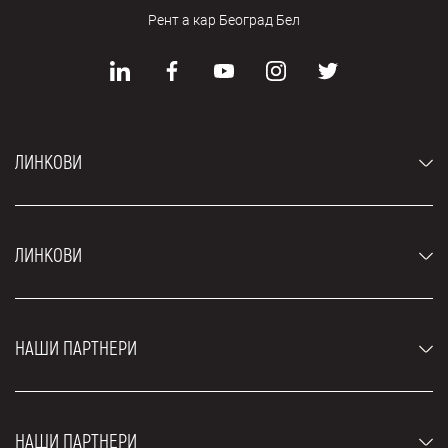
Рент а кар Београд Бел
ЛИНКОВИ
Аутомобили
ЛИНКОВИ
Џипови и СУВ возила
Луксузни аутомобили
Најчешћа питања
Цене
НАШИ ПАРТНЕРИ
Услови најма
Рент а кар возила
Блог
Рент а кар Београд ЗИМ
О нама
НАШИ ПАРТНЕРИ