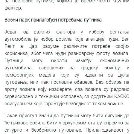
за пословне путнике, којима је време често кључни
фактор.
Возни парк прилагођен потребама путника
Један од важних фактора у избору рентања
аутомобила је избор возила које агенција нуди. Бел
Рент а Цар разуме различите потребе својих
корисника, због чега нуди разноврсну флоту возила.
Путници могу бирати између економичних
аутомобила, савршених за градску вожњу, и
комфорнијих модела који су идеални за дужа
путовања, или пак пословне обавезе. Без обзира на
врсту возила коју изаберете, сва возила су редовно
сервисирана и технички исправна, са додатним КАСКО
осигурањем које гарантује безбедност током вожње.
Такав приступ значи да путници могу бити сигурни да
ће њихово возило бити у врхунском стању, спремно за
сигурно и безбрижно путовање. Прилагодљивост у