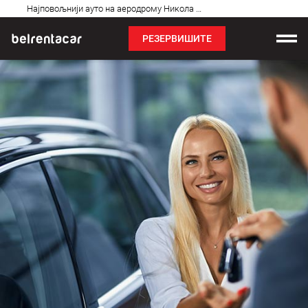
Најчешћа
Најповољнији ауто на аеродрому Никола Тесла: Бел✓
питања
РЕЗЕРВИШИТЕ
Изнајмљивање возила
Цене
Услови најма
О нама
Најчешћа питања
Блог
Контакт