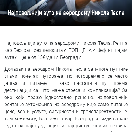
SRPSKI
Најповољнији ауто на аеродрому Никола Тесла
СРПСКИ
ENGLISH
Најповољнији ауто на аеродрому Никола Тесла, Рент а
кар Београд, без депозита✓ ТОП ЦЕНА✓ Јефтин најам
аута✓ Цене од 15€/дан✓ Београд✓
Долазак на аеродром Никола Тесла за многе путнике
значи почетак путовања, но истовремено се често
јавља и питање – како наставити пут према
дестинацији са што мање стреса и компликација? За
оне који траже једноставно решење, најповољнији
рентање аутомобила на аеродрому није само питање
цене, већ и услуге, сигурности и транспарентности. У
том контексту, Бел рент а кар Београд се издваја као
један од најпоузданијих и најприступачнијих сервиса