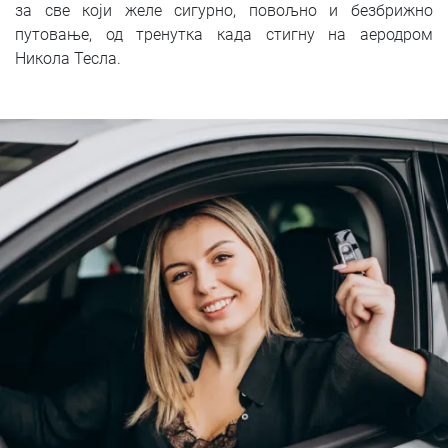
за све који желе сигурно, повољно и безбрижно
путовање, од тренутка када стигну на аеродром
Никола Тесла.