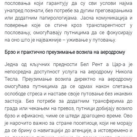
пословања који гарантују да су сви услови најма
унапред познати, без потребе за дугим преговарањима
или додатним папирологијама. Јасна комуникација и
поверење које се стиче кроз транспарентност у
пословању, омогућавају путницима да се фокусирају
на оно што је најважније – уживање у путовању.
Брзо и практично преузимање возила на аеродрому
Једна од кључних предности Бел Рент а Цар-а је
непосредна доступност услуга на аеродрому Никола
Тесла. Преузимање возила директно на аеродрому
омогућава путницима да се одмах након слетања
ослободе стреса и наставе своје путовање без икаквих
застоја. Без потребе за додатним трансферима до
града или чекањем на превоз, путници добијају возило
брзо и ефикасно, чиме се штеди драгоцено време. Ово
је нарочито важно за стране посетиоце, који не морају
да се брину о навигацији до агенције, а истовремено и