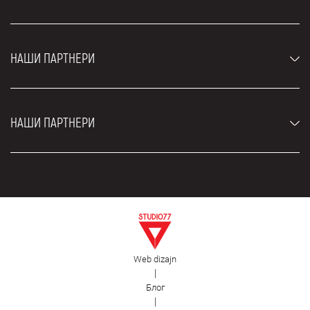
Џипови и СУВ возила
Луксузни аутомобили
Најчешћа питања
Цене
НАШИ ПАРТНЕРИ
Услови најма
Рент а кар возила
Блог
Рент а кар Београд ЗИМ
О нама
НАШИ ПАРТНЕРИ
Фахрсцхуле Zürich
Локације
Рент а кар Београд Роyал
Контакт
Рент а кар Београд Атос
Цар рентал Београд
ЕДеПро
Рент а кар Београд Алди
Флугхафен таxи Wиен
Изнајмљивање комбија
Селидбе Београд
Откуп аутомобила
Web dizajn
Естетска хирургија Роyал
|
Блог
Пластична хирургија Роyал
|