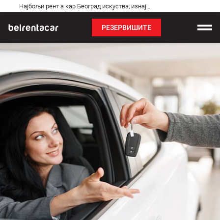
Најчешћа
Најбољи рент а кар Београд искуства, изнајмљивање аута: Бел✓
питања
РЕЗЕРВИШИТЕ
Изнајмљивање возила
Цене
Услови најма
О нама
Најчешћа питања
Блог
Контакт