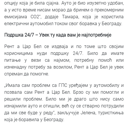
опцију која је била сјајна. Ауто је био изузетно удобан,
а у исто време нисам морао да бринем о прекомерним
емисијама CO2“, додаје Тамара, која је користила
електрични аутомобил током свог боравка у Београду.
Подршка 24/7 – Увек ту када вам је најпотребније
Рент а Цар Бел се издваја и по томе што својим
корисницима нуди подршку 24/7. Било да имате
питање у вези са најмом, потребну помоћ или
изненадну потребу за возилом, Рент а Цар Бел је увек
спреман да помогне.
„Имала сам проблем са ГПС уређајем у аутомобилу и
позвала сам Рент а Цар Бел. Брзо су ми помогли и
решили проблем. Било ми је драго што нису само
изнајмили ауто и отишли, већ су се стварно потрудили
да ми све буде у реду“, закључује Јелена, туристкиња
која је боравила у Београду.