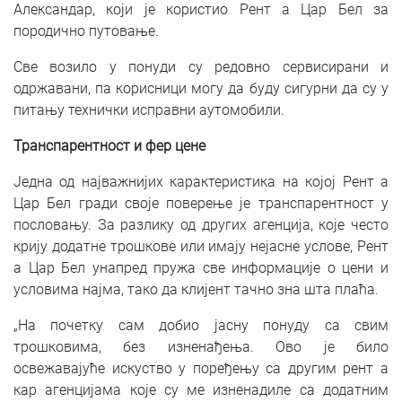
Александар, који је користио Рент а Цар Бел за
породично путовање.
Све возило у понуди су редовно сервисирани и
одржавани, па корисници могу да буду сигурни да су у
питању технички исправни аутомобили.
Транспарентност и фер цене
Једна од најважнијих карактеристика на којој Рент а
Цар Бел гради своје поверење је транспарентност у
пословању. За разлику од других агенција, које често
крију додатне трошкове или имају нејасне услове, Рент
а Цар Бел унапред пружа све информације о цени и
условима најма, тако да клијент тачно зна шта плаћа.
„На почетку сам добио јасну понуду са свим
трошковима, без изненађења. Ово је било
освежавајуће искуство у поређењу са другим рент а
кар агенцијама које су ме изненадиле са додатним