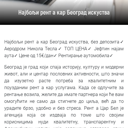
SRPSKI
Најбољи рент а кар Београд искуства
СРПСКИ
ENGLISH
Најбољи рент а кар Београд искуства, без депозита✓
Аеродром Никола Тесла✓ ТОП ЦЕНА✓ Јефтин најам
аута✓ Цене од 15€/дан✓ Рентирање аутомобила✓
Београд је град који спаја историју, културу и модерни
живот, али и центар пословних активности, што значи
да изузетно расте потреба за квалитетним и
поузданим рент а кар услугама. Када се одлучите за
рентање возила, желите да имате партнера који ће вам
омогућити не само да стигнете до циља, већ да то
урадите брзо, удобно и без стреса. Рент а Цар Бел је
агенција која се издваја по томе што својим
корисницима нуди квалитетну, транспарентну и