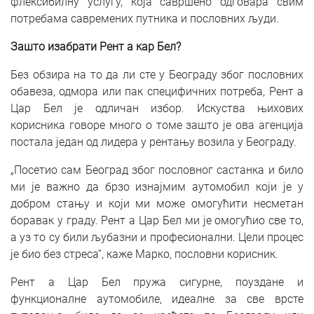
флексибилну услугу, која савршено одговара свим
потребама савремених путника и пословних људи.
Зашто изабрати Рент а кар Бел?
Без обзира на то да ли сте у Београду због пословних
обавеза, одмора или пак специфичних потреба, Рент а
Цар Бел је одличан избор. Искуства њихових
корисника говоре много о томе зашто је ова агенција
постала један од лидера у рентању возила у Београду.
„Посетио сам Београд због пословног састанка и било
ми је важно да брзо изнајмим аутомобил који је у
добром стању и који ми може омогућити несметан
боравак у граду. Рент а Цар Бел ми је омогућио све то,
а уз то су били љубазни и професионални. Цели процес
је био без стреса“, каже Марко, пословни корисник.
Рент а Цар Бел пружа сигурне, поуздане и
функционалне аутомобиле, идеалне за све врсте