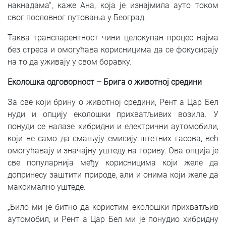
накнадама“, каже Ана, која је изнајмила ауто током
свог пословног путовања у Београд.
Таква транспарентност чини целокупан процес најма
без стреса и омогућава корисницима да се фокусирају
на то да уживају у свом боравку.
Еколошка одговорност – Брига о животној средини
За све који брину о животној средини, Рент а Цар Бел
нуди и опцију еколошки прихватљивих возила. У
понуди се налазе хибридни и електрични аутомобили,
који не само да смањују емисију штетних гасова, већ
омогућавају и значајну уштеду на гориву. Ова опција је
све популарнија међу корисницима који желе да
допринесу заштити природе, али и онима који желе да
максимално уштеде.
„Било ми је битно да користим еколошки прихватљив
аутомобил, и Рент а Цар Бел ми је понудио хибридну