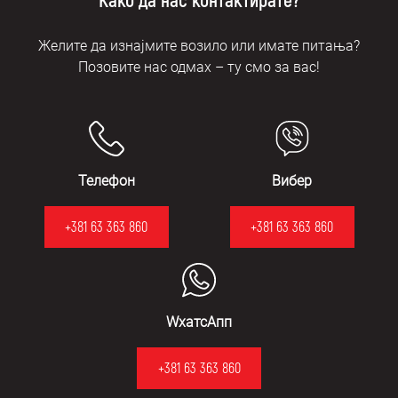
Како да нас контактирате?
Желите да изнајмите возило или имате питања?
Позовите нас одмах – ту смо за вас!
Телефон
Вибер
+381 63 363 860
+381 63 363 860
WхатсАпп
+381 63 363 860