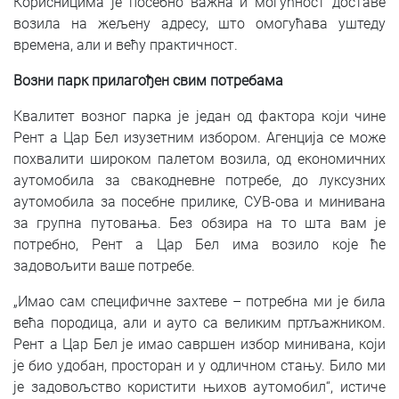
Корисницима је посебно важна и могућност доставе
возила на жељену адресу, што омогућава уштеду
времена, али и већу практичност.
Возни парк прилагођен свим потребама
Квалитет возног парка је један од фактора који чине
Рент а Цар Бел изузетним избором. Агенција се може
похвалити широком палетом возила, од економичних
аутомобила за свакодневне потребе, до луксузних
аутомобила за посебне прилике, СУВ-ова и минивана
за групна путовања. Без обзира на то шта вам је
потребно, Рент а Цар Бел има возило које ће
задовољити ваше потребе.
„Имао сам специфичне захтеве – потребна ми је била
већа породица, али и ауто са великим пртљажником.
Рент а Цар Бел је имао савршен избор минивана, који
је био удобан, просторан и у одличном стању. Било ми
је задовољство користити њихов аутомобил“, истиче