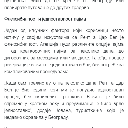
путовања, било да се крећете по Београду или
планирате путовање до других градова.
Флексибилност и једноставност најма
Један од кључних фактора који корисници често
истичу у својим искуствима са Рент а Цар Бел је
флексибилност. Агенција нуди различите опције најма
– од краткорочних најма за неколико дана, до
дугорочних за месецима или чак дуже. Такође, процес
резервације возила је једноставан и брз, без потребе за
компликованим процедурама.
„Када сам тражио ауто на неколико дана, Рент а Цар
Бел је био једини који ми је понудио једноставан
процес, без скривених трошкова. Возило је било
спремно у кратком року и преузимање је било врло
једноставно“, додаје Јована, туристкиња која је
недавно боравила у Београду.