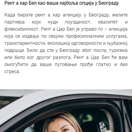
Рент а кар Бел као ваша најбоља опција у Београду
Када бирате рент а кар агенцију у Београду, желите
партнера који нуди поузданост, квалитет и
флексибилност. Рент а Цар Бел је управо то – агенција
која се издваја по својим професионалним услугама,
транспарентности, еколошкој одговорности и љубазној
подршци. Било да сте у Београду због посла, туризма
или било ког другог разлога, Рент а Цар Бел ће вам
омогућити да ваше путовање прође глатко и без
стреса.