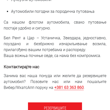
Аутомобили погодни за породична путовања
Са нашом флотом аутомобила, свако путовање
постаје удобно и сигурно.
Бел Рент а Цар – Устаничка, Звездара, једноставно,
поуздано и безбрижно изнајмљивање возила,
прилагођено вашим потребама и распореду.
Ваша вожња почиње овде, са нама без компромиса.
Контактирајте нас
Занима вас наша понуда или желите да резервишете
аутомобил? Позовите нас или нам пошаљите
Вибер/WхатсАпп поруку на
+381 63 363 860
.
РЕЗЕРВИШИТЕ