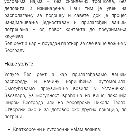
условима најма – без скривених трошкова, без
депозита и изненађења. Наш тим је увек на
располагању за подршку и савете, док је процес
изнајмљивања једноставан и прилагођен вашим
потребама – од првог контакта до преузимања
кључева.
Бел рент а кар – поуздан партнер за све ваше вожње у
Београду.
Наше услуге
Услуге Бел рент а кар прилагођавамо вашем
распореду и начину коришћења аутомобила.
Омогућавамо преузимање возила у Устаничкој,
Звездара, уз могућност враћања на више локација
широм Београда или на Аеродрому Никола Тесла.
Отворени смо и за договор око других локација, по
потреби.
Краткорочни и дугорочни најам возила;