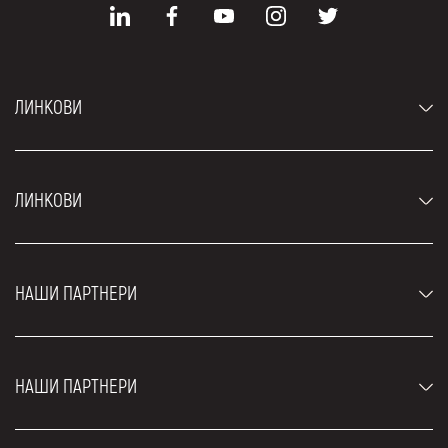
ЛИНКОВИ
Аутомобили
ЛИНКОВИ
Џипови и СУВ возила
Луксузни аутомобили
Најчешћа питања
Цене
НАШИ ПАРТНЕРИ
Услови најма
Рент а кар возила
Блог
Рент а кар Београд ЗИМ
О нама
НАШИ ПАРТНЕРИ
Фахрсцхуле Zürich
Локације
Рент а кар Београд Роyал
Контакт