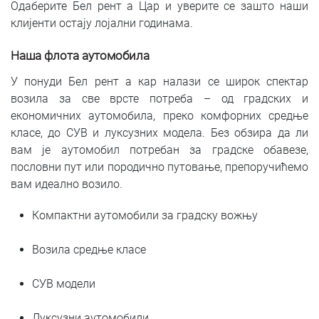
Одаберите Бел рент а Цар и уверите се зашто наши
клијенти остају лојални годинама.
Наша флота аутомобила
У понуди Бел рент а кар налази се широк спектар
возила за све врсте потреба – од градских и
економичних аутомобила, преко комфорних средње
класе, до СУВ и луксузних модела. Без обзира да ли
вам је аутомобил потребан за градске обавезе,
пословни пут или породично путовање, препоручићемо
вам идеално возило.
Компактни аутомобили за градску вожњу
Возила средње класе
СУВ модели
Луксузни аутомобили