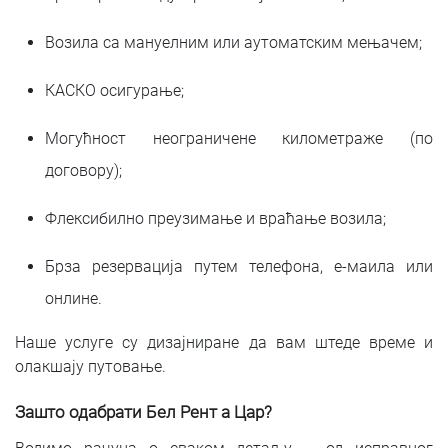
Возила са мануелним или аутоматским мењачем;
КАСКО осигурање;
Могућност неограничене километраже (по
договору);
Флексибилно преузимање и враћање возила;
Брза резервација путем телефона, е-маила или
онлине.
Наше услуге су дизајниране да вам штеде време и
олакшају путовање.
Зашто одабрати Бел Рент а Цар?