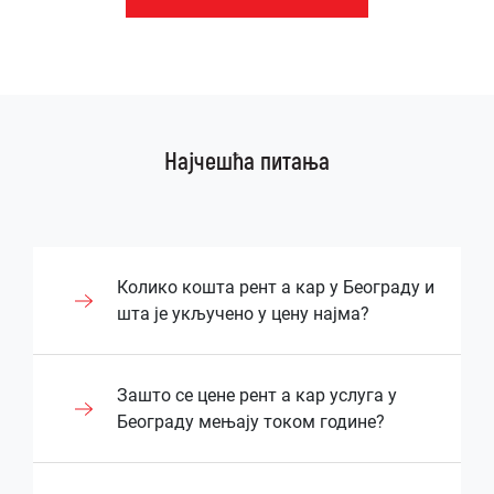
Најчешћа питања
Колико кошта рент а кар у Београду и
шта је укључено у цену најма?
Цена рентања возила у Београду зависи
Зашто се цене рент а кар услуга у
од типа возила, дужине најма и додатних
Београду мењају током године?
услуга које корисник захтева. Већина
рент-а-цар агенција укључује основни