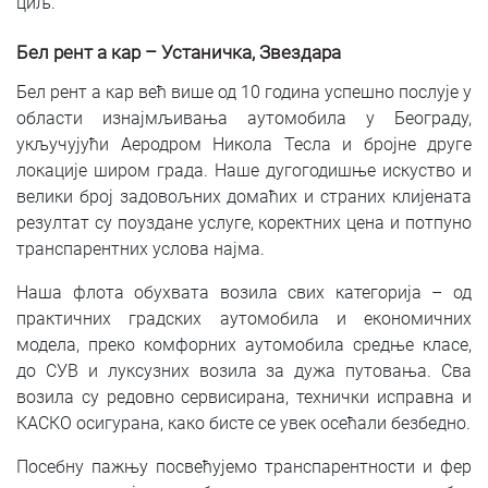
циљ.
Бел рент а кар – Устаничка, Звездара
Бел рент а кар већ више од 10 година успешно послује у
области изнајмљивања аутомобила у Београду,
укључујући Аеродром Никола Тесла и бројне друге
локације широм града. Наше дугогодишње искуство и
велики број задовољних домаћих и страних клијената
резултат су поуздане услуге, коректних цена и потпуно
транспарентних услова најма.
Наша флота обухвата возила свих категорија – од
практичних градских аутомобила и економичних
модела, преко комфорних аутомобила средње класе,
до СУВ и луксузних возила за дужа путовања. Сва
возила су редовно сервисирана, технички исправна и
КАСКО осигурана, како бисте се увек осећали безбедно.
Посебну пажњу посвећујемо транспарентности и фер