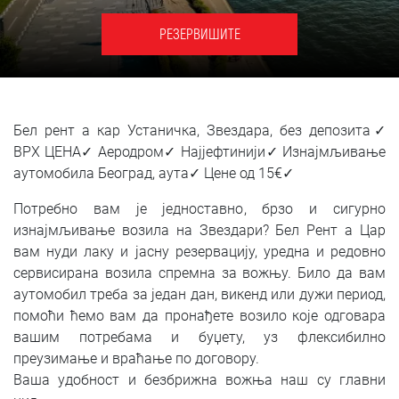
SRPSKI
РЕЗЕРВИШИТЕ
СРПСКИ
ENGLISH
Бел рент а кар Устаничка, Звездара, без депозита✓
ВРХ ЦЕНА✓ Аеродром✓ Најјефтинији✓ Изнајмљивање
аутомобила Београд, аута✓ Цене од 15€✓
Потребно вам је једноставно, брзо и сигурно
изнајмљивање возила на Звездари? Бел Рент а Цар
вам нуди лаку и јасну резервацију, уредна и редовно
сервисирана возила спремна за вожњу. Било да вам
аутомобил треба за један дан, викенд или дужи период,
помоћи ћемо вам да пронађете возило које одговара
вашим потребама и буџету, уз флексибилно
преузимање и враћање по договору.
Ваша удобност и безбрижна вожња наш су главни