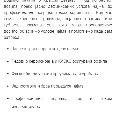
Водимо рачуна о сваком детаљу – од исправног
возила, преко јасно дефинисаних услова најма, до
професионалне подршке током коришћења. Код нас
нема скривених трошкова, нејасних правила или
губљења времена. Увек смо ту да препоручимо
возило, објаснимо услове најма и помогнемо када вам
затреба.
Јасне и транспарентне цене најма
Редовно сервисирана и КАСКО осигурана возила
Флексибилни услови преузимања и враћања
Једноставна и брза процедура најма
Професионална подршка пре и током
изнајмљивања