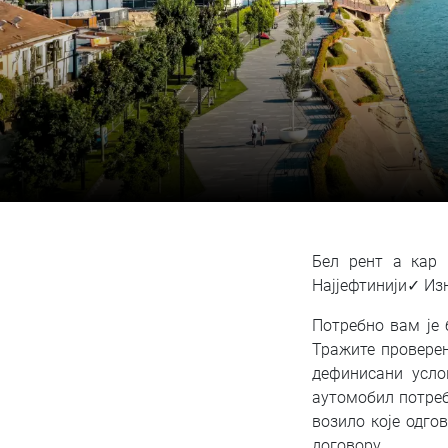
Бел рент а кар
Најјефтинији✓ Из
Потребно вам је 
Тражите проверен
дефинисани усло
аутомобил потреб
возило које одго
договору.