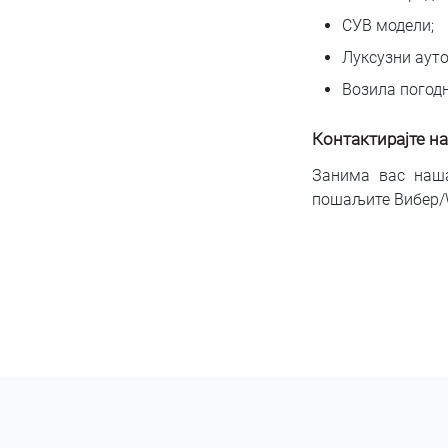
СУВ модели;
Луксузни аут
Возила погод
Контактирајте н
Занима вас наша
пошаљите Вибер/