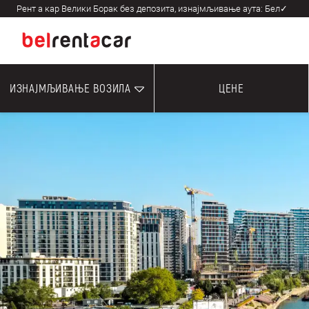
Рент а кар Велики Борак без депозита, изнајмљивање аута: Бел✓
ИЗНАЈМЉИВАЊЕ ВОЗИЛА
ЦЕНЕ