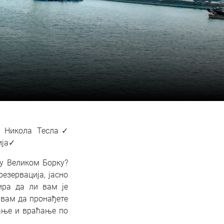
м Никола Тесла✓
ија✓
 у Великом Борку?
езервација, јасно
ира да ли вам је
 вам да пронађете
мање и враћање по