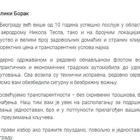
елики Борак
 Београду већ више од 10 година успешно послује у обл
 аеродрому Никола Тесла, тако и на бројним локациј
ство и велики број задовољних домаћих и страних клиј
коректних цена и транспарентних услова најма.
дерно одржаваном и редовно обнављаном флотом во
 практичних и економичних градских аутомобила до удо
утовања. Сва возила су технички исправна, редовно се
бисмо вам обезбедили сигурну и безбрижну вожњу.
свећујемо транспарентности – без скривених трошкова, б
нађења. Наш тим вам је увек на располагању за подршку
вања једноставан, брз и у потпуности прилагођен ваши
о преузимања кључева.
е прави избор ако тражите поуздано, повољно и једност
граду.