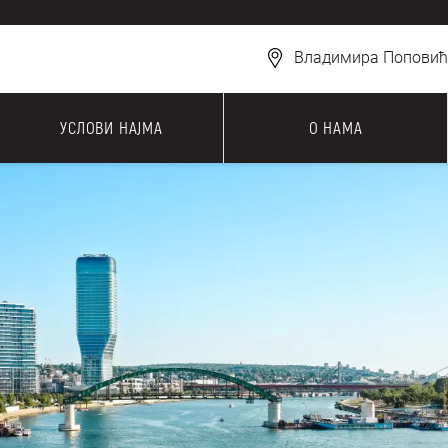
Владимира Поповића
УСЛОВИ НАЈМА
О НАМА