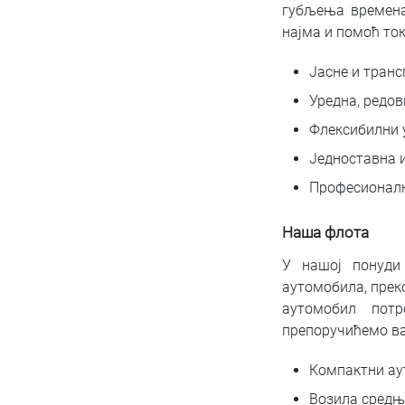
губљења времена
најма и помоћ т
Јасне и транс
Уредна, редов
Флексибилни 
Једноставна и
Професионалн
Наша флота
У нашој понуди
аутомобила, преко
аутомобил потр
препоручићемо ва
Компактни ау
Возила средње