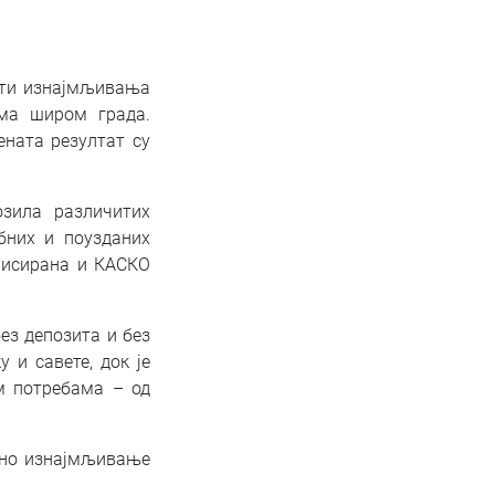
асти изнајмљивања
ама широм града.
ената резултат су
зила различитих
бних и поузданих
рвисирана и КАСКО
ез депозита и без
 и савете, док је
м потребама – од
авно изнајмљивање