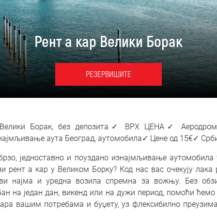
Рент а кар Велики Борак
РЕЗЕРВИШИТЕ
 Велики Борак, без депозита✓ ВРХ ЦЕНА✓ Аеродро
најмљивање аута Београд, аутомобила✓ Цене од 15€✓ Срб
брзо, једноставно и поуздано изнајмљивање аутомобила
и рент а кар у Великом Борку? Код нас вас очекују лака р
ви најма и уредна возила спремна за вожњу. Без обз
ан на један дан, викенд или на дужи период, помоћи ћемо
вара вашим потребама и буџету, уз флексибилно преузи