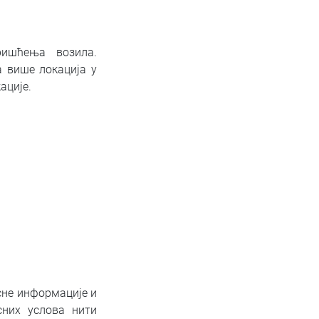
ишћења возила.
 више локација у
ације.
сне информације и
сних услова нити