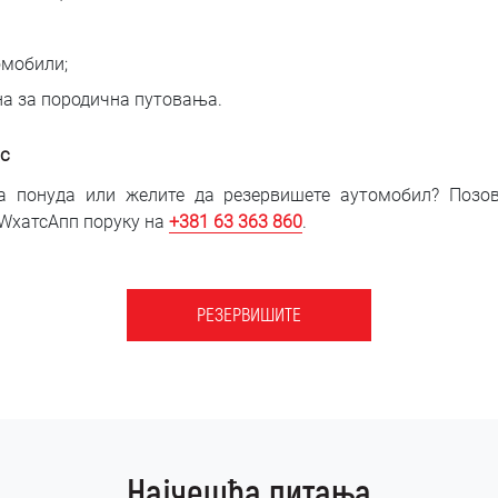
омобили;
на за породична путовања.
ас
 понуда или желите да резервишете аутомобил? Позо
WхатсАпп поруку на
+381 6
3 363 860
.
РЕЗЕРВИШИТЕ
Најчешћа питања