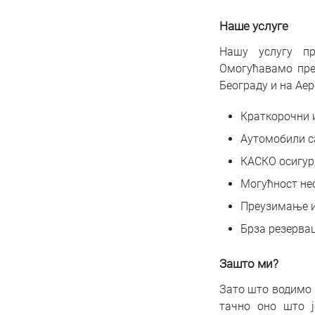
Наше услуге
Нашу услугу п
Омогућавамо пре
Београду и на Аер
Краткорочни и
Аутомобили с
КАСКО осигур
Могућност не
Преузимање и
Брза резервац
Зашто ми?
Зато што водимо 
тачно оно што ј