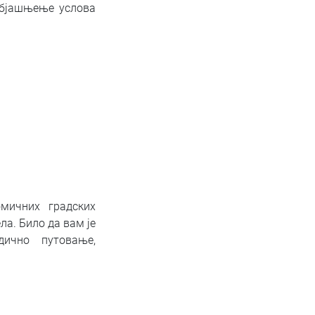
објашњење услова
мичних градских
а. Било да вам је
дично путовање,