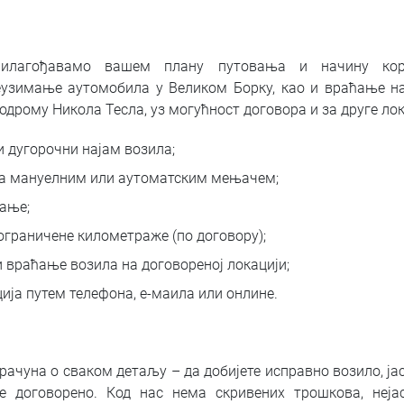
рилагођавамо вашем плану путовања и начину кор
узимање аутомобила у Великом Борку, као и враћање на
одрому Никола Тесла, уз могућност договора и за друге лок
 дугорочни најам возила;
а мануелним или аутоматским мењачем;
ање;
ограничене километраже (по договору);
 враћање возила на договореној локацији;
ија путем телефона, е-маила или онлине.
рачуна о сваком детаљу – да добијете исправно возило, ја
е договорено. Код нас нема скривених трошкова, неја