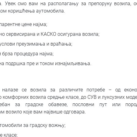
. Увек смо вам на располагању за препоруку возила, 
оком коришћења аутомобила.
парентне цене најма;
но сервисирана и КАСКО осигурана возила;
услови преузимања и враћања;
 брза процедура најма;
а подршка пре и током изнајмљивања.
 налазе се возила за различите потребе – од еконо
 комфорних возила средње класе, до СУВ и луксузних модел
ебан за градске обавезе, пословни пут или поро
м возило које вам највише одговара.
томобили за градску вожњу;
 класе;