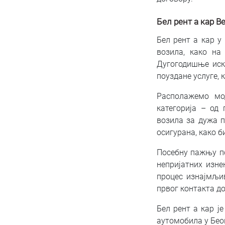
Бел рент а кар В
Бел рент а кар у
возила, како на
Дугогодишње иску
поуздане услуге, 
Располажемо мо
категорија – од
возила за дужа п
осигурана, како 
Посебну пажњу по
непријатних изне
процес изнајмљи
првог контакта д
Бел рент а кар ј
аутомобила у Бео