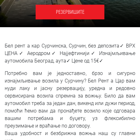
SRPSKI
РЕЗЕРВИШИТЕ
СРПСКИ
ENGLISH
Бел рент а кар Сурчинска, Сурчин, без депозита✓ ВРХ
ЦЕНА✓ Аеродром✓ Најјефтинији✓ Изнајмљивање
аутомобила Београд, аута✓ Цене од 15€✓
Потребно вам је једноставно, брзо и сигурно
изнајмљивање возила у Сурчину? Бел Рент а Цар вам
нуди лаку и јасну резервацију, уредна и редовно
сервисирана возила спремна за вожњу. Било да вам
аутомобил треба за један дан, викенд или дужи период,
помоћи ћемо вам да пронађете возило које одговара
вашим потребама и буџету, уз флексибилно
преузимање и враћање по договору.
Ваша удобност и безбрижна вожња наш су главни