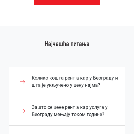
Најчешћа питања
Колико кошта рент а кар у Београду и
шта је укључено у цену најма?
Цена рентања возила у Београду зависи
Зашто се цене рент а кар услуга у
од типа возила, дужине најма и додатних
Београду мењају током године?
услуга које корисник захтева. Већина
рент-а-цар агенција укључује основни