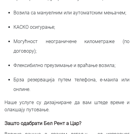
Возила са мануелним или аутоматским мењачем;
КАСКО осигурање;
Могућност неограничене километраже (по
договору);
Флексибилно преузимање и враћање возила;
Брза резервација путем телефона, е-маила или
онлине.
Наше услуге су дизајниране да вам штеде време и
олакшају путовање.
Зашто одабрати Бел Рент а Цар?