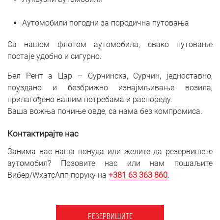
Аутомобили погодни за породична путовања
Са нашом флотом аутомобила, свако путовање
постаје удобно и сигурно.
Бел Рент а Цар – Сурчинска, Сурчин, једноставно,
поуздано и безбрижно изнајмљивање возила,
прилагођено вашим потребама и распореду.
Ваша вожња почиње овде, са нама без компромиса.
Контактирајте нас
Занима вас наша понуда или желите да резервишете
аутомобил? Позовите нас или нам пошаљите
Вибер/WхатсАпп поруку на
+381 63 363 860
.
РЕЗЕРВИШИТЕ