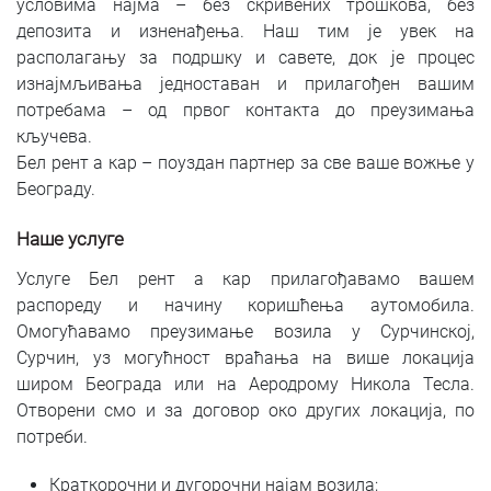
условима најма – без скривених трошкова, без
депозита и изненађења. Наш тим је увек на
располагању за подршку и савете, док је процес
изнајмљивања једноставан и прилагођен вашим
потребама – од првог контакта до преузимања
кључева.
Бел рент а кар – поуздан партнер за све ваше вожње у
Београду.
Наше услуге
Услуге Бел рент а кар прилагођавамо вашем
распореду и начину коришћења аутомобила.
Омогућавамо преузимање возила у Сурчинској,
Сурчин, уз могућност враћања на више локација
широм Београда или на Аеродрому Никола Тесла.
Отворени смо и за договор око других локација, по
потреби.
Краткорочни и дугорочни најам возила;