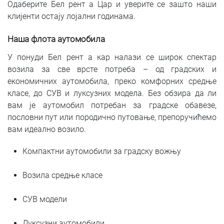
Одаберите Бел рент а Цар и уверите се зашто наши
клијенти остају лојални годинама.
Наша флота аутомобила
У понуди Бел рент а кар налази се широк спектар
возила за све врсте потреба – од градских и
економичних аутомобила, преко комфорних средње
класе, до СУВ и луксузних модела. Без обзира да ли
вам је аутомобил потребан за градске обавезе,
пословни пут или породично путовање, препоручићемо
вам идеално возило.
Компактни аутомобили за градску вожњу
Возила средње класе
СУВ модели
Луксузни аутомобили