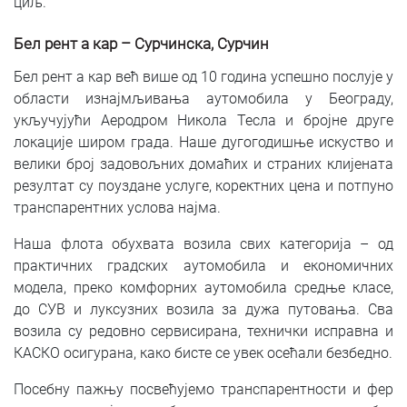
циљ.
Бел рент а кар – Сурчинска, Сурчин
Бел рент а кар већ више од 10 година успешно послује у
области изнајмљивања аутомобила у Београду,
укључујући Аеродром Никола Тесла и бројне друге
локације широм града. Наше дугогодишње искуство и
велики број задовољних домаћих и страних клијената
резултат су поуздане услуге, коректних цена и потпуно
транспарентних услова најма.
Наша флота обухвата возила свих категорија – од
практичних градских аутомобила и економичних
модела, преко комфорних аутомобила средње класе,
до СУВ и луксузних возила за дужа путовања. Сва
возила су редовно сервисирана, технички исправна и
КАСКО осигурана, како бисте се увек осећали безбедно.
Посебну пажњу посвећујемо транспарентности и фер