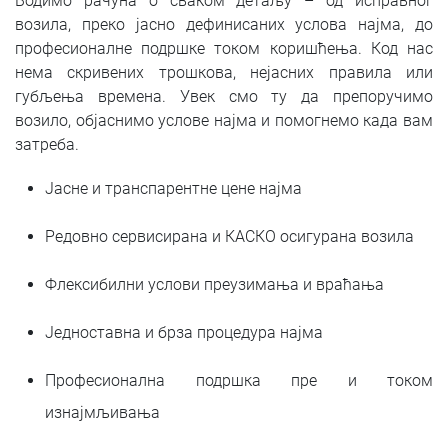
Водимо рачуна о сваком детаљу – од исправног
возила, преко јасно дефинисаних услова најма, до
професионалне подршке током коришћења. Код нас
нема скривених трошкова, нејасних правила или
губљења времена. Увек смо ту да препоручимо
возило, објаснимо услове најма и помогнемо када вам
затреба.
Јасне и транспарентне цене најма
Редовно сервисирана и КАСКО осигурана возила
Флексибилни услови преузимања и враћања
Једноставна и брза процедура најма
Професионална подршка пре и током
изнајмљивања