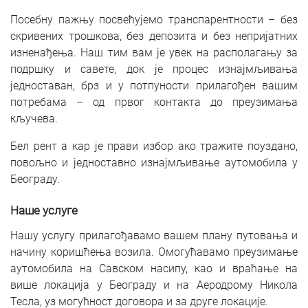
Посебну пажњу посвећујемо транспарентности – без
скривених трошкова, без депозита и без непријатних
изненађења. Наш тим вам је увек на располагању за
подршку и савете, док је процес изнајмљивања
једноставан, брз и у потпуности прилагођен вашим
потребама – од првог контакта до преузимања
кључева.
Бел рент а кар је прави избор ако тражите поуздано,
повољно и једноставно изнајмљивање аутомобила у
Београду.
Наше услуге
Нашу услугу прилагођавамо вашем плану путовања и
начину коришћења возила. Омогућавамо преузимање
аутомобила на Савском насипу, као и враћање на
више локација у Београду и на Аеродрому Никола
Тесла, уз могућност договора и за друге локације.