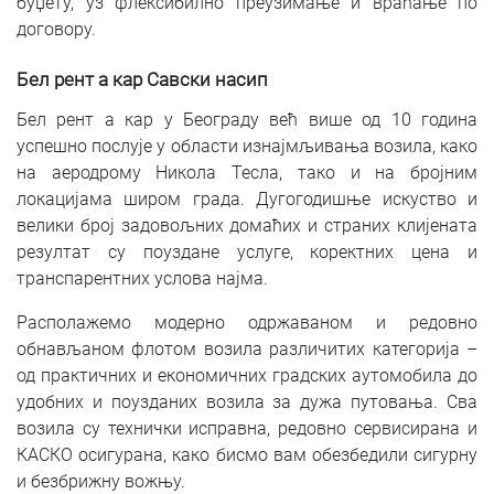
буџету, уз флексибилно преузимање и враћање по
договору.
Бел рент а кар Савски насип
Бел рент а кар у Београду већ више од 10 година
успешно послује у области изнајмљивања возила, како
на аеродрому Никола Тесла, тако и на бројним
локацијама широм града. Дугогодишње искуство и
велики број задовољних домаћих и страних клијената
резултат су поуздане услуге, коректних цена и
транспарентних услова најма.
Располажемо модерно одржаваном и редовно
обнављаном флотом возила различитих категорија –
од практичних и економичних градских аутомобила до
удобних и поузданих возила за дужа путовања. Сва
возила су технички исправна, редовно сервисирана и
КАСКО осигурана, како бисмо вам обезбедили сигурну
и безбрижну вожњу.