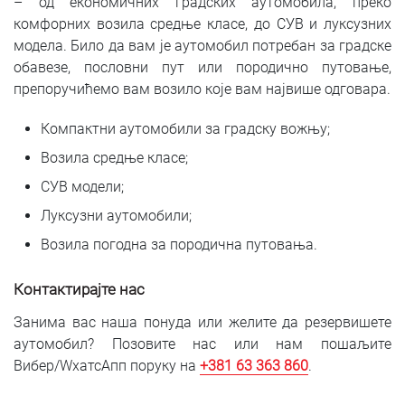
– од економичних градских аутомобила, преко
комфорних возила средње класе, до СУВ и луксузних
модела. Било да вам је аутомобил потребан за градске
обавезе, пословни пут или породично путовање,
препоручићемо вам возило које вам највише одговара.
Компактни аутомобили за градску вожњу;
Возила средње класе;
СУВ модели;
Луксузни аутомобили;
Возила погодна за породична путовања.
Контактирајте нас
Занима вас наша понуда или желите да резервишете
аутомобил? Позовите нас или нам пошаљите
Вибер/WхатсАпп поруку на
+381 6
3 363 860
.