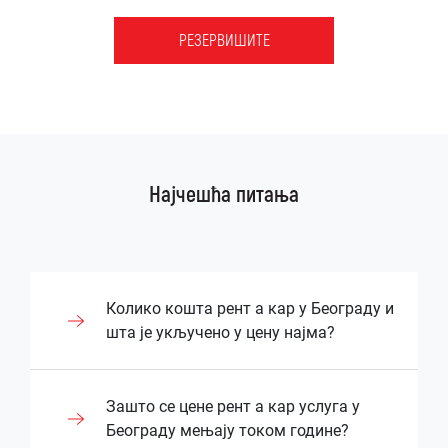
РЕЗЕРВИШИТЕ
Најчешћа питања
Колико кошта рент а кар у Београду и
шта је укључено у цену најма?
Цена рентања возила у Београду зависи
Зашто се цене рент а кар услуга у
од типа возила, дужине најма и додатних
Београду мењају током године?