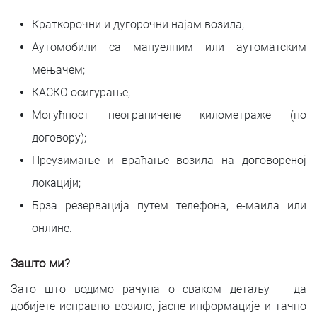
Краткорочни и дугорочни најам возила;
Аутомобили са мануелним или аутоматским
мењачем;
КАСКО осигурање;
Могућност неограничене километраже (по
договору);
Преузимање и враћање возила на договореној
локацији;
Брза резервација путем телефона, е-маила или
онлине.
Зашто ми?
Зато што водимо рачуна о сваком детаљу – да
добијете исправно возило, јасне информације и тачно