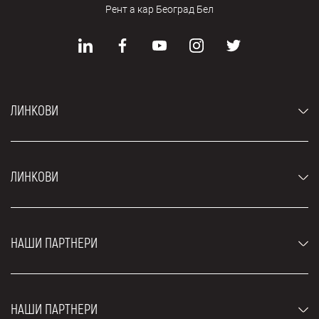
Рент а кар Београд Бел
ЛИНКОВИ
Аутомобили
ЛИНКОВИ
Џипови и СУВ возила
Луксузни аутомобили
Најчешћа питања
Цене
НАШИ ПАРТНЕРИ
Услови најма
Рент а кар возила
Блог
Рент а кар Београд ЗИМ
О нама
НАШИ ПАРТНЕРИ
Фахрсцхуле Zürich