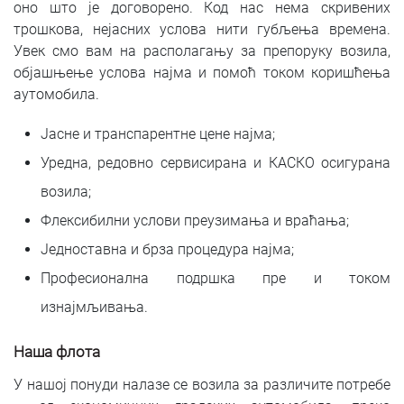
оно што је договорено. Код нас нема скривених
трошкова, нејасних услова нити губљења времена.
Увек смо вам на располагању за препоруку возила,
објашњење услова најма и помоћ током коришћења
аутомобила.
Јасне и транспарентне цене најма;
Уредна, редовно сервисирана и КАСКО осигурана
возила;
Флексибилни услови преузимања и враћања;
Једноставна и брза процедура најма;
Професионална подршка пре и током
изнајмљивања.
Наша флота
У нашој понуди налазе се возила за различите потребе