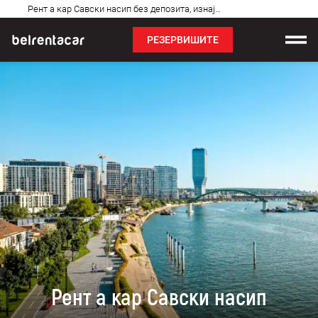
Најчешћа
Рент а кар Савски насип без депозита, изнајмљивање аута: Бел✓
питања
РЕЗЕРВИШИТЕ
Изнајмљивање возила
Цене
Услови најма
О нама
Најчешћа питања
Блог
Контакт
Рент а кар Савски насип