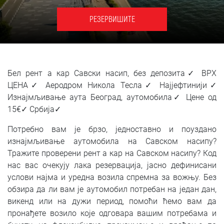
SRPSKI
РЕЗЕРВИШИТЕ
СРПСКИ
ENGLISH
Бел рент а кар Савски насип, без депозита✓ ВРХ
ЦЕНА✓ Аеродром Никола Тесла✓ Најјефтинији✓
Изнајмљивање аута Београд, аутомобила✓ Цене од
15€✓ Србија✓
Потребно вам је брзо, једноставно и поуздано
изнајмљивање аутомобила на Савском насипу?
Тражите проверени рент а кар на Савском насипу? Код
нас вас очекују лака резервација, јасно дефинисани
услови најма и уредна возила спремна за вожњу. Без
обзира да ли вам је аутомобил потребан на један дан,
викенд или на дужи период, помоћи ћемо вам да
пронађете возило које одговара вашим потребама и