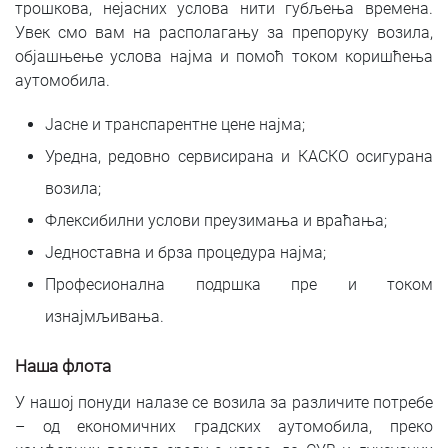
трошкова, нејасних услова нити губљења времена.
Увек смо вам на располагању за препоруку возила,
објашњење услова најма и помоћ током коришћења
аутомобила.
Јасне и транспарентне цене најма;
Уредна, редовно сервисирана и КАСКО осигурана
возила;
Флексибилни услови преузимања и враћања;
Једноставна и брза процедура најма;
Професионална подршка пре и током
изнајмљивања.
Наша флота
У нашој понуди налазе се возила за различите потребе
– од економичних градских аутомобила, преко