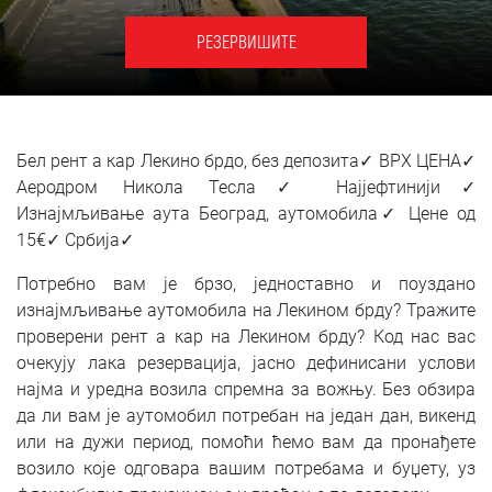
SRPSKI
РЕЗЕРВИШИТЕ
СРПСКИ
ENGLISH
Бел рент а кар Лекино брдо, без депозита✓ ВРХ ЦЕНА✓
Аеродром Никола Тесла✓ Најјефтинији✓
Изнајмљивање аута Београд, аутомобила✓ Цене од
15€✓ Србија✓
Потребно вам је брзо, једноставно и поуздано
изнајмљивање аутомобила на Лекином брду? Тражите
проверени рент а кар на Лекином брду? Код нас вас
очекују лака резервација, јасно дефинисани услови
најма и уредна возила спремна за вожњу. Без обзира
да ли вам је аутомобил потребан на један дан, викенд
или на дужи период, помоћи ћемо вам да пронађете
возило које одговара вашим потребама и буџету, уз