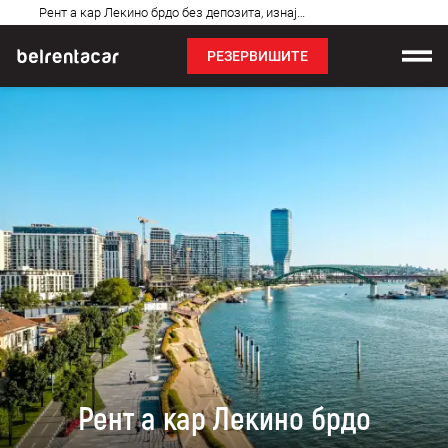
Најчешћа
Рент а кар Лекино брдо без депозита, изнајмљивање аута: Бел✓
питања
РЕЗЕРВИШИТЕ
Изнајмљивање возила
Цене
Услови најма
О нама
Најчешћа питања
Блог
Контакт
Рент а кар Лекино брдо