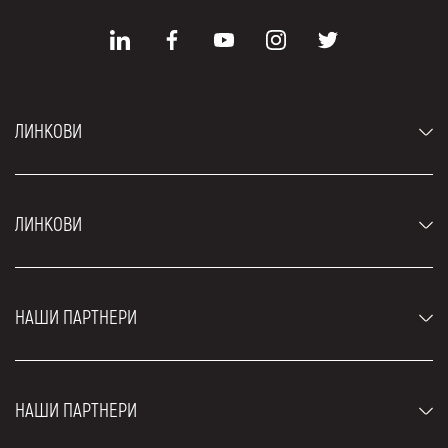
ЛИНКОВИ
Аутомобили
ЛИНКОВИ
Џипови и СУВ возила
Луксузни аутомобили
Најчешћа питања
Цене
НАШИ ПАРТНЕРИ
Услови најма
Рент а кар возила
Блог
Рент а кар Београд ЗИМ
О нама
НАШИ ПАРТНЕРИ
Фахрсцхуле Zürich
Локације