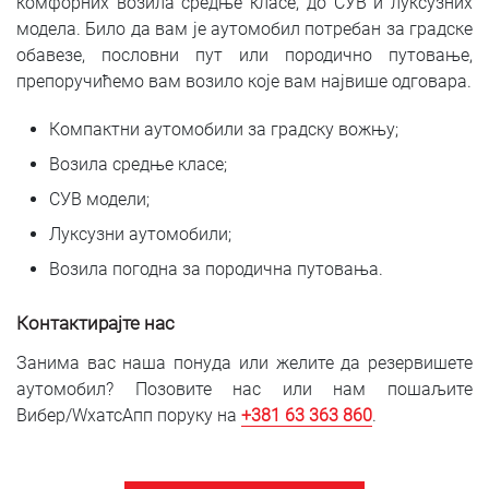
комфорних возила средње класе, до СУВ и луксузних
модела. Било да вам је аутомобил потребан за градске
обавезе, пословни пут или породично путовање,
препоручићемо вам возило које вам највише одговара.
Компактни аутомобили за градску вожњу;
Возила средње класе;
СУВ модели;
Луксузни аутомобили;
Возила погодна за породична путовања.
Контактирајте нас
Занима вас наша понуда или желите да резервишете
аутомобил? Позовите нас или нам пошаљите
Вибер/WхатсАпп поруку на
+381 6
3 363 860
.