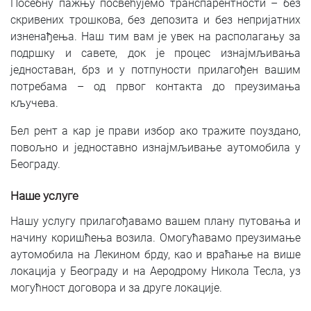
Посебну пажњу посвећујемо транспарентности – без
скривених трошкова, без депозита и без непријатних
изненађења. Наш тим вам је увек на располагању за
подршку и савете, док је процес изнајмљивања
једноставан, брз и у потпуности прилагођен вашим
потребама – од првог контакта до преузимања
кључева.
Бел рент а кар је прави избор ако тражите поуздано,
повољно и једноставно изнајмљивање аутомобила у
Београду.
Наше услуге
Нашу услугу прилагођавамо вашем плану путовања и
начину коришћења возила. Омогућавамо преузимање
аутомобила на Лекином брду, као и враћање на више
локација у Београду и на Аеродрому Никола Тесла, уз
могућност договора и за друге локације.