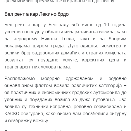
флексибилно преузимање и враћање по договору.
Бел рент а кар Лекино брдо
Бел рент а кар у Београду већ више од 10 година
успешно послује у области изнајмљивања возила, како
на аеродрому Никола Тесла, тако и на бројним
локацијама широм града. Дугогодишње искуство и
велики број задовољних домаћих и страних клијената
резултат су поуздане услуге, коректних цена и
транспарентних услова најма.
Располажемо модерно одржаваном и редовно
обнављаном флотом возила различитих категорија –
од практичних и економичних градских аутомобила до
удобних и поузданих возила за дужа путовања. Сва
возила су технички исправна, редовно сервисирана и
КАСКО осигурана, како бисмо вам обезбедили сигурну
и безбрижну вожњу.