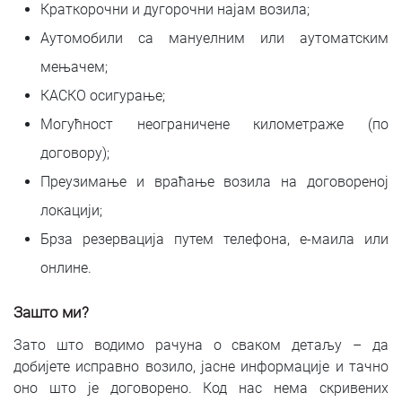
Краткорочни и дугорочни најам возила;
Аутомобили са мануелним или аутоматским
мењачем;
КАСКО осигурање;
Могућност неограничене километраже (по
договору);
Преузимање и враћање возила на договореној
локацији;
Брза резервација путем телефона, е-маила или
онлине.
Зашто ми?
Зато што водимо рачуна о сваком детаљу – да
добијете исправно возило, јасне информације и тачно
оно што је договорено. Код нас нема скривених