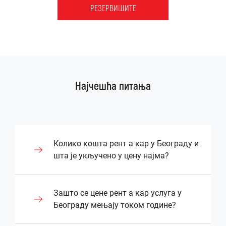
РЕЗЕРВИШИТЕ
Најчешћа питања
Колико кошта рент а кар у Београду и
шта је укључено у цену најма?
Цена рентања возила у Београду зависи
Зашто се цене рент а кар услуга у
од типа возила, дужине најма и додатних
Београду мењају током године?
услуга које корисник захтева. Већина