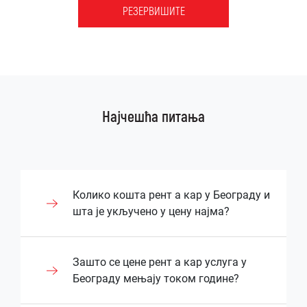
РЕЗЕРВИШИТЕ
Најчешћа питања
Колико кошта рент а кар у Београду и
шта је укључено у цену најма?
Цена рентања возила у Београду зависи
Зашто се цене рент а кар услуга у
од типа возила, дужине најма и додатних
Београду мењају током године?
услуга које корисник захтева. Већина