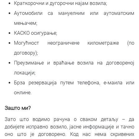
Краткорочни и дугорочни најам возила;
Аутомобили са мануелним или аутоматским
мењачем;
КАСКО осигурање;
Могућност неограничене километраже (по
договору);
Преузимање и враћање возила на договореној
локацији;
Брза резервација путем телефона, е-маила или
онлине.
Зашто ми?
Зато што водимо рачуна о сваком детаљу – да
добијете исправно возило, јасне информације и тачно
оно што је договорено. Код нас нема скривених