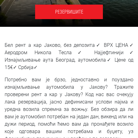
SRPSKI
РЕЗЕРВИШИТЕ
СРПСКИ
ENGLISH
Бел рент а кар Јаково, без депозита✓ ВРХ ЦЕНА✓
Аеродром Никола Тесла✓ Најјефтинији✓
Изнајмљивање аута Београд, аутомобила✓ Цене од
15€✓ Србија✓
Потребно вам је брзо, једноставно и поуздано
изнајмљивање аутомобила у Јакову? Тражите
проверени рент а кар у Јакову? Код нас вас очекују
лака резервација, јасно дефинисани услови најма и
уредна возила спремна за вожњу. Без обзира да ли
вам је аутомобил потребан на један дан, викенд или на
дужи период, помоћи ћемо вам да пронађете возило
које одговара вашим потребама и буџету, уз