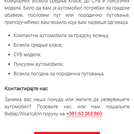
комфорних возила средње класе, до СУВ и луксузних
модела. Било да вам је аутомобил потребан за градске
обавезе, пословни пут или породично путовање,
препоручићемо вам возило које вам највише одговара.
Компактни аутомобили за градску вожњу;
Возила средње класе;
СУВ модели;
Луксузни аутомобили;
Возила погодна за породична путовања.
Контактирајте нас
Занима вас наша понуда или желите да резервишете
аутомобил? Позовите нас или нам пошаљите
Вибер/WхатсАпп поруку на
+381 6
3 363 860
.