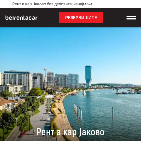
Најчешћа
Рент а кар Јаково без депозита, изнајмљивање аута: Бел✓
питања
РЕЗЕРВИШИТЕ
Изнајмљивање возила
Цене
Услови најма
О нама
Најчешћа питања
Блог
Контакт
Рент а кар Јаково