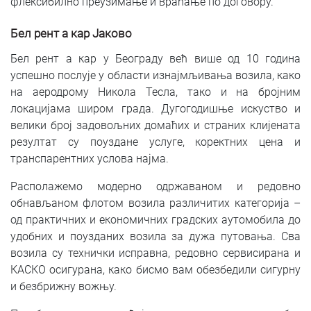
флексибилно преузимање и враћање по договору.
Бел рент а кар Јаково
Бел рент а кар у Београду већ више од 10 година
успешно послује у области изнајмљивања возила, како
на аеродрому Никола Тесла, тако и на бројним
локацијама широм града. Дугогодишње искуство и
велики број задовољних домаћих и страних клијената
резултат су поуздане услуге, коректних цена и
транспарентних услова најма.
Располажемо модерно одржаваном и редовно
обнављаном флотом возила различитих категорија –
од практичних и економичних градских аутомобила до
удобних и поузданих возила за дужа путовања. Сва
возила су технички исправна, редовно сервисирана и
КАСКО осигурана, како бисмо вам обезбедили сигурну
и безбрижну вожњу.