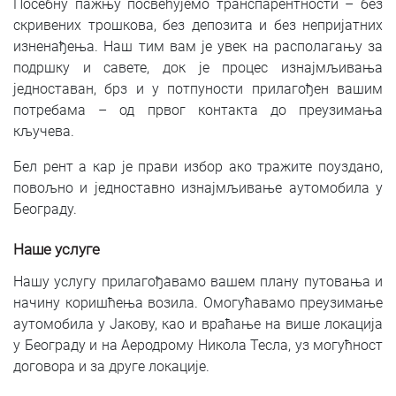
Посебну пажњу посвећујемо транспарентности – без
скривених трошкова, без депозита и без непријатних
изненађења. Наш тим вам је увек на располагању за
подршку и савете, док је процес изнајмљивања
једноставан, брз и у потпуности прилагођен вашим
потребама – од првог контакта до преузимања
кључева.
Бел рент а кар је прави избор ако тражите поуздано,
повољно и једноставно изнајмљивање аутомобила у
Београду.
Наше услуге
Нашу услугу прилагођавамо вашем плану путовања и
начину коришћења возила. Омогућавамо преузимање
аутомобила у Јакову, као и враћање на више локација
у Београду и на Аеродрому Никола Тесла, уз могућност
договора и за друге локације.