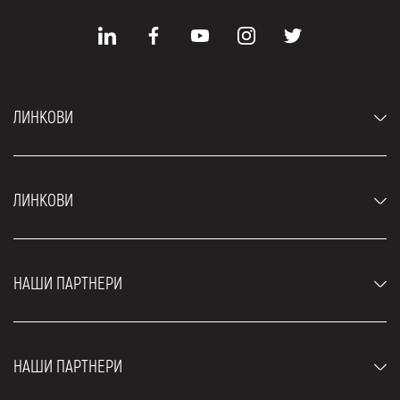
ЛИНКОВИ
Аутомобили
ЛИНКОВИ
Џипови и СУВ возила
Луксузни аутомобили
Најчешћа питања
Цене
НАШИ ПАРТНЕРИ
Услови најма
Рент а кар возила
Блог
Рент а кар Београд ЗИМ
О нама
НАШИ ПАРТНЕРИ
Фахрсцхуле Zürich
Локације