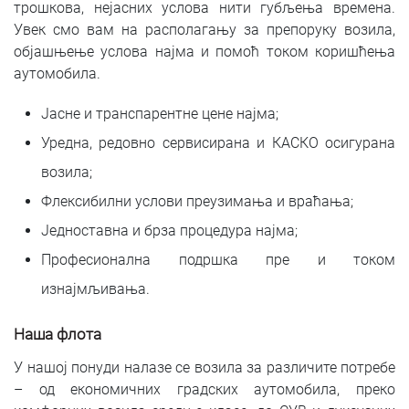
трошкова, нејасних услова нити губљења времена.
Увек смо вам на располагању за препоруку возила,
објашњење услова најма и помоћ током коришћења
аутомобила.
Јасне и транспарентне цене најма;
Уредна, редовно сервисирана и КАСКО осигурана
возила;
Флексибилни услови преузимања и враћања;
Једноставна и брза процедура најма;
Професионална подршка пре и током
изнајмљивања.
Наша флота
У нашој понуди налазе се возила за различите потребе
– од економичних градских аутомобила, преко