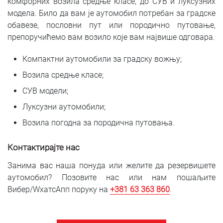
комфорних возила средње класе, до СУВ и луксузних
модела. Било да вам је аутомобил потребан за градске
обавезе, пословни пут или породично путовање,
препоручићемо вам возило које вам највише одговара.
Компактни аутомобили за градску вожњу;
Возила средње класе;
СУВ модели;
Луксузни аутомобили;
Возила погодна за породична путовања.
Контактирајте нас
Занима вас наша понуда или желите да резервишете
аутомобил? Позовите нас или нам пошаљите
Вибер/WхатсАпп поруку на
+381 6
3 363 860
.