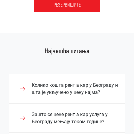
РЕЗЕРВИШИТЕ
Најчешћа питања
Колико кошта рент а кар у Београду и
шта је укључено у цену најма?
Цена рентања возила у Београду зависи
Зашто се цене рент а кар услуга у
од типа возила, дужине најма и додатних
Београду мењају током године?
услуга које корисник захтева. Већина