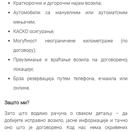
Краткорочни и дугорочни најам возила;
Аутомобили са мануелним или аутоматским
мењачем;
КАСКО осигурање;
Могућност неограничене километраже (по
договору);
Преузимање и враћање возила на договореној
локацији;
Брза резервација путем телефона, е-маила или
онлине.
Зашто ми?
Зато што водимо рачуна о сваком детаљу – да
добијете исправно возило, јасне информације и тачно
оно што је договорено. Код нас нема скривених