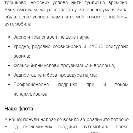
трошкова, нејасних услова нити губљења времена.
Увек смо вам на располагању за препоруку возила,
објашњење услова најма и помоћ током коришћења
аутомобила.
Јасне и транспарентне цене најма;
Уредна, редовно сервисирана и КАСКО осигурана
возила;
Флексибилни услови преузимања и враћања;
Једноставна и брза процедура најма;
Професионална подршка пре и током
изнајмљивања.
Наша флота
У нашој понуди налазе се возила за различите потребе
– од економичних градских аутомобила, преко