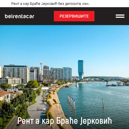
Најчешћа
Рент а кар Браће Јерковић без депозита, изнајмљивање аута: Бел✓
питања
РЕЗЕРВИШИТЕ
Изнајмљивање возила
Цене
Услови најма
О нама
Најчешћа питања
Блог
Контакт
Рент а кар Браће Јерковић