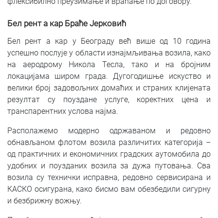
флексибилно преузимање и враћање по договору.
Бел рент а кар Браће Јерковић
Бел рент а кар у Београду већ више од 10 година
успешно послује у области изнајмљивања возила, како
на аеродрому Никола Тесла, тако и на бројним
локацијама широм града. Дугогодишње искуство и
велики број задовољних домаћих и страних клијената
резултат су поуздане услуге, коректних цена и
транспарентних услова најма.
Располажемо модерно одржаваном и редовно
обнављаном флотом возила различитих категорија –
од практичних и економичних градских аутомобила до
удобних и поузданих возила за дужа путовања. Сва
возила су технички исправна, редовно сервисирана и
КАСКО осигурана, како бисмо вам обезбедили сигурну
и безбрижну вожњу.