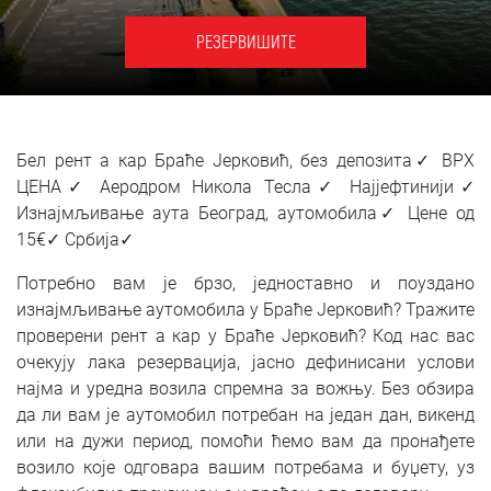
SRPSKI
РЕЗЕРВИШИТЕ
СРПСКИ
ENGLISH
Бел рент а кар Браће Јерковић, без депозита✓ ВРХ
ЦЕНА✓ Аеродром Никола Тесла✓ Најјефтинији✓
Изнајмљивање аута Београд, аутомобила✓ Цене од
15€✓ Србија✓
Потребно вам је брзо, једноставно и поуздано
изнајмљивање аутомобила у Браће Јерковић? Тражите
проверени рент а кар у Браће Јерковић? Код нас вас
очекују лака резервација, јасно дефинисани услови
најма и уредна возила спремна за вожњу. Без обзира
да ли вам је аутомобил потребан на један дан, викенд
или на дужи период, помоћи ћемо вам да пронађете
возило које одговара вашим потребама и буџету, уз