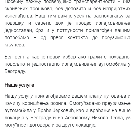
Посебну пажњу посвећујемо транспарентности – без
скривених трошкова, без депозита и без непријатних
изненађења. Наш тим вам је увек на располагању за
подршку и савете, док је процес изнајмљивања
једноставан, брз и у потпуности прилагођен вашим
потребама – од првог контакта до преузимања
кључева.
Бел рент а кар је прави избор ако тражите поуздано,
повољно и једноставно изнајмљивање аутомобила у
Београду.
Наше услуге
Нашу услугу прилагођавамо вашем плану путовања и
начину коришћења возила. Омогућавамо преузимање
аутомобила у Браће Јерковић, као и враћање на више
локација у Београду и на Аеродрому Никола Тесла, уз
могућност договора и за друге локације.