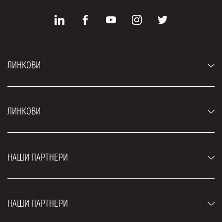
ЛИНКОВИ
Аутомобили
ЛИНКОВИ
Џипови и СУВ возила
Луксузни аутомобили
Најчешћа питања
Цене
НАШИ ПАРТНЕРИ
Услови најма
Рент а кар возила
Блог
Рент а кар Београд ЗИМ
О нама
НАШИ ПАРТНЕРИ
Фахрсцхуле Zürich
Локације