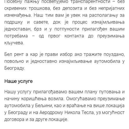
Посебну пажњу посвећујемо транспарентности – без
скривених трошкова, без депозита и без непријатних
изненађења. Наш тим вам је увек на располагању за
подршку и савете, док је процес изнајмљивања
једноставан, брз и у потпуности прилагођен вашим
потребама – од првог контакта до преузимања
кључева.
Бел рент а кар је прави избор ако тражите поуздано,
повољно и једноставно изнајмљивање аутомобила у
Београду.
Наше услуге
Нашу услугу прилагођавамо вашем плану путовања и
начину коришћења возила. Омогућавамо преузимање
аутомобила у Бељини, као и враћање на више локација
у Београду и на Аеродрому Никола Тесла, уз могућност
договора и за друге локације.