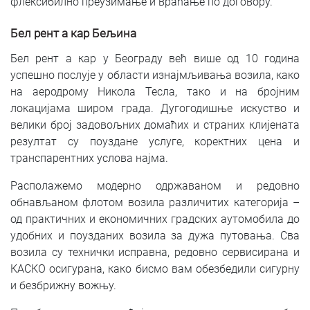
флексибилно преузимање и враћање по договору.
Бел рент а кар Бељина
Бел рент а кар у Београду већ више од 10 година
успешно послује у области изнајмљивања возила, како
на аеродрому Никола Тесла, тако и на бројним
локацијама широм града. Дугогодишње искуство и
велики број задовољних домаћих и страних клијената
резултат су поуздане услуге, коректних цена и
транспарентних услова најма.
Располажемо модерно одржаваном и редовно
обнављаном флотом возила различитих категорија –
од практичних и економичних градских аутомобила до
удобних и поузданих возила за дужа путовања. Сва
возила су технички исправна, редовно сервисирана и
КАСКО осигурана, како бисмо вам обезбедили сигурну
и безбрижну вожњу.