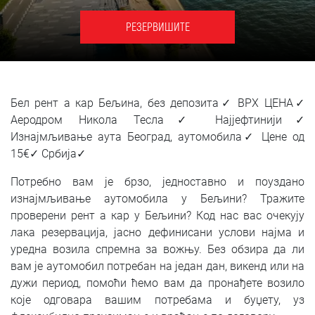
SRPSKI
РЕЗЕРВИШИТЕ
СРПСКИ
ENGLISH
Бел рент а кар Бељина, без депозита✓ ВРХ ЦЕНА✓
Аеродром Никола Тесла✓ Најјефтинији✓
Изнајмљивање аута Београд, аутомобила✓ Цене од
15€✓ Србија✓
Потребно вам је брзо, једноставно и поуздано
изнајмљивање аутомобила у Бељини? Тражите
проверени рент а кар у Бељини? Код нас вас очекују
лака резервација, јасно дефинисани услови најма и
уредна возила спремна за вожњу. Без обзира да ли
вам је аутомобил потребан на један дан, викенд или на
дужи период, помоћи ћемо вам да пронађете возило
које одговара вашим потребама и буџету, уз