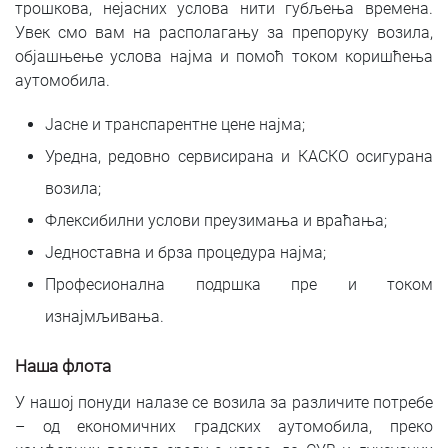
трошкова, нејасних услова нити губљења времена.
Увек смо вам на располагању за препоруку возила,
објашњење услова најма и помоћ током коришћења
аутомобила.
Јасне и транспарентне цене најма;
Уредна, редовно сервисирана и КАСКО осигурана
возила;
Флексибилни услови преузимања и враћања;
Једноставна и брза процедура најма;
Професионална подршка пре и током
изнајмљивања.
Наша флота
У нашој понуди налазе се возила за различите потребе
– од економичних градских аутомобила, преко