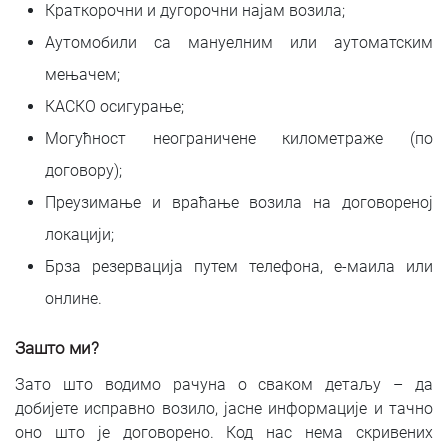
Краткорочни и дугорочни најам возила;
Аутомобили са мануелним или аутоматским
мењачем;
КАСКО осигурање;
Могућност неограничене километраже (по
договору);
Преузимање и враћање возила на договореној
локацији;
Брза резервација путем телефона, е-маила или
онлине.
Зашто ми?
Зато што водимо рачуна о сваком детаљу – да
добијете исправно возило, јасне информације и тачно
оно што је договорено. Код нас нема скривених