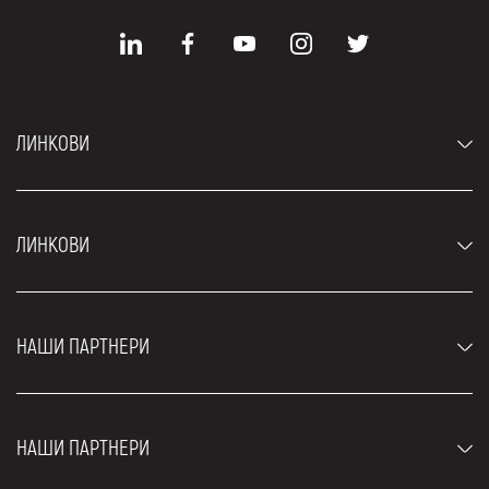
ЛИНКОВИ
Аутомобили
ЛИНКОВИ
Џипови и СУВ возила
Луксузни аутомобили
Најчешћа питања
Цене
НАШИ ПАРТНЕРИ
Услови најма
Рент а кар возила
Блог
Рент а кар Београд ЗИМ
О нама
НАШИ ПАРТНЕРИ
Фахрсцхуле Zürich
Локације