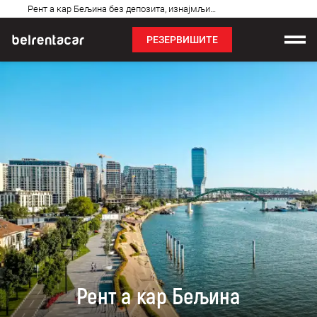
Најчешћа
Рент а кар Бељина без депозита, изнајмљивање аута: Бел✓
питања
РЕЗЕРВИШИТЕ
Изнајмљивање возила
Цене
Услови најма
О нама
Најчешћа питања
Блог
Контакт
Рент а кар Бељина