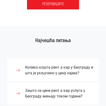
РЕЗЕРВИШИТЕ
Најчешћа питања
Колико кошта рент а кар у Београду и
шта је укључено у цену најма?
Цена рентања возила у Београду зависи
Зашто се цене рент а кар услуга у
од типа возила, дужине најма и додатних
Београду мењају током године?
услуга које корисник захтева. Већина