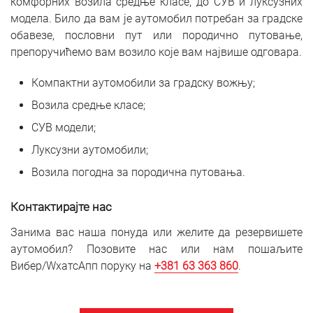
комфорних возила средње класе, до СУВ и луксузних
модела. Било да вам је аутомобил потребан за градске
обавезе, пословни пут или породично путовање,
препоручићемо вам возило које вам највише одговара.
Компактни аутомобили за градску вожњу;
Возила средње класе;
СУВ модели;
Луксузни аутомобили;
Возила погодна за породична путовања.
Контактирајте нас
Занима вас наша понуда или желите да резервишете
аутомобил? Позовите нас или нам пошаљите
Вибер/WхатсАпп поруку на
+381 6
3 363 860
.