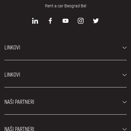
Rent a car Beograd Bel
LINKOVI
Automobili
LINKOVI
Džipovi i SUV vozila
Luksuzni automobili
Najčešća pitanja
Cene
NAŠI PARTNERI
Uslovi najma
Rent a car vozila
Blog
Rent a car Beograd ZIM
O nama
NAŠI PARTNERI