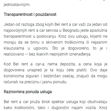
jednostavnijim.
Transparentnost i pouzdanost
Jedan od razloga zbog kojih Bel rent a car važi za jedan od
najpovoljnijih rent a car servisa u Beogradu jeste apsolutna
transparentnost u poslovanju. Kroz ovu uslugu, klijenti ne
moraju da se brinu o skrivenim troškovima ili nejasnim
klauzulama u ugovoru. Što je dogovoreno, to je i
realizovano — bez ikakvih neprijatnih iznenađenja.
Kod Bel rent a car-a, nema depozita, a cena koja je
dogovorena unapred je ta koju ćete platiti. Ovo daje
korisnicima siguran i bezbrižan osećaj, znajući da mogu
računati na preciznu i jasnu ponudu.
Raznovrsna ponuda usluga
Bel rent a car pruža širok spektar usluga koji obuhvataju
kako kratkoročni, tako i dugoročni najam vozila. Kroz