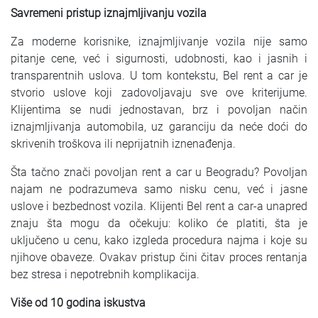
Savremeni pristup iznajmljivanju vozila
Za moderne korisnike, iznajmljivanje vozila nije samo
pitanje cene, već i sigurnosti, udobnosti, kao i jasnih i
transparentnih uslova. U tom kontekstu, Bel rent a car je
stvorio uslove koji zadovoljavaju sve ove kriterijume.
Klijentima se nudi jednostavan, brz i povoljan način
iznajmljivanja automobila, uz garanciju da neće doći do
skrivenih troškova ili neprijatnih iznenađenja.
Šta tačno znači povoljan rent a car u Beogradu? Povoljan
najam ne podrazumeva samo nisku cenu, već i jasne
uslove i bezbednost vozila. Klijenti Bel rent a car-a unapred
znaju šta mogu da očekuju: koliko će platiti, šta je
uključeno u cenu, kako izgleda procedura najma i koje su
njihove obaveze. Ovakav pristup čini čitav proces rentanja
bez stresa i nepotrebnih komplikacija.
Više od 10 godina iskustva