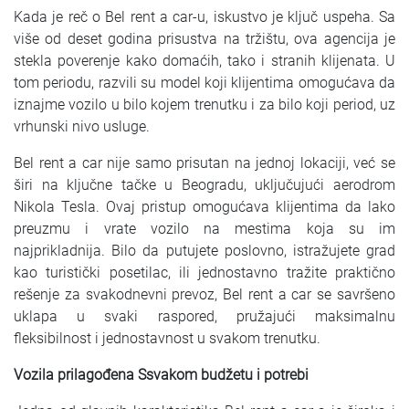
Kada je reč o Bel rent a car-u, iskustvo je ključ uspeha. Sa
više od deset godina prisustva na tržištu, ova agencija je
stekla poverenje kako domaćih, tako i stranih klijenata. U
tom periodu, razvili su model koji klijentima omogućava da
iznajme vozilo u bilo kojem trenutku i za bilo koji period, uz
vrhunski nivo usluge.
Bel rent a car nije samo prisutan na jednoj lokaciji, već se
širi na ključne tačke u Beogradu, uključujući aerodrom
Nikola Tesla. Ovaj pristup omogućava klijentima da lako
preuzmu i vrate vozilo na mestima koja su im
najprikladnija. Bilo da putujete poslovno, istražujete grad
kao turistički posetilac, ili jednostavno tražite praktično
rešenje za svakodnevni prevoz, Bel rent a car se savršeno
uklapa u svaki raspored, pružajući maksimalnu
fleksibilnost i jednostavnost u svakom trenutku.
Vozila prilagođena Ssvakom budžetu i potrebi