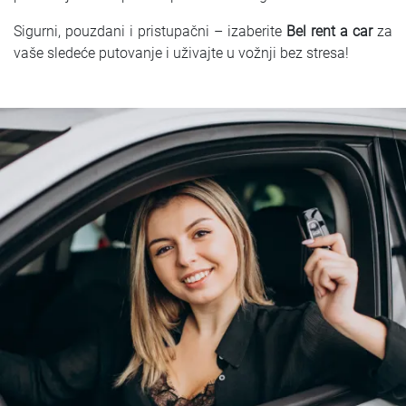
Sigurni, pouzdani i pristupačni – izaberite
Bel rent a car
za
vaše sledeće putovanje i uživajte u vožnji bez stresa!