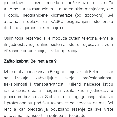
jednostavnu i brzu proceduru, možete izabrati između
automobila sa manuelnim ili automatskim menjačem, kao
i opciju neograničene kilometraže (po dogovoru). Svi
automobili dolaze sa KASKO osiguranjem, što pruža
dodatnu sigurnost tokom najma.
Osim toga, rezervacija je moguća putem telefona, e-maila
ili jednostavnog online sistema, što omogućava brzu i
efikasnu komunikaciju, bez komplikacija.
Zašto Izabrati Bel rent a car?
Izbor rent a car servisa u Beogradu nije lak, ali Bel rent a car
se izdvaja zahvaljujući svojoj profesionalnosti,
fleksibilnosti i transparentnosti. Klijenti najčešće ističu
jasne cene, uredna i sigurna vozila, kao i jednostavnu
proceduru bez stresa. S obzirom na dugogodišnje iskustvo
i profesionalnu podršku tokom celog procesa najma, Bel
rent a car predstavlja pouzdano rešenje za sve vrste
putovanja i transportnih potreba u Beogradu.