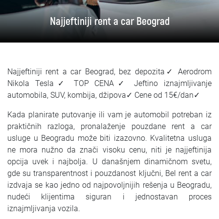
SRPSKI
Najjeftiniji rent a car Beograd
СРПСКИ
ENGLISH
Najjeftiniji rent a car Beograd, bez depozita✓ Aerodrom
Nikola Tesla✓ TOP CENA✓ Jeftino iznajmljivanje
automobila, SUV, kombija, džipova✓ Cene od 15€/dan✓
Kada planirate putovanje ili vam je automobil potreban iz
praktičnih razloga, pronalaženje pouzdane rent a car
usluge u Beogradu može biti izazovno. Kvalitetna usluga
ne mora nužno da znači visoku cenu, niti je najjeftinija
opcija uvek i najbolja. U današnjem dinamičnom svetu,
gde su transparentnost i pouzdanost ključni, Bel rent a car
izdvaja se kao jedno od najpovoljnijih rešenja u Beogradu,
nudeći klijentima siguran i jednostavan proces
iznajmljivanja vozila.