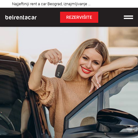
Najčešća
Najjeftiniji rent a car Beograd, iznajmljivanje auta: Bel✓
pitanja
REZERVIŠITE
Iznajmljivanje vozila
Cene
Uslovi najma
O nama
Najčešća pitanja
Blog
Kontakt