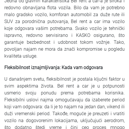
Jedna od glavnih karakteristika Bel rent a car-a je široka i
redovno obnavljana flota vozila. Bilo da vam je potrebno
malo gradsko vozilo, komforan automobil za duže rute ili
SUV za porodnična putovanja, Bel rent a car ima vozilo
koje odgovara vašim potrebama. Svako vozilo je tehnički
ispravno, redovno servisirano i KASKO osigurano, što
garantuje bezbednost i udobnost tokom vožnje. Tako,
povoljan najam ne mora da znači kompromise u pogledu
kvaliteta usluge.
Fleksibilnost iznajmljivanja: Kada vam odgovara
U današnjem svetu, fleksibilnost je postala ključni faktor u
svim aspektima života. Bel rent a car je u potpunosti
usmerio svoju ponudu prema potrebama korisnika.
Fleksibilni uslovi najma omogućavaju da izaberete period
koji vam odgovara: da li je to najam na jedan dan, vikend ili
duži vremenski period. Takođe, moguće je preuzeti i vratiti
vozilo na dogovorenim lokacijama, uključujući aerodrom,
što dodatno štedi vreme i čini ceo proces mnogo