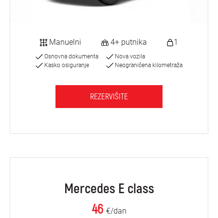
Manuelni
4+ putnika
1
Osnovna dokumenta
Nova vozila
Kasko osiguranje
Neograničena kilometraža
REZERVIŠITE
Mercedes E class
46
€/dan