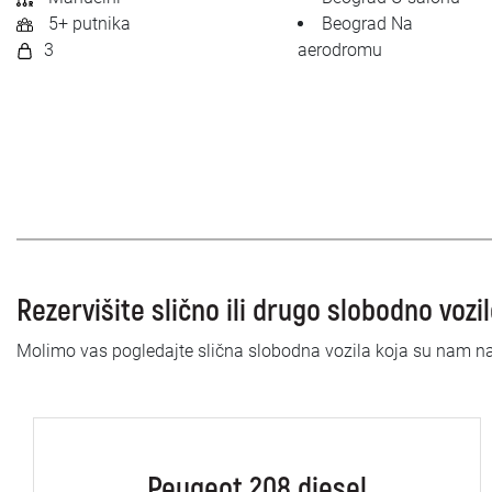
5+ putnika
Beograd Na
3
aerodromu
Rezervišite slično ili drugo slobodno vozi
Molimo vas pogledajte slična slobodna vozila koja su nam n
Peugeot 208 diesel