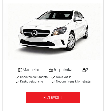
Manuelni
5+ putnika
2
Osnovna dokumenta
Nova vozila
Kasko osiguranje
Neograničena kilometraža
REZERVIŠITE