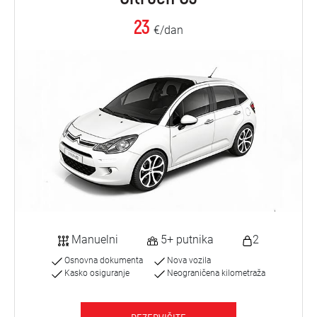
23
€/dan
Manuelni
5+ putnika
2
Osnovna dokumenta
Nova vozila
Kasko osiguranje
Neograničena kilometraža