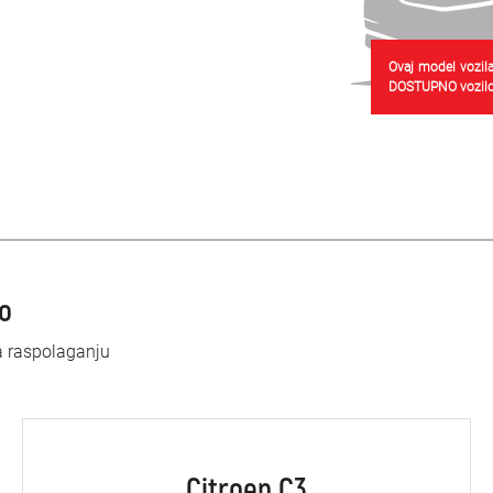
Ovaj model vozila
DOSTUPNO vozilo
lo
a raspolaganju
Citroen C3