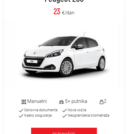
23
€/dan
Manuelni
5+ putnika
2
Osnovna dokumenta
Nova vozila
Kasko osiguranje
Neograničena kilometraža