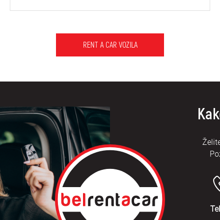
RENT A CAR VOZILA
Kak
Želit
Po
Te