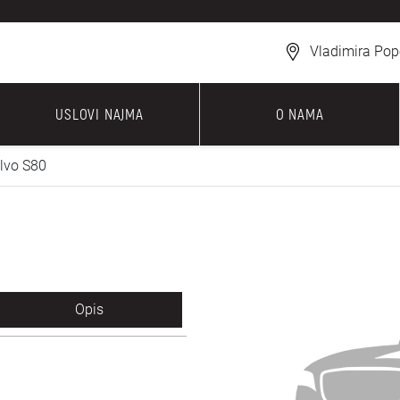
Vladimira Pop
USLOVI NAJMA
O NAMA
lvo S80
Opis