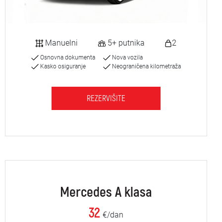
Manuelni
5+ putnika
2
Osnovna dokumenta
Nova vozila
Kasko osiguranje
Neograničena kilometraža
REZERVIŠITE
Mercedes A klasa
32
€/dan