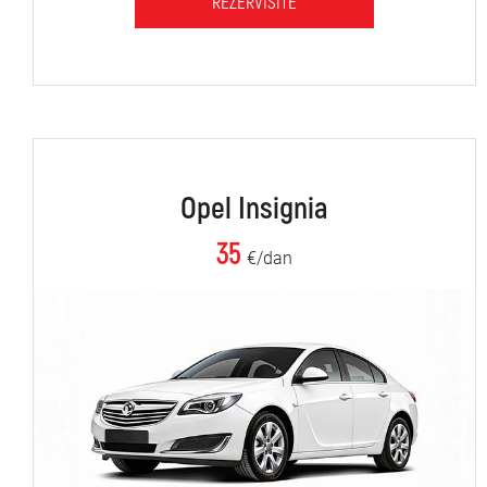
REZERVIŠITE
Opel Insignia
35
€/dan