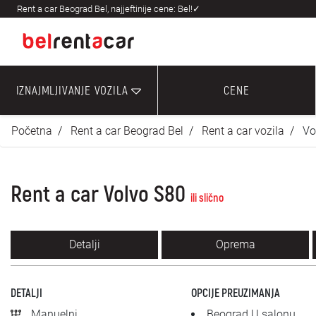
Rent a car Beograd Bel, najjeftinije cene: Bel!✓
IZNAJMLJIVANJE VOZILA
CENE
Početna
Rent a car Beograd Bel
Rent a car vozila
Vo
Rent a car Volvo S80
ili slično
Detalji
Oprema
DETALJI
OPCIJE PREUZIMANJA
Manuelni
Beograd U salonu