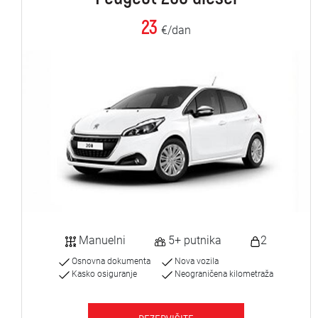
23
€/dan
Manuelni
5+ putnika
2
Osnovna dokumenta
Nova vozila
Kasko osiguranje
Neograničena kilometraža