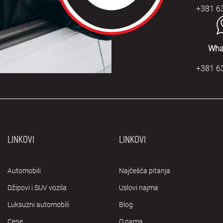
+381 6
Wha
+381 6
LINKOVI
LINKOVI
Automobili
Najčešća pitanja
Džipovi i SUV vozila
Uslovi najma
Luksuzni automobili
Blog
Cene
O nama