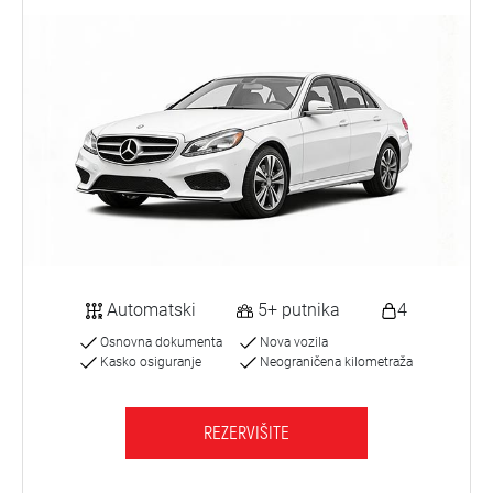
Automatski
5+ putnika
4
Osnovna dokumenta
Nova vozila
Kasko osiguranje
Neograničena kilometraža
REZERVIŠITE