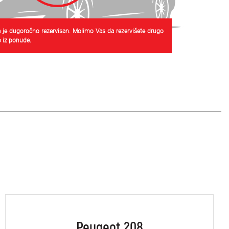
 je dugoročno rezervisan. Molimo Vas da rezervišete drugo
 iz ponude.
Peugeot 208