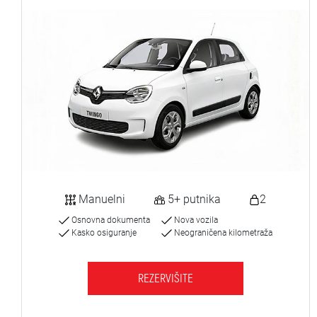
Manuelni
5+ putnika
2
Osnovna dokumenta
Nova vozila
Kasko osiguranje
Neograničena kilometraža
REZERVIŠITE