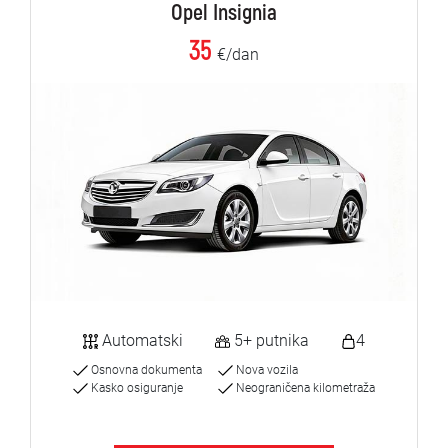
Opel Insignia
35
€/dan
Automatski
5+ putnika
4
Osnovna dokumenta
Nova vozila
Kasko osiguranje
Neograničena kilometraža