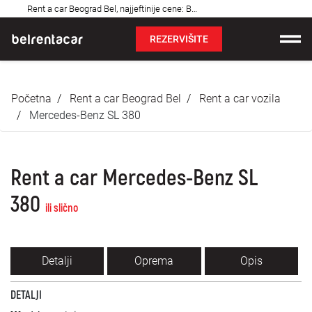
Najčešća
Rent a car Beograd Bel, najjeftinije cene: Bel!✓
pitanja
REZERVIŠITE
Iznajmljivanje vozila
Početna
Rent a car Beograd Bel
Rent a car vozila
Cene
Mercedes-Benz SL 380
Uslovi najma
Rent a car Mercedes-Benz SL
O nama
380
ili slično
Najčešća pitanja
Blog
Detalji
Oprema
Opis
Kontakt
DETALJI