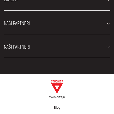
Džipovi i SUV vozila
Luksuzni automobili
Najčešća pitanja
Cene
NAŠI PARTNERI
Uslovi najma
Rent a car vozila
Blog
Rent a car Beograd ZIM
O nama
NAŠI PARTNERI
Fahrschule Zürich
Lokacije
Rent a car Beograd Royal
Kontakt
Rent a car Beograd Atos
Car rental Beograd
EDePro
Rent a car Beograd Aldi
Flughafen taxi Wien
Iznajmljivanje kombija
Selidbe Beograd
Otkup automobila
Web dizajn
Estetska hirurgija Royal
|
Blog
Plastična hirurgija Royal
|