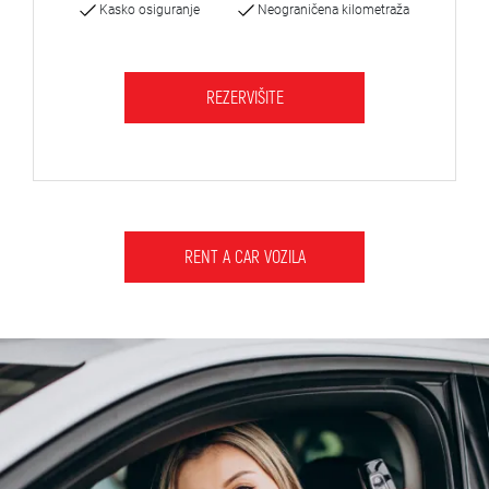
Kasko osiguranje
Neograničena kilometraža
REZERVIŠITE
RENT A CAR VOZILA