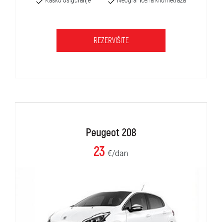
Kasko osiguranje
Neograničena kilometraža
REZERVIŠITE
Peugeot 208
23
€/dan