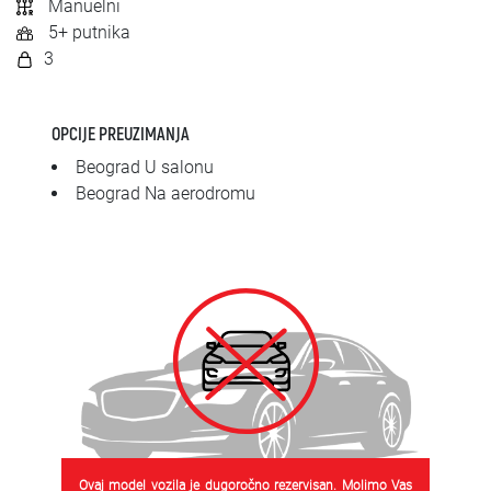
Manuelni
SRPSKI
5+ putnika
3
СРПСКИ
ENGLISH
OPCIJE PREUZIMANJA
Beograd U salonu
Beograd Na aerodromu
Ovaj model vozila je dugoročno rezervisan. Molimo Vas