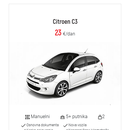
Citroen C3
23
€/dan
Manuelni
5+ putnika
2
Osnovna dokumenta
Nova vozila