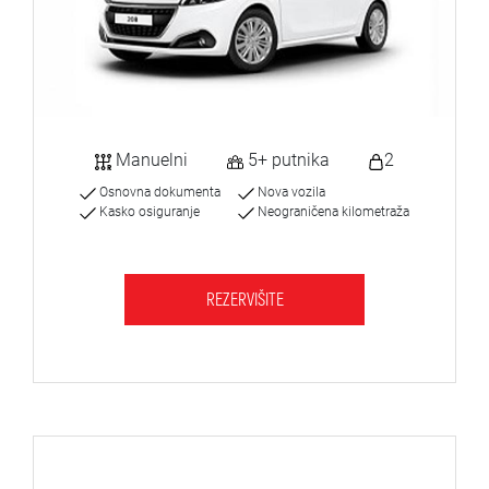
Manuelni
5+ putnika
2
Osnovna dokumenta
Nova vozila
Kasko osiguranje
Neograničena kilometraža
REZERVIŠITE