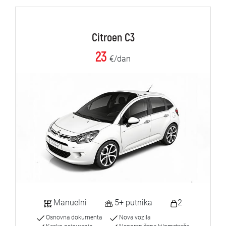
Citroen C3
23
€/dan
Manuelni
5+ putnika
2
Osnovna dokumenta
Nova vozila