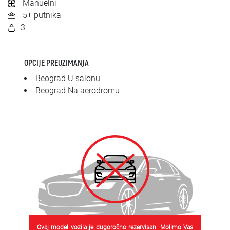
Manuelni
SRPSKI
5+ putnika
3
СРПСКИ
ENGLISH
OPCIJE PREUZIMANJA
Beograd U salonu
Beograd Na aerodromu
Ovaj model vozila je dugoročno rezervisan. Molimo Vas