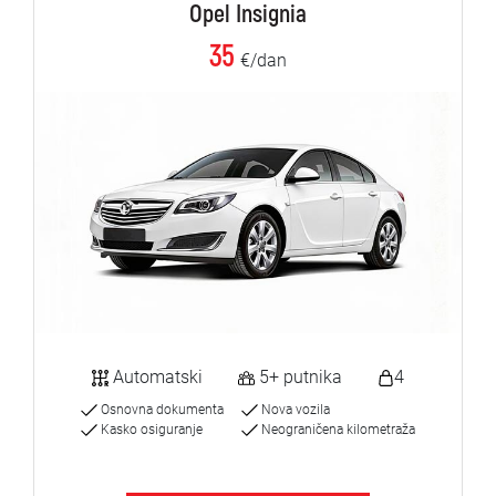
Opel Insignia
35
€/dan
Automatski
5+ putnika
4
Osnovna dokumenta
Nova vozila
Kasko osiguranje
Neograničena kilometraža