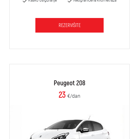
Kasko osiguranje
Neograničena kilometraža
REZERVIŠITE
Peugeot 208
23
€/dan