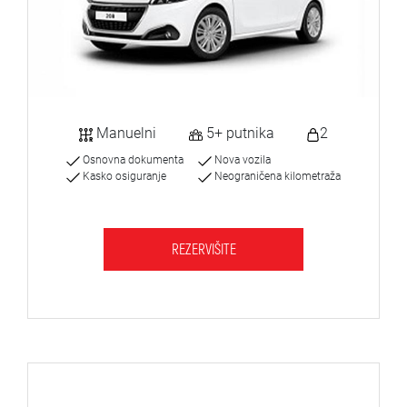
Manuelni
5+ putnika
2
Osnovna dokumenta
Nova vozila
Kasko osiguranje
Neograničena kilometraža
REZERVIŠITE