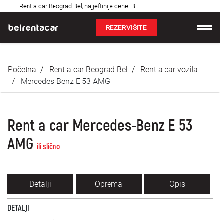
Najčešća
Rent a car Beograd Bel, najjeftinije cene: Bel!✓
pitanja
REZERVIŠITE
Iznajmljivanje vozila
Početna
Rent a car Beograd Bel
Rent a car vozila
Cene
Mercedes-Benz E 53 AMG
Uslovi najma
Rent a car Mercedes-Benz E 53
O nama
AMG
ili slično
Najčešća pitanja
Blog
Detalji
Oprema
Opis
Kontakt
DETALJI