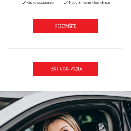
Kasko osiguranje
Neograničena kilometraža
REZERVIŠITE
RENT A CAR VOZILA