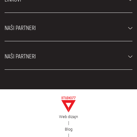
Džipovi i SUV vozila
Luksuzni automobili
Najčešća pitanja
Cene
NAŠI PARTNERI
Uslovi najma
Rent a car vozila
Blog
Rent a car Beograd ZIM
O nama
NAŠI PARTNERI
Fahrschule Zürich
Lokacije
Rent a car Beograd Royal
Kontakt
Rent a car Beograd Atos
Car rental Beograd
EDePro
Rent a car Beograd Aldi
Flughafen taxi Wien
Iznajmljivanje kombija
Selidbe Beograd
Otkup automobila
Web dizajn
Estetska hirurgija Royal
|
Blog
Plastična hirurgija Royal
|