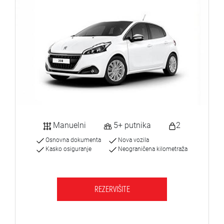
Manuelni
5+ putnika
2
Osnovna dokumenta
Nova vozila
Kasko osiguranje
Neograničena kilometraža
REZERVIŠITE