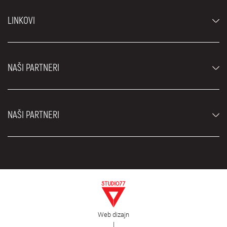
Automobili
LINKOVI
Džipovi i SUV vozila
Luksuzni automobili
Najčešća pitanja
Cene
NAŠI PARTNERI
Uslovi najma
Rent a car vozila
Blog
Rent a car Beograd ZIM
O nama
NAŠI PARTNERI
Fahrschule Zürich
Lokacije
Rent a car Beograd Royal
Kontakt
Rent a car Beograd Atos
Car rental Beograd
EDePro
Rent a car Beograd Aldi
Flughafen taxi Wien
Iznajmljivanje kombija
Selidbe Beograd
Otkup automobila
Web dizajn
Estetska hirurgija Royal
|