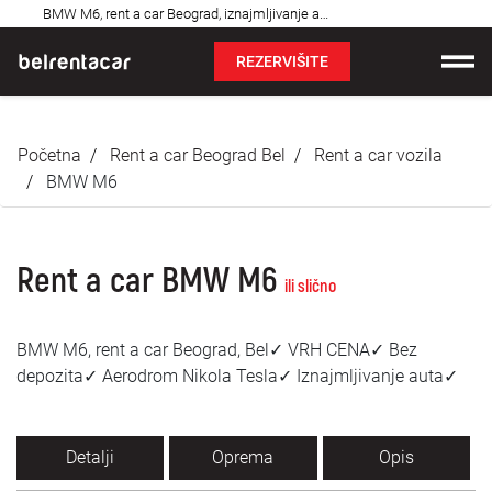
Najčešća
BMW M6, rent a car Beograd, iznajmljivanje auta: Bel✓
pitanja
REZERVIŠITE
Iznajmljivanje vozila
Početna
Rent a car Beograd Bel
Rent a car vozila
Cene
BMW M6
Uslovi najma
Rent a car BMW M6
O nama
ili slično
Najčešća pitanja
BMW M6, rent a car Beograd, Bel✓ VRH CENA✓ Bez
depozita✓ Aerodrom Nikola Tesla✓ Iznajmljivanje auta✓
Blog
Kontakt
Detalji
Oprema
Opis