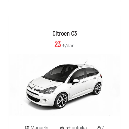
Citroen C3
23
€/dan
Manuelni
5+ putnika
2