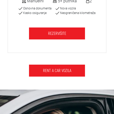
Manuelni
5+ putnika
2
Osnovna dokumenta
Nova vozila
Kasko osiguranje
Neograničena kilometraža
REZERVIŠITE
RENT A CAR VOZILA