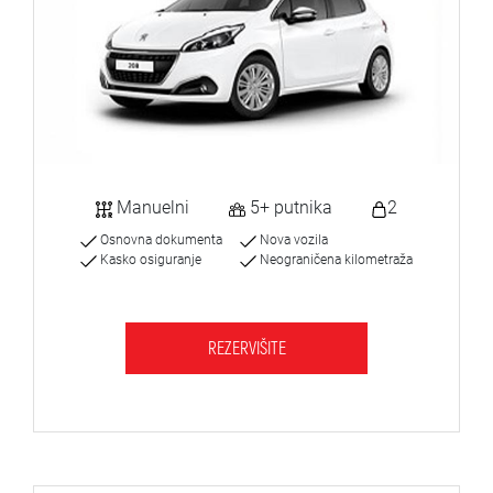
Manuelni
5+ putnika
2
Osnovna dokumenta
Nova vozila
Kasko osiguranje
Neograničena kilometraža
REZERVIŠITE