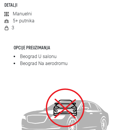
SRPSKI
DETALJI
Manuelni
СРПСКИ
5+ putnika
3
ENGLISH
OPCIJE PREUZIMANJA
Beograd U salonu
Beograd Na aerodromu