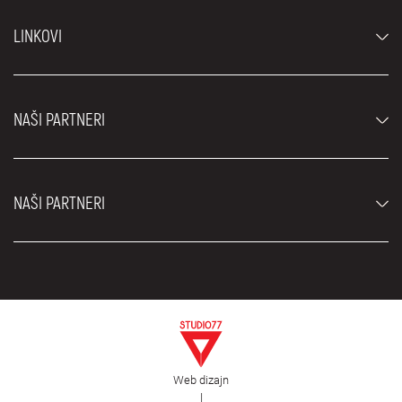
Automobili
LINKOVI
Džipovi i SUV vozila
Luksuzni automobili
Najčešća pitanja
Cene
NAŠI PARTNERI
Uslovi najma
Rent a car vozila
Blog
Rent a car Beograd ZIM
O nama
NAŠI PARTNERI
Fahrschule Zürich
Lokacije
Rent a car Beograd Royal
Kontakt
Rent a car Beograd Atos
Car rental Beograd
EDePro
Rent a car Beograd Aldi
Flughafen taxi Wien
Iznajmljivanje kombija
Selidbe Beograd
Otkup automobila
Web dizajn
Estetska hirurgija Royal
|