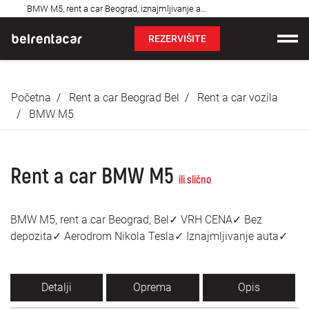
Najčešća
BMW M5, rent a car Beograd, iznajmljivanje auta: Bel✓
pitanja
REZERVIŠITE
Iznajmljivanje vozila
Početna
Rent a car Beograd Bel
Rent a car vozila
Cene
BMW M5
Uslovi najma
Rent a car BMW M5
O nama
ili slično
Najčešća pitanja
BMW M5, rent a car Beograd, Bel✓ VRH CENA✓ Bez
depozita✓ Aerodrom Nikola Tesla✓ Iznajmljivanje auta✓
Blog
Kontakt
Detalji
Oprema
Opis