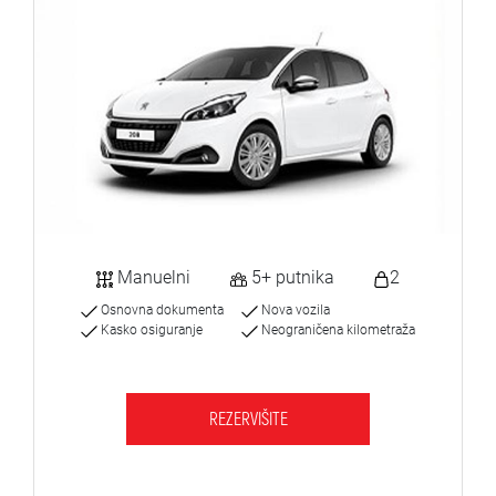
Manuelni
5+ putnika
2
Osnovna dokumenta
Nova vozila
Kasko osiguranje
Neograničena kilometraža
REZERVIŠITE