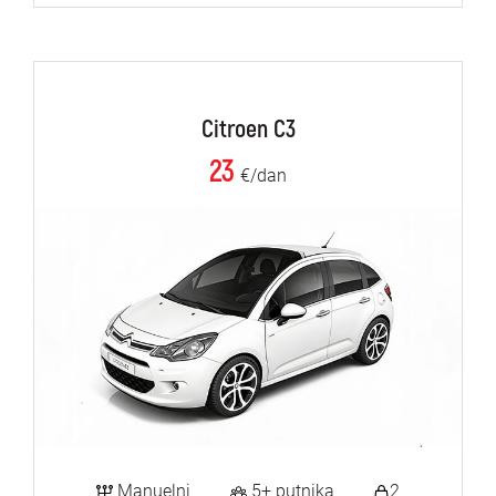
Citroen C3
23
€/dan
Manuelni
5+ putnika
2