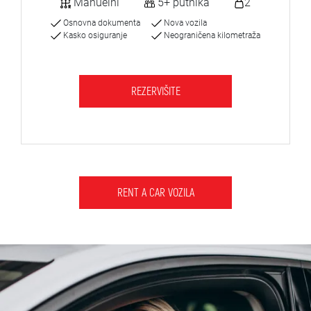
Manuelni
5+ putnika
2
Osnovna dokumenta
Nova vozila
Kasko osiguranje
Neograničena kilometraža
REZERVIŠITE
RENT A CAR VOZILA