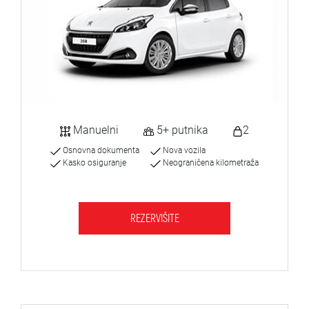
Manuelni
5+ putnika
2
Osnovna dokumenta
Nova vozila
Kasko osiguranje
Neograničena kilometraža
REZERVIŠITE