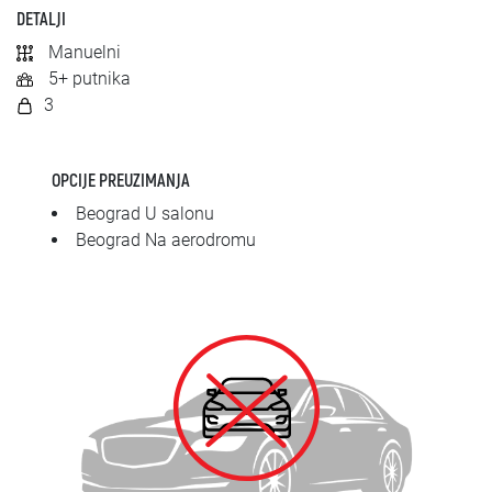
SRPSKI
DETALJI
Manuelni
СРПСКИ
5+ putnika
3
ENGLISH
OPCIJE PREUZIMANJA
Beograd U salonu
Beograd Na aerodromu