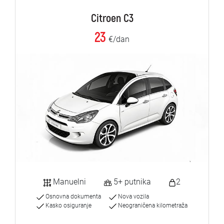
Citroen C3
23
€/dan
Manuelni
5+ putnika
2
Osnovna dokumenta
Nova vozila
Kasko osiguranje
Neograničena kilometraža