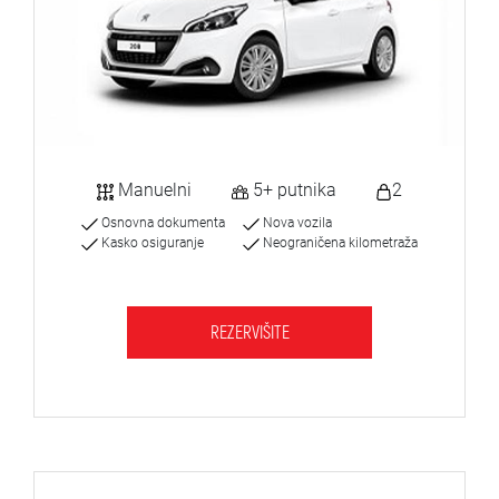
Manuelni
5+ putnika
2
Osnovna dokumenta
Nova vozila
Kasko osiguranje
Neograničena kilometraža
REZERVIŠITE