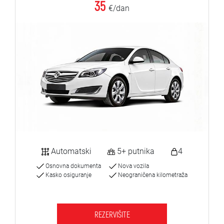
35
€/dan
Automatski
5+ putnika
4
Osnovna dokumenta
Nova vozila
Kasko osiguranje
Neograničena kilometraža
REZERVIŠITE