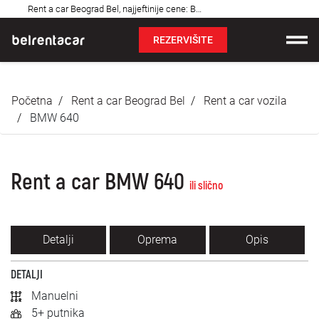
Najčešća
Rent a car Beograd Bel, najjeftinije cene: Bel!✓
pitanja
REZERVIŠITE
Iznajmljivanje vozila
Početna
Rent a car Beograd Bel
Rent a car vozila
Cene
BMW 640
Uslovi najma
Rent a car BMW 640
O nama
ili slično
Najčešća pitanja
Detalji
Oprema
Opis
Blog
DETALJI
Kontakt
Manuelni
5+ putnika