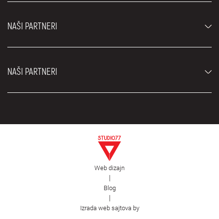
Luksuzni automobili
Najčešća pitanja
Cene
NAŠI PARTNERI
Uslovi najma
Rent a car vozila
Blog
Rent a car Beograd ZIM
O nama
NAŠI PARTNERI
Fahrschule Zürich
Lokacije
Rent a car Beograd Royal
Kontakt
Rent a car Beograd Atos
Car rental Beograd
EDePro
Rent a car Beograd Aldi
Flughafen taxi Wien
Iznajmljivanje kombija
Selidbe Beograd
Otkup automobila
Web dizajn
Estetska hirurgija Royal
|
Blog
Plastična hirurgija Royal
|
First Facility
Izrada web sajtova by