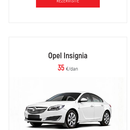
REZERVIŠITE
Opel Insignia
35
€/dan