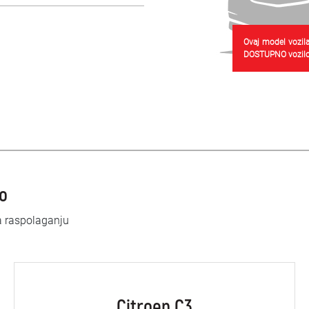
Ovaj model vozila
DOSTUPNO vozilo
lo
a raspolaganju
Citroen C3