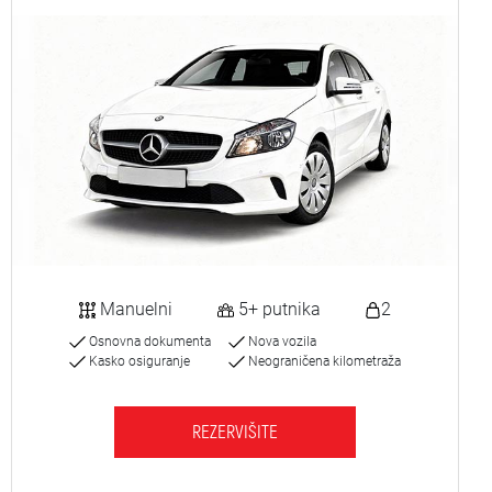
Manuelni
5+ putnika
2
Osnovna dokumenta
Nova vozila
Kasko osiguranje
Neograničena kilometraža
REZERVIŠITE