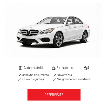
Automatski
5+ putnika
4
Osnovna dokumenta
Nova vozila
Kasko osiguranje
Neograničena kilometraža
REZERVIŠITE