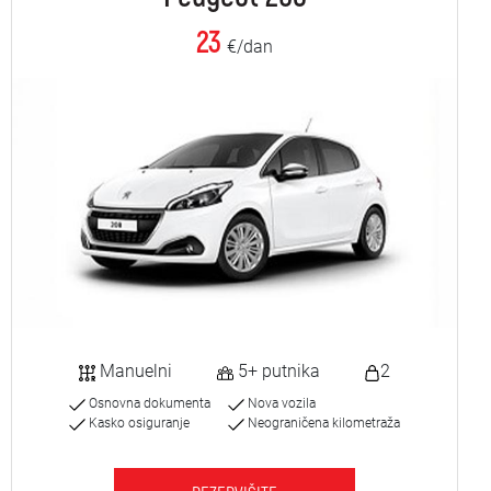
23
€/dan
Manuelni
5+ putnika
2
Osnovna dokumenta
Nova vozila
Kasko osiguranje
Neograničena kilometraža