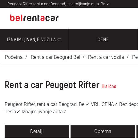
Peugeot Rifter, rent a car Beograd, iznajmljivanje auta: Bel✓
IZNAJMLJIVANJE VOZILA
CENE
Početna
Rent a car Beograd Bel
Rent a car vozila
Pe
Rent a car Peugeot Rifter
ili slično
Peugeot Rifter, rent a car Beograd, Bel✓ VRH CENA✓ Bez de
Tesla✓ Iznajmljivanje auta✓
Detalji
Oprema