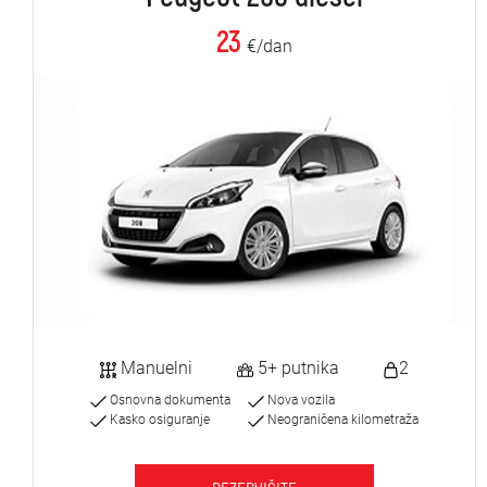
23
€/dan
Manuelni
5+ putnika
2
Osnovna dokumenta
Nova vozila
Kasko osiguranje
Neograničena kilometraža