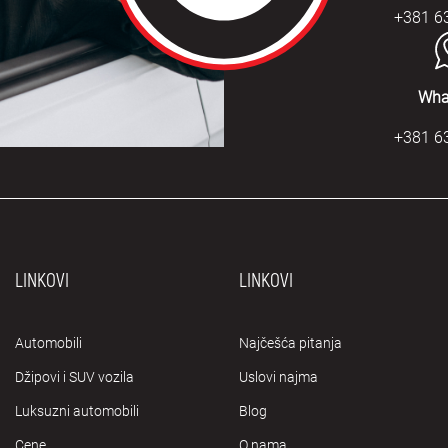
+381 6
Wha
+381 6
LINKOVI
LINKOVI
Automobili
Najčešća pitanja
Džipovi i SUV vozila
Uslovi najma
Luksuzni automobili
Blog
Cene
O nama