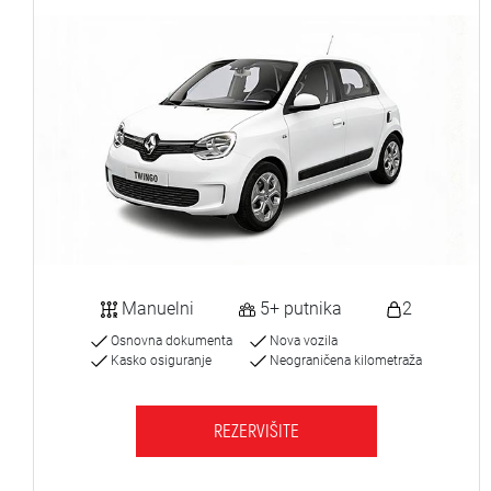
Manuelni
5+ putnika
2
Osnovna dokumenta
Nova vozila
Kasko osiguranje
Neograničena kilometraža
REZERVIŠITE