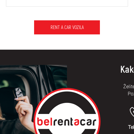
RENT A CAR VOZILA
Kak
Želit
Po
Te