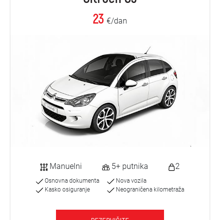
23
€/dan
Manuelni
5+ putnika
2
Osnovna dokumenta
Nova vozila
Kasko osiguranje
Neograničena kilometraža