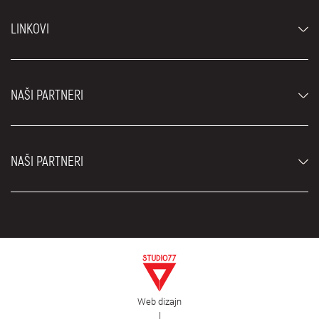
Automobili
LINKOVI
Džipovi i SUV vozila
Luksuzni automobili
Najčešća pitanja
Cene
NAŠI PARTNERI
Uslovi najma
Rent a car vozila
Blog
Rent a car Beograd ZIM
O nama
NAŠI PARTNERI
Fahrschule Zürich
Lokacije
Rent a car Beograd Royal
Kontakt
Rent a car Beograd Atos
Car rental Beograd
EDePro
Rent a car Beograd Aldi
Flughafen taxi Wien
Iznajmljivanje kombija
Selidbe Beograd
Otkup automobila
Web dizajn
Estetska hirurgija Royal
|