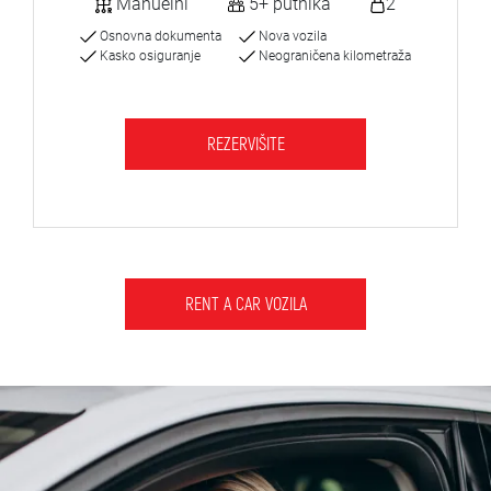
Manuelni
5+ putnika
2
Osnovna dokumenta
Nova vozila
Kasko osiguranje
Neograničena kilometraža
REZERVIŠITE
RENT A CAR VOZILA