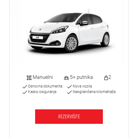
Manuelni
5+ putnika
2
Osnovna dokumenta
Nova vozila
Kasko osiguranje
Neograničena kilometraža
REZERVIŠITE