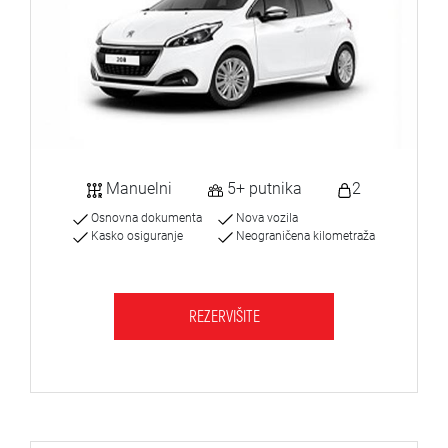
Manuelni
5+ putnika
2
Osnovna dokumenta
Nova vozila
Kasko osiguranje
Neograničena kilometraža
REZERVIŠITE