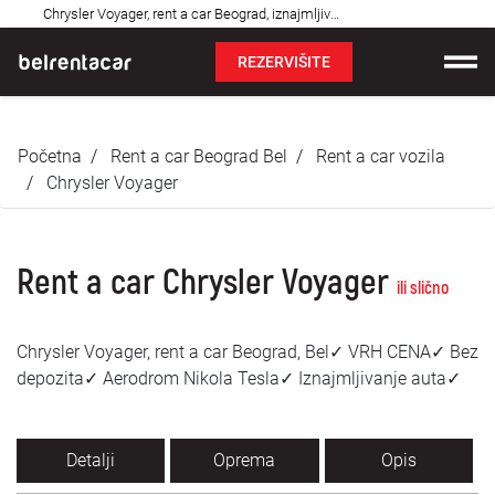
Najčešća
Chrysler Voyager, rent a car Beograd, iznajmljivanje auta: Bel✓
pitanja
REZERVIŠITE
Iznajmljivanje vozila
Početna
Rent a car Beograd Bel
Rent a car vozila
Cene
Chrysler Voyager
Uslovi najma
Rent a car Chrysler Voyager
O nama
ili slično
Najčešća pitanja
Chrysler Voyager, rent a car Beograd, Bel✓ VRH CENA✓ Bez
depozita✓ Aerodrom Nikola Tesla✓ Iznajmljivanje auta✓
Blog
Kontakt
Detalji
Oprema
Opis