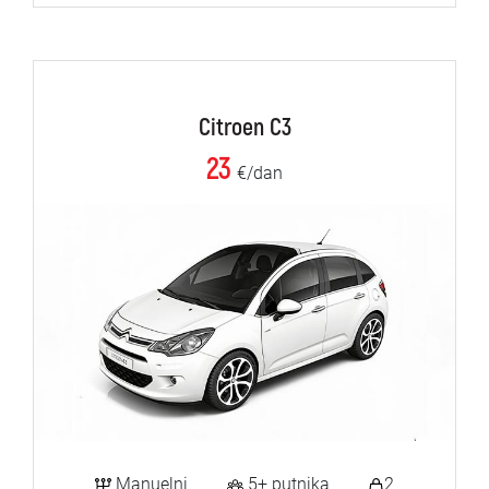
Citroen C3
23
€/dan
Manuelni
5+ putnika
2