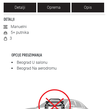
SRPSKI
Detalji
Oprema
Opis
СРПСКИ
DETALJI
Manuelni
ENGLISH
5+ putnika
3
OPCIJE PREUZIMANJA
Beograd U salonu
Beograd Na aerodromu