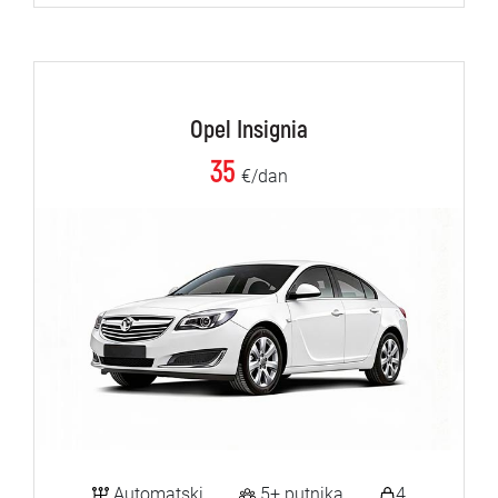
Opel Insignia
35
€/dan
Automatski
5+ putnika
4