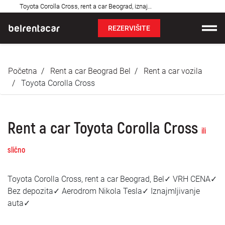
Najčešća
Toyota Corolla Cross, rent a car Beograd, iznajmljivanje auta: Bel✓
pitanja
REZERVIŠITE
Iznajmljivanje vozila
Početna
Rent a car Beograd Bel
Rent a car vozila
Cene
Toyota Corolla Cross
Uslovi najma
Rent a car Toyota Corolla Cross
O nama
ili
slično
Najčešća pitanja
Toyota Corolla Cross, rent a car Beograd, Bel✓ VRH CENA✓
Blog
Bez depozita✓ Aerodrom Nikola Tesla✓ Iznajmljivanje
auta✓
Kontakt