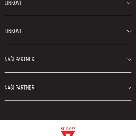
LINKOVI
Automobili
LINKOVI
Džipovi i SUV vozila
Luksuzni automobili
Najčešća pitanja
Cene
NAŠI PARTNERI
Uslovi najma
Rent a car vozila
Blog
Rent a car Beograd ZIM
O nama
NAŠI PARTNERI
Fahrschule Zürich
Lokacije
Rent a car Beograd Royal
Kontakt
Rent a car Beograd Atos
Car rental Beograd
EDePro
Rent a car Beograd Aldi
Flughafen taxi Wien
Iznajmljivanje kombija