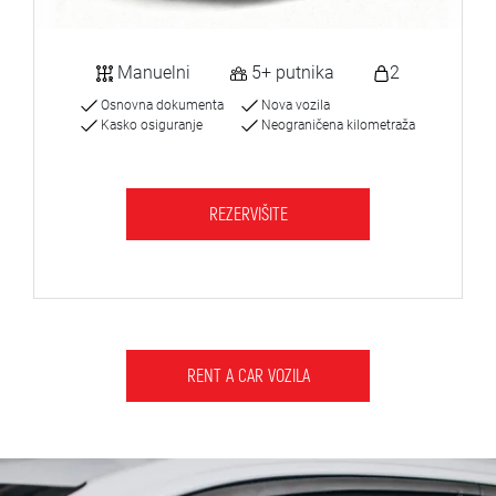
Manuelni
5+ putnika
2
Osnovna dokumenta
Nova vozila
Kasko osiguranje
Neograničena kilometraža
REZERVIŠITE
RENT A CAR VOZILA